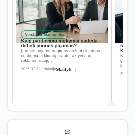
Verslas ir ekonomika
Skait
Kaip pardavimo mokymai padeda
Kaip 
didinti įmonės pajamas?
siste
konkur
Įmonės pajamų augimas dažnai siejamas
su didesniu klientų srautu, aktyvesne
Konkure
reklama, naujų…
geresnė
didesn
2026-07-22 • Natalija
Skaityti →
2026-07-