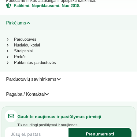
Padedame rinktis atsakingai ir apsipirkti užtikrintai.
Patikimi. Nepriklausomi. Nuo 2018.
Pirkėjams
Parduotuvės
Nuolaidų kodai
Straipsniai
Prekės
Patikrintos parduotuvės
Parduotuvių savininkams
Pagalba / Kontaktai
Gaukite naujienas ir pasiūlymus pirmieji
Tik naudingi pasiūlymai ir naujienos.
Prenumeruoti