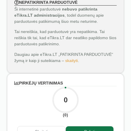
NEPATIKRINTA PARDUOTUVĖ
Ši internetinė parduotuvė
nebuvo patikrinta
eTikra.LT administracijos
, todėl duomenų apie
parduotuvės patikimumą šiuo metu neturime.
Tai nereiškia, kad parduotuvė yra nepatikima. Tai
reiškia tik tai, kad eTikra.LT dar neatliko papildomo šios
parduotuvės patikrinimo.
Daugiau apie eTikra.LT „PATIKRINTA PARDUOTUVĖ“
žymą ir kaip ji suteikiama –
skaityti
.
PIRKĖJŲ VERTINIMAS
0
(0)