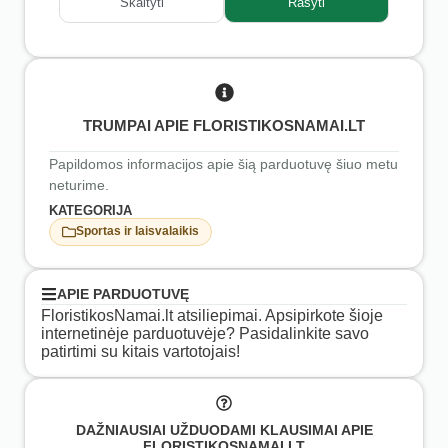
Skaityti
Rašyti
TRUMPAI APIE FLORISTIKOSNAMAI.LT
Papildomos informacijos apie šią parduotuvę šiuo metu
neturime.
KATEGORIJA
Sportas ir laisvalaikis
APIE PARDUOTUVĘ
FloristikosNamai.lt atsiliepimai. Apsipirkote šioje
internetinėje parduotuvėje? Pasidalinkite savo
patirtimi su kitais vartotojais!
DAŽNIAUSIAI UŽDUODAMI KLAUSIMAI APIE
FLORISTIKOSNAMAI.LT