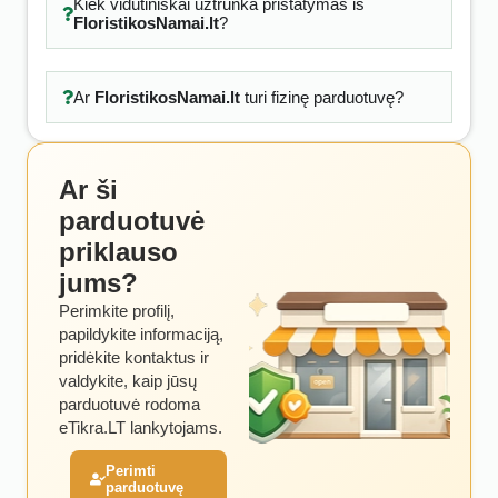
Kiek vidutiniškai užtrunka pristatymas iš
FloristikosNamai.lt
?
Ar
FloristikosNamai.lt
turi fizinę parduotuvę?
Ar ši
parduotuvė
priklauso
jums?
Perimkite profilį,
papildykite informaciją,
pridėkite kontaktus ir
valdykite, kaip jūsų
parduotuvė rodoma
eTikra.LT lankytojams.
Perimti
parduotuvę