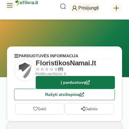
Prisijungti
PARDUOTUVĖS INFORMACIJA
FloristikosNamai.lt
(0)
Profilio peržiūros: 9
Į parduotuvę
Rašyti atsiliepimą
Sekti
Dalintis