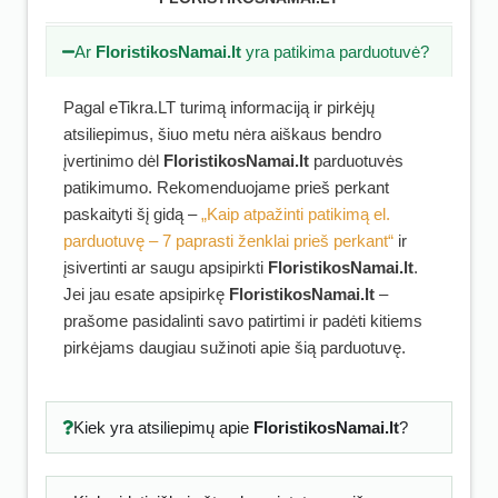
Ar
FloristikosNamai.lt
yra patikima parduotuvė?
Pagal eTikra.LT turimą informaciją ir pirkėjų
atsiliepimus, šiuo metu nėra aiškaus bendro
įvertinimo dėl
FloristikosNamai.lt
parduotuvės
patikimumo. Rekomenduojame prieš perkant
paskaityti šį gidą –
„Kaip atpažinti patikimą el.
parduotuvę – 7 paprasti ženklai prieš perkant“
ir
įsivertinti ar saugu apsipirkti
FloristikosNamai.lt
.
Jei jau esate apsipirkę
FloristikosNamai.lt
–
prašome pasidalinti savo patirtimi ir padėti kitiems
pirkėjams daugiau sužinoti apie šią parduotuvę.
Kiek yra atsiliepimų apie
FloristikosNamai.lt
?