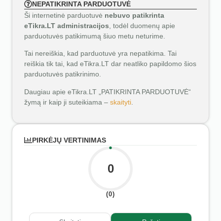
NEPATIKRINTA PARDUOTUVĖ
Ši internetinė parduotuvė
nebuvo patikrinta
eTikra.LT administracijos
, todėl duomenų apie
parduotuvės patikimumą šiuo metu neturime.
Tai nereiškia, kad parduotuvė yra nepatikima. Tai
reiškia tik tai, kad eTikra.LT dar neatliko papildomo šios
parduotuvės patikrinimo.
Daugiau apie eTikra.LT „PATIKRINTA PARDUOTUVĖ“
žymą ir kaip ji suteikiama –
skaityti
.
PIRKĖJŲ VERTINIMAS
0
(0)