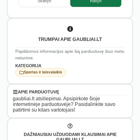
Skaityti
Rašyti
TRUMPAI APIE GAUBLIAI.LT
Papildomos informacijos apie šią parduotuvę šiuo metu
neturime.
KATEGORIJA
Sportas ir laisvalaikis
APIE PARDUOTUVĘ
gaubliai.lt atsiliepimai. Apsipirkote šioje
internetinėje parduotuvėje? Pasidalinkite savo
patirtimi su kitais vartotojais!
DAŽNIAUSIAI UŽDUODAMI KLAUSIMAI APIE
GAUBLIAI.LT