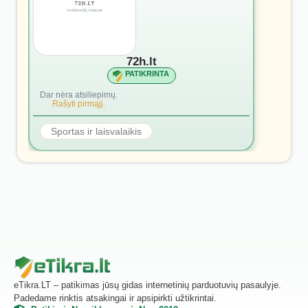
72h.lt
PATIKRINTA
Dar nėra atsiliepimų.
Rašyti pirmąjį.
Sportas ir laisvalaikis
eTikra.LT – patikimas jūsų gidas internetinių parduotuvių pasaulyje.
Padedame rinktis atsakingai ir apsipirkti užtikrintai.