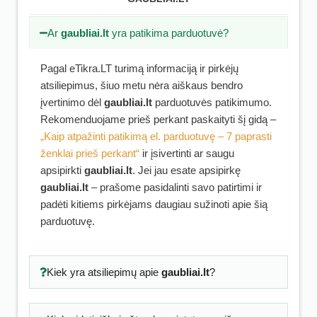
Ar
gaubliai.lt
yra patikima parduotuvė?
Pagal eTikra.LT turimą informaciją ir pirkėjų
atsiliepimus, šiuo metu nėra aiškaus bendro
įvertinimo dėl
gaubliai.lt
parduotuvės patikimumo.
Rekomenduojame prieš perkant paskaityti šį gidą –
„Kaip atpažinti patikimą el. parduotuvę – 7 paprasti
ženklai prieš perkant“
ir įsivertinti ar saugu
apsipirkti
gaubliai.lt
. Jei jau esate apsipirkę
gaubliai.lt
– prašome pasidalinti savo patirtimi ir
padėti kitiems pirkėjams daugiau sužinoti apie šią
parduotuvę.
Kiek yra atsiliepimų apie
gaubliai.lt
?