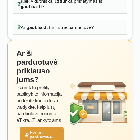
Kiek vidutiniškai užtrunka pristatymas iš
gaubliai.lt
?
Ar
gaubliai.lt
turi fizinę parduotuvę?
Ar ši
parduotuvė
priklauso
jums?
Perimkite profilį,
papildykite informaciją,
pridėkite kontaktus ir
valdykite, kaip jūsų
parduotuvė rodoma
eTikra.LT lankytojams.
Perimti
parduotuvę