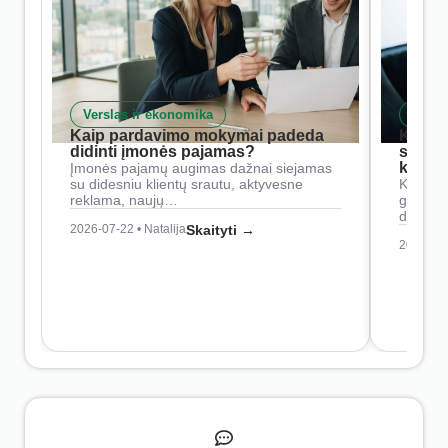
Verslas ir ekonomika
Skait
Kaip pardavimo mokymai padeda
Kaip 
didinti įmonės pajamas?
siste
konkur
Įmonės pajamų augimas dažnai siejamas
su didesniu klientų srautu, aktyvesne
Konkure
reklama, naujų…
geresnė
didesn
2026-07-22 • Natalija
Skaityti →
2026-07-