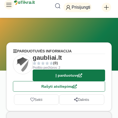
Prisijungti
PARDUOTUVĖS INFORMACIJA
gaubliai.lt
(0)
Profilio peržiūros: 2
Į parduotuvę
Rašyti atsiliepimą
Sekti
Dalintis