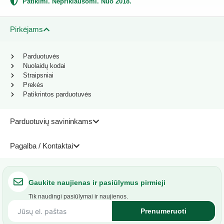
Patikimi. Nepriklausomi. Nuo 2018.
Pirkėjams
Parduotuvės
Nuolaidų kodai
Straipsniai
Prekės
Patikrintos parduotuvės
Parduotuvių savininkams
Pagalba / Kontaktai
Gaukite naujienas ir pasiūlymus pirmieji
Tik naudingi pasiūlymai ir naujienos.
Prenumeruoti