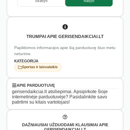
Skaityti
Rašyti
TRUMPAI APIE GERISENDAIKCIAI.LT
Papildomos informacijos apie šią parduotuvę šiuo metu
neturime.
KATEGORIJA
Sportas ir laisvalaikis
APIE PARDUOTUVĘ
gerisendaikciai.lt atsiliepimai. Apsipirkote šioje
internetinėje parduotuvėje? Pasidalinkite savo
patirtimi su kitais vartotojais!
DAŽNIAUSIAI UŽDUODAMI KLAUSIMAI APIE
GERISENDAIKCIAI.LT