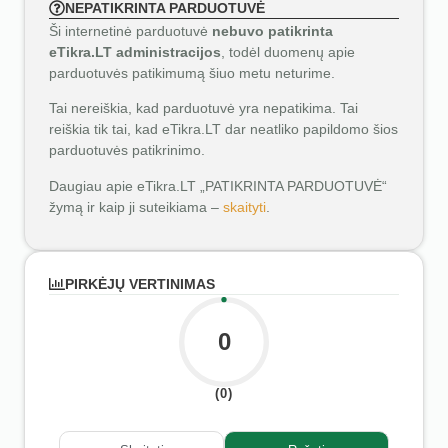
NEPATIKRINTA PARDUOTUVĖ
Ši internetinė parduotuvė
nebuvo patikrinta
eTikra.LT administracijos
, todėl duomenų apie
parduotuvės patikimumą šiuo metu neturime.
Tai nereiškia, kad parduotuvė yra nepatikima. Tai
reiškia tik tai, kad eTikra.LT dar neatliko papildomo šios
parduotuvės patikrinimo.
Daugiau apie eTikra.LT „PATIKRINTA PARDUOTUVĖ“
žymą ir kaip ji suteikiama –
skaityti
.
PIRKĖJŲ VERTINIMAS
0
(0)