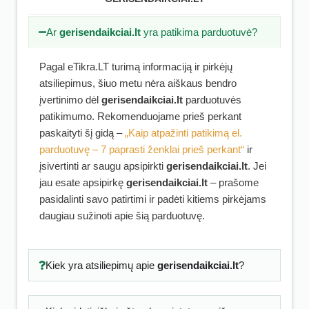
Ar
gerisendaikciai.lt
yra patikima parduotuvė?
Pagal eTikra.LT turimą informaciją ir pirkėjų
atsiliepimus, šiuo metu nėra aiškaus bendro
įvertinimo dėl
gerisendaikciai.lt
parduotuvės
patikimumo. Rekomenduojame prieš perkant
paskaityti šį gidą –
„Kaip atpažinti patikimą el.
parduotuvę – 7 paprasti ženklai prieš perkant“
ir
įsivertinti ar saugu apsipirkti
gerisendaikciai.lt
. Jei
jau esate apsipirkę
gerisendaikciai.lt
– prašome
pasidalinti savo patirtimi ir padėti kitiems pirkėjams
daugiau sužinoti apie šią parduotuvę.
Kiek yra atsiliepimų apie
gerisendaikciai.lt
?