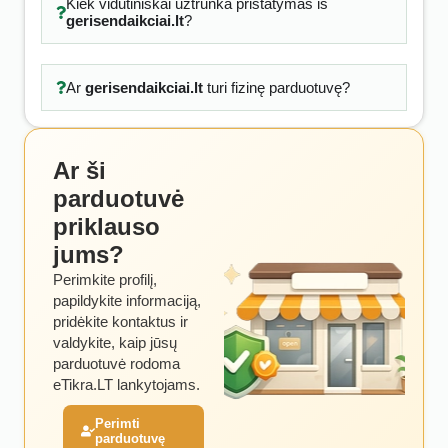
Kiek vidutiniškai užtrunka pristatymas iš
gerisendaikciai.lt
?
Ar
gerisendaikciai.lt
turi fizinę parduotuvę?
Ar ši
parduotuvė
priklauso
jums?
Perimkite profilį,
papildykite informaciją,
pridėkite kontaktus ir
valdykite, kaip jūsų
parduotuvė rodoma
eTikra.LT lankytojams.
Perimti
parduotuvę