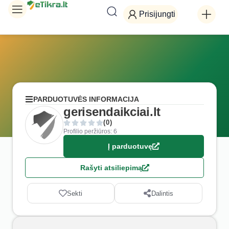
Prisijungti
PARDUOTUVĖS INFORMACIJA
gerisendaikciai.lt
(0)
Profilio peržiūros: 6
Į parduotuvę
Rašyti atsiliepimą
Sekti
Dalintis