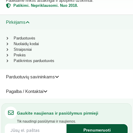
Padedame rinktis atsakingai ir apsipirkti užtikrintai.
Patikimi. Nepriklausomi. Nuo 2018.
Pirkėjams
Parduotuvės
Nuolaidų kodai
Straipsniai
Prekės
Patikrintos parduotuvės
Parduotuvių savininkams
Pagalba / Kontaktai
Gaukite naujienas ir pasiūlymus pirmieji
Tik naudingi pasiūlymai ir naujienos.
Prenumeruoti