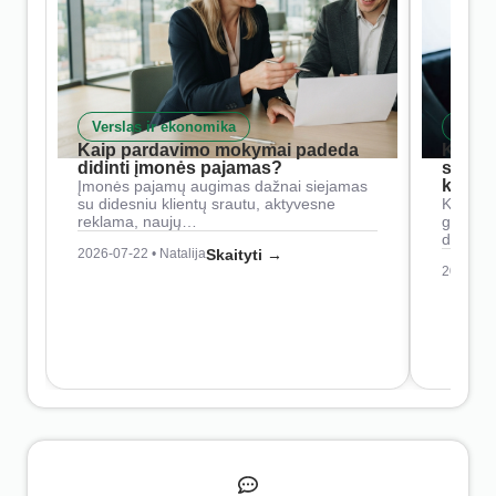
Verslas ir ekonomika
Skait
Kaip pardavimo mokymai padeda
Kaip 
didinti įmonės pajamas?
siste
konkur
Įmonės pajamų augimas dažnai siejamas
su didesniu klientų srautu, aktyvesne
Konkure
reklama, naujų…
geresnė
didesn
2026-07-22 • Natalija
Skaityti →
2026-07-