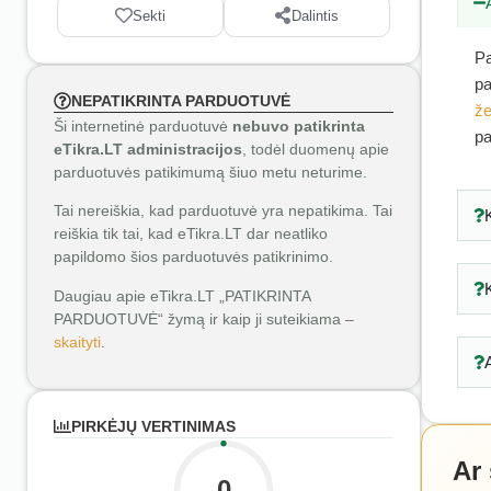
Sekti
Dalintis
Pa
pa
NEPATIKRINTA PARDUOTUVĖ
že
Ši internetinė parduotuvė
nebuvo patikrinta
pa
eTikra.LT administracijos
, todėl duomenų apie
parduotuvės patikimumą šiuo metu neturime.
Tai nereiškia, kad parduotuvė yra nepatikima. Tai
reiškia tik tai, kad eTikra.LT dar neatliko
papildomo šios parduotuvės patikrinimo.
Daugiau apie eTikra.LT „PATIKRINTA
PARDUOTUVĖ“ žymą ir kaip ji suteikiama –
skaityti
.
PIRKĖJŲ VERTINIMAS
Ar
0