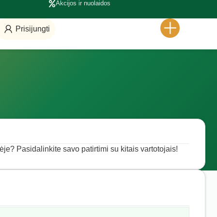
Akcijos ir nuolaidos
Prisijungti
e? Pasidalinkite savo patirtimi su kitais vartotojais!