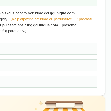
ra aiškaus bendro įvertinimo dėl
ggunique.com
 gidą –
„Kaip atpažinti patikimą el. parduotuvę – 7 paprasti
ei jau esate apsipirkę
ggunique.com
– prašome
ie šią parduotuvę.