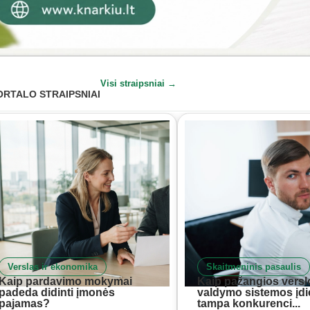
Visi straipsniai →
ORTALO STRAIPSNIAI
Verslas ir ekonomika
Skaitmeninis pasaulis
Kaip pardavimo mokymai
Kaip pažangios versl
padeda didinti įmonės
valdymo sistemos įd
pajamas?
tampa konkurenci...