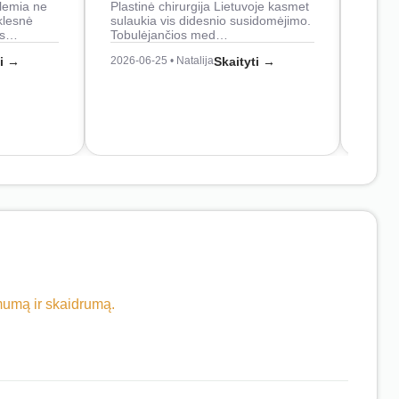
lemia ne
Plastinė chirurgija Lietuvoje kasmet
naudo
klesnė
sulaukia vis didesnio susidomėjimo.
Juos
os…
Tobulėjančios med…
2026-0
ti →
2026-06-25 • Natalija
Skaityti →
imumą ir skaidrumą.