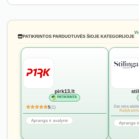
Vi
PATIKRINTOS PARDUOTUVĖS ŠIOJE KATEGORIJOJE
pirk13.lt
sti
PATIKRINTA
Dar nėra atsili
5
(1)
Rašyti pirmą
Apranga ir avalynė
Apranga i