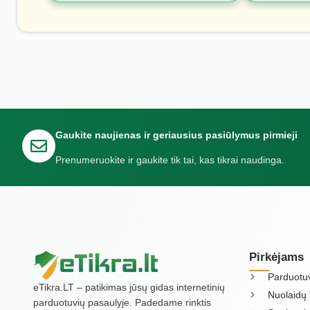
Gaukite naujienas ir geriausius pasiūlymus pirmieji
Prenumeruokite ir gaukite tik tai, kas tikrai naudinga.
Pirkėjams
Parduotu
eTikra.LT – patikimas jūsų gidas internetinių
Nuolaidų 
parduotuvių pasaulyje. Padedame rinktis