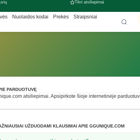
uvių
Tikri atsiliepimai
uvės
Nuolaidos kodai
Prekės
Straipsniai
PIE PARDUOTUVĘ
ique.com atsiliepimai. Apsipirkote šioje internetinėje parduotuvėj
AŽNIAUSIAI UŽDUODAMI KLAUSIMAI APIE GGUNIQUE.COM