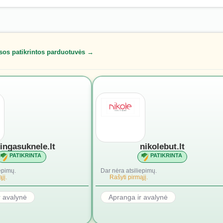
sos patikrintos parduotuvės →
lingasuknele.lt
nikolebut.lt
PATIKRINTA
PATIKRINTA
epimų.
Dar nėra atsiliepimų.
jį.
Rašyti pirmąjį.
r avalynė
Apranga ir avalynė