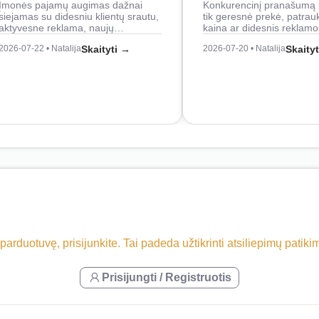
Įmonės pajamų augimas dažnai
Konkurencinį pranašumą 
siejamas su didesniu klientų srautu,
tik geresnė prekė, patrau
aktyvesne reklama, naujų…
kaina ar didesnis reklam
2026-07-22 • Natalija
Skaityti →
2026-07-20 • Natalija
Skaity
 parduotuvę, prisijunkite. Tai padeda užtikrinti atsiliepimų patik
Prisijungti / Registruotis