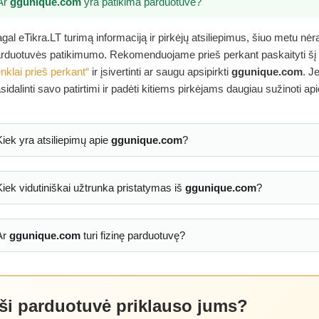
Ar
ggunique.com
yra patikima parduotuvė?
gal eTikra.LT turimą informaciją ir pirkėjų atsiliepimus, šiuo metu nė
rduotuvės patikimumo. Rekomenduojame prieš perkant paskaityti šį
nklai prieš perkant“
ir įsivertinti ar saugu apsipirkti
ggunique.com
. J
sidalinti savo patirtimi ir padėti kitiems pirkėjams daugiau sužinoti ap
Kiek yra atsiliepimų apie
ggunique.com
?
Kiek vidutiniškai užtrunka pristatymas iš
ggunique.com
?
Ar
ggunique.com
turi fizinę parduotuvę?
 ši parduotuvė priklauso jums?