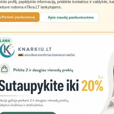
kite profilį, papildykite informaciją, pridėkite kontaktus ir valdykite, ka
otuvė rodoma eTikra.LT lankytojams.
Perimti parduotuvę
Apie naudą parduotuvėms
LAMA