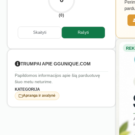
Perim
pardu
(0)
Skaityti
Rašyti
REK
TRUMPAI APIE GGUNIQUE.COM
Papildomos informacijos apie šią parduotuvę
šiuo metu neturime.
KATEGORIJA
Apranga ir avalynė