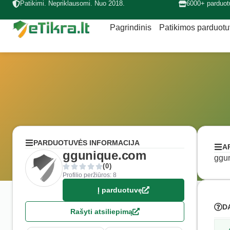
Patikimi. Nepriklausomi. Nuo 2018.
6000+ parduot
Pagrindinis
Patikimos parduot
PARDUOTUVĖS INFORMACIJA
A
ggunique.com
ggun
(0)
Profilio peržiūros: 8
Į parduotuvę
D
Rašyti atsiliepimą