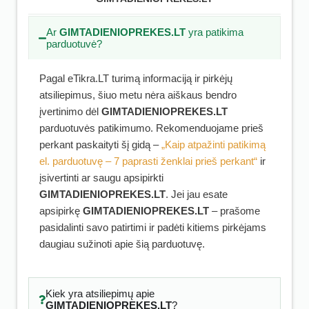
Ar
GIMTADIENIOPREKES.LT
yra patikima
parduotuvė?
Pagal eTikra.LT turimą informaciją ir pirkėjų
atsiliepimus, šiuo metu nėra aiškaus bendro
įvertinimo dėl
GIMTADIENIOPREKES.LT
parduotuvės patikimumo. Rekomenduojame prieš
perkant paskaityti šį gidą –
„Kaip atpažinti patikimą
el. parduotuvę – 7 paprasti ženklai prieš perkant“
ir
įsivertinti ar saugu apsipirkti
GIMTADIENIOPREKES.LT
. Jei jau esate
apsipirkę
GIMTADIENIOPREKES.LT
– prašome
pasidalinti savo patirtimi ir padėti kitiems pirkėjams
daugiau sužinoti apie šią parduotuvę.
Kiek yra atsiliepimų apie
GIMTADIENIOPREKES.LT
?