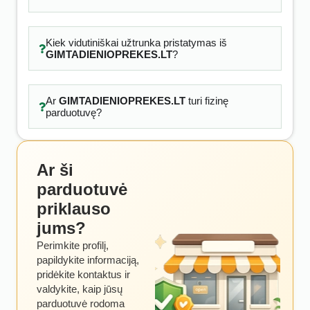
Kiek vidutiniškai užtrunka pristatymas iš
GIMTADIENIOPREKES.LT
?
Ar
GIMTADIENIOPREKES.LT
turi fizinę
parduotuvę?
Ar ši
parduotuvė
priklauso
jums?
Perimkite profilį,
papildykite informaciją,
pridėkite kontaktus ir
valdykite, kaip jūsų
parduotuvė rodoma