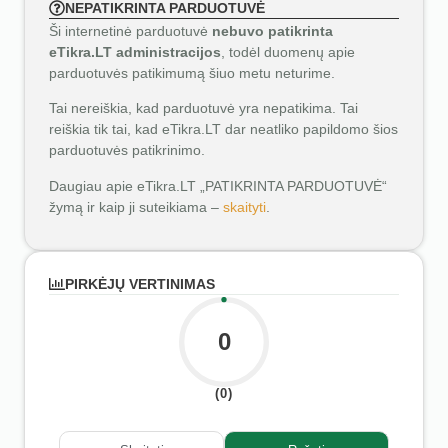
NEPATIKRINTA PARDUOTUVĖ
Ši internetinė parduotuvė
nebuvo patikrinta
eTikra.LT administracijos
, todėl duomenų apie
parduotuvės patikimumą šiuo metu neturime.
Tai nereiškia, kad parduotuvė yra nepatikima. Tai
reiškia tik tai, kad eTikra.LT dar neatliko papildomo šios
parduotuvės patikrinimo.
Daugiau apie eTikra.LT „PATIKRINTA PARDUOTUVĖ“
žymą ir kaip ji suteikiama –
skaityti
.
PIRKĖJŲ VERTINIMAS
0
(0)