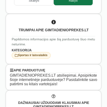
Skaityti
Rašyti
TRUMPAI APIE GIMTADIENIOPREKES.LT
Papildomos informacijos apie šią parduotuvę šiuo metu
neturime.
KATEGORIJA
Sportas ir laisvalaikis
APIE PARDUOTUVĘ
GIMTADIENIOPREKES.LT atsiliepimai. Apsipirkote
šioje internetinėje parduotuvėje? Pasidalinkite savo
patirtimi su kitais vartotojais!
DAŽNIAUSIAI UŽDUODAMI KLAUSIMAI APIE
GIMTADIENIOPREKES.LT