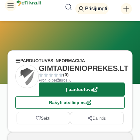
Prisijungti
PARDUOTUVĖS INFORMACIJA
GIMTADIENIOPREKES.LT
(0)
Profilio peržiūros: 6
Į parduotuvę
Rašyti atsiliepimą
Sekti
Dalintis