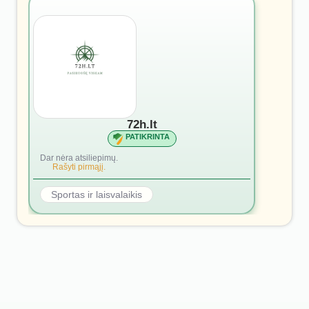
72h.lt
PATIKRINTA
Dar nėra atsiliepimų.
Rašyti pirmąjį.
Sportas ir laisvalaikis