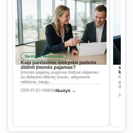
Verslas ir ekonomika
Skait
Kaip pardavimo mokymai padeda
Kaip 
didinti įmonės pajamas?
siste
konkur
Įmonės pajamų augimas dažnai siejamas
su didesniu klientų srautu, aktyvesne
Konkure
reklama, naujų…
geresnė
didesn
2026-07-22 • Natalija
Skaityti →
2026-07-