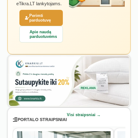
eTikra.LT lankytojams.
Perimti
parduotuvę
Apie naudą
parduotuvėms
REKLAMA
Visi straipsniai →
PORTALO STRAIPSNIAI