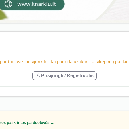
 parduotuvę, prisijunkite. Tai padeda užtikrinti atsiliepimų patik
Prisijungti / Registruotis
sos patikrintos parduotuvės →