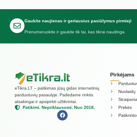
Gaukite naujienas ir geriausius pasiūlymus pirmieji
Prenumeruokite ir gaukite tik tai, kas tikrai naudinga.
Pirkėjams
Parduotu
eTikra.LT – patikimas jūsų gidas internetinių
Nuolaidų 
parduotuvių pasaulyje. Padedame rinktis
Straipsnia
atsakingai ir apsipirkti užtikrintai.
Prekės
Patikimi. Nepriklausomi. Nuo 2018.
Patikrint