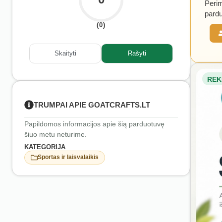
Perim
pardu
(0)
Skaityti
Rašyti
REK
TRUMPAI APIE GOATCRAFTS.LT
Papildomos informacijos apie šią parduotuvę
šiuo metu neturime.
KATEGORIJA
Sportas ir laisvalaikis