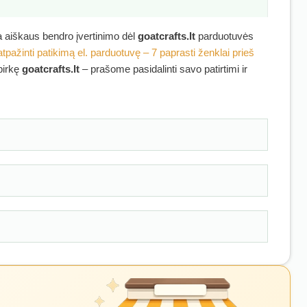
ra aiškaus bendro įvertinimo dėl
goatcrafts.lt
parduotuvės
atpažinti patikimą el. parduotuvę – 7 paprasti ženklai prieš
ipirkę
goatcrafts.lt
– prašome pasidalinti savo patirtimi ir