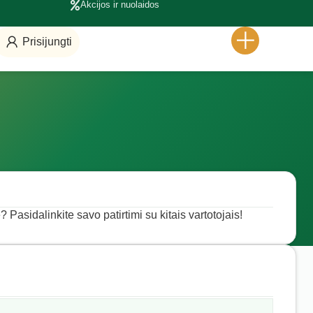
Akcijos ir nuolaidos
Prisijungti
? Pasidalinkite savo patirtimi su kitais vartotojais!