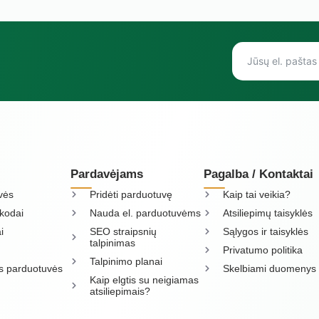
Pardavėjams
Pagalba / Kontaktai
vės
Pridėti parduotuvę
Kaip tai veikia?
kodai
Nauda el. parduotuvėms
Atsiliepimų taisyklės
i
SEO straipsnių
Sąlygos ir taisyklės
talpinimas
Privatumo politika
Talpinimo planai
os parduotuvės
Skelbiami duomenys
Kaip elgtis su neigiamas
atsiliepimais?