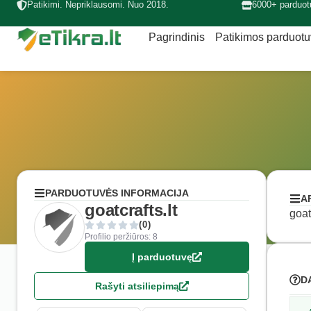
Patikimi. Nepriklausomi. Nuo 2018.
6000+ parduot
Pagrindinis
Patikimos parduot
PARDUOTUVĖS INFORMACIJA
A
goatcrafts.lt
goat
(0)
Profilio peržiūros: 8
Į parduotuvę
D
Rašyti atsiliepimą