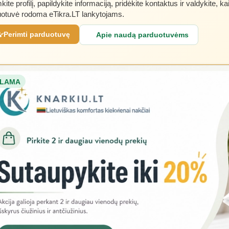
kite profilį, papildykite informaciją, pridėkite kontaktus ir valdykite, ka
otuvė rodoma eTikra.LT lankytojams.
Perimti parduotuvę
Apie naudą parduotuvėms
LAMA