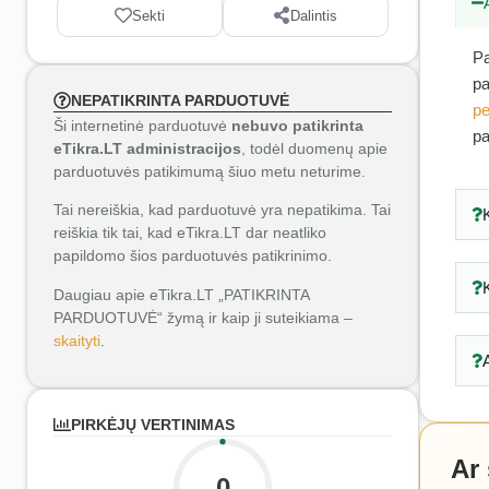
Sekti
Dalintis
Pa
pa
NEPATIKRINTA PARDUOTUVĖ
pe
Ši internetinė parduotuvė
nebuvo patikrinta
pa
eTikra.LT administracijos
, todėl duomenų apie
parduotuvės patikimumą šiuo metu neturime.
Tai nereiškia, kad parduotuvė yra nepatikima. Tai
reiškia tik tai, kad eTikra.LT dar neatliko
papildomo šios parduotuvės patikrinimo.
Daugiau apie eTikra.LT „PATIKRINTA
PARDUOTUVĖ“ žymą ir kaip ji suteikiama –
skaityti
.
PIRKĖJŲ VERTINIMAS
Ar
0