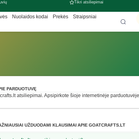
uvių
Tikri atsiliepimai
uvės
Nuolaidos kodai
Prekės
Straipsniai
PIE PARDUOTUVĘ
crafts.lt atsiliepimai. Apsipirkote šioje internetinėje parduotuvėje
AŽNIAUSIAI UŽDUODAMI KLAUSIMAI APIE GOATCRAFTS.LT