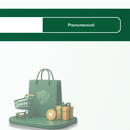
Prenumeruoti