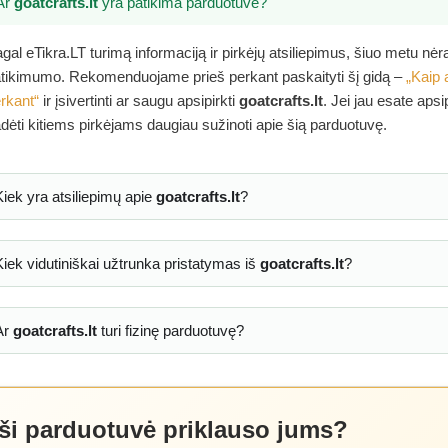
Ar
goatcrafts.lt
yra patikima parduotuvė?
gal eTikra.LT turimą informaciją ir pirkėjų atsiliepimus, šiuo metu nė
tikimumo. Rekomenduojame prieš perkant paskaityti šį gidą –
„Kaip 
rkant“
ir įsivertinti ar saugu apsipirkti
goatcrafts.lt
. Jei jau esate aps
dėti kitiems pirkėjams daugiau sužinoti apie šią parduotuvę.
Kiek yra atsiliepimų apie
goatcrafts.lt
?
Kiek vidutiniškai užtrunka pristatymas iš
goatcrafts.lt
?
Ar
goatcrafts.lt
turi fizinę parduotuvę?
 ši parduotuvė priklauso jums?