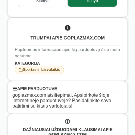
Skaityti
Rašyti
TRUMPAI APIE GOPLAZMAX.COM
Papildomos informacijos apie šią parduotuvę šiuo metu
neturime.
KATEGORIJA
Sportas ir laisvalaikis
APIE PARDUOTUVĘ
goplazmax.com atsiliepimai. Apsipirkote šioje
internetinėje parduotuvėje? Pasidalinkite savo
patirtimi su kitais vartotojais!
DAŽNIAUSIAI UŽDUODAMI KLAUSIMAI APIE
GOPLAZMAX.COM