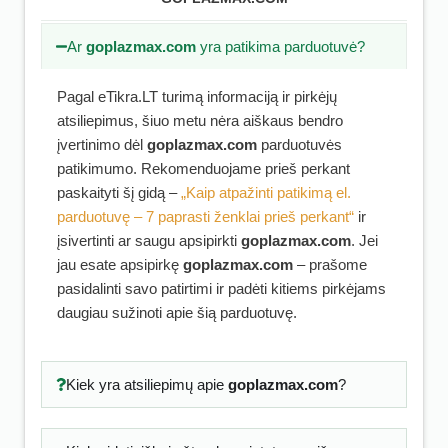
Ar
goplazmax.com
yra patikima parduotuvė?
Pagal eTikra.LT turimą informaciją ir pirkėjų
atsiliepimus, šiuo metu nėra aiškaus bendro
įvertinimo dėl
goplazmax.com
parduotuvės
patikimumo. Rekomenduojame prieš perkant
paskaityti šį gidą –
„Kaip atpažinti patikimą el.
parduotuvę – 7 paprasti ženklai prieš perkant“
ir
įsivertinti ar saugu apsipirkti
goplazmax.com
. Jei
jau esate apsipirkę
goplazmax.com
– prašome
pasidalinti savo patirtimi ir padėti kitiems pirkėjams
daugiau sužinoti apie šią parduotuvę.
Kiek yra atsiliepimų apie
goplazmax.com
?