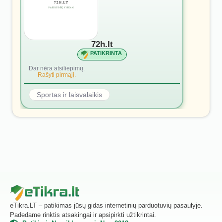
72h.lt
PATIKRINTA
Dar nėra atsiliepimų.
Rašyti pirmąjį.
Sportas ir laisvalaikis
eTikra.LT – patikimas jūsų gidas internetinių parduotuvių pasaulyje.
Padedame rinktis atsakingai ir apsipirkti užtikrintai.