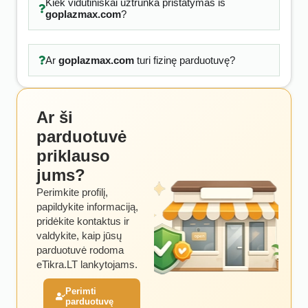
Kiek vidutiniškai užtrunka pristatymas iš
goplazmax.com
?
Ar
goplazmax.com
turi fizinę parduotuvę?
Ar ši
parduotuvė
priklauso
jums?
Perimkite profilį,
papildykite informaciją,
pridėkite kontaktus ir
valdykite, kaip jūsų
parduotuvė rodoma
eTikra.LT lankytojams.
Perimti
parduotuvę