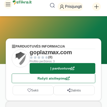
Prisijungti
PARDUOTUVĖS INFORMACIJA
goplazmax.com
(0)
Profilio peržiūros: 3
Į parduotuvę
Rašyti atsiliepimą
Sekti
Dalintis