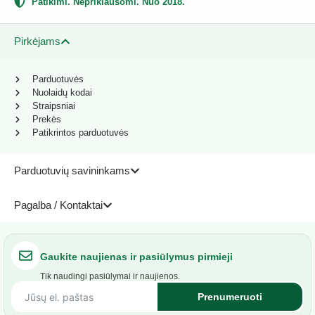
Patikimi. Nepriklausomi. Nuo 2018.
Pirkėjams
Parduotuvės
Nuolaidų kodai
Straipsniai
Prekės
Patikrintos parduotuvės
Parduotuvių savininkams
Pagalba / Kontaktai
Gaukite naujienas ir pasiūlymus pirmieji
Tik naudingi pasiūlymai ir naujienos.
Prenumeruoti