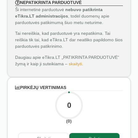
NEPATIKRINTA PARDUOTUVĖ
Ši internetinė parduotuvė
nebuvo patikrinta
eTikra.LT administracijos
, todėl duomenų apie
parduotuvės patikimumą šiuo metu neturime.
Tai nereiškia, kad parduotuvė yra nepatikima. Tai
reiškia tik tai, kad eTikra.LT dar neatliko papildomo šios
parduotuvės patikrinimo.
Daugiau apie eTikra.LT „PATIKRINTA PARDUOTUVĖ“
žymą ir kaip ji suteikiama –
skaityti
.
PIRKĖJŲ VERTINIMAS
0
(0)