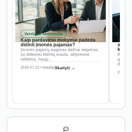
Verslas ir ekonomika
Skait
Kaip pardavimo mokymai padeda
Kaip 
didinti įmonės pajamas?
siste
konkur
Įmonės pajamų augimas dažnai siejamas
su didesniu klientų srautu, aktyvesne
Konkure
reklama, naujų…
geresnė
didesn
2026-07-22 • Natalija
Skaityti →
2026-07-