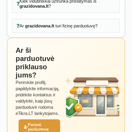
Kiek vidutiniškai užtrunka pristatymas iš
grazidovana.lt
?
Ar
grazidovana.lt
turi fizinę parduotuvę?
Ar ši
parduotuvė
priklauso
jums?
Perimkite profilį,
papildykite informaciją,
pridėkite kontaktus ir
valdykite, kaip jūsų
parduotuvė rodoma
eTikra.LT lankytojams.
Perimti
parduotuvę