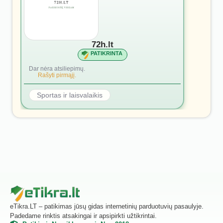
72h.lt
PATIKRINTA
Dar nėra atsiliepimų.
Rašyti pirmąjį.
Sportas ir laisvalaikis
eTikra.LT – patikimas jūsų gidas internetinių parduotuvių pasaulyje.
Padedame rinktis atsakingai ir apsipirkti užtikrintai.