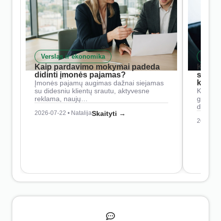
Verslas ir ekonomika
Skait
Kaip pardavimo mokymai padeda
Kaip 
didinti įmonės pajamas?
siste
konkur
Įmonės pajamų augimas dažnai siejamas
su didesniu klientų srautu, aktyvesne
Konkure
reklama, naujų…
geresnė
didesn
2026-07-22 • Natalija
Skaityti →
2026-07-