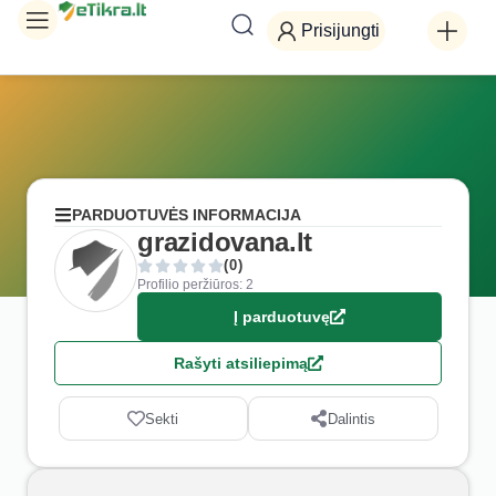
Prisijungti
PARDUOTUVĖS INFORMACIJA
grazidovana.lt
(0)
Profilio peržiūros: 2
Į parduotuvę
Rašyti atsiliepimą
Sekti
Dalintis