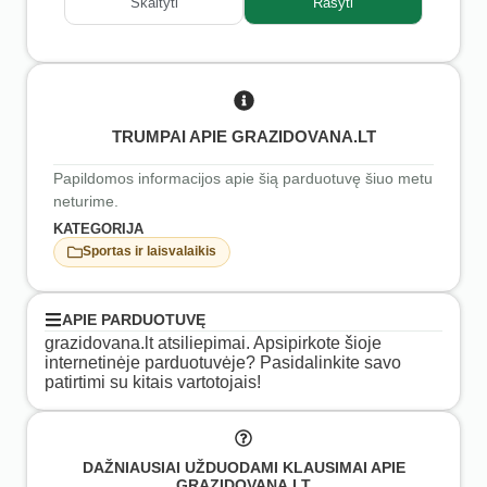
Skaityti
Rašyti
TRUMPAI APIE GRAZIDOVANA.LT
Papildomos informacijos apie šią parduotuvę šiuo metu
neturime.
KATEGORIJA
Sportas ir laisvalaikis
APIE PARDUOTUVĘ
grazidovana.lt atsiliepimai. Apsipirkote šioje
internetinėje parduotuvėje? Pasidalinkite savo
patirtimi su kitais vartotojais!
DAŽNIAUSIAI UŽDUODAMI KLAUSIMAI APIE
GRAZIDOVANA.LT