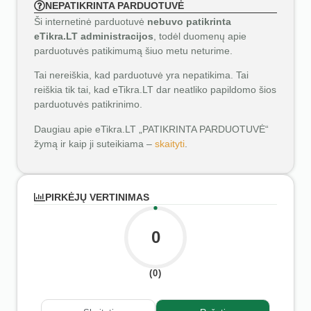
NEPATIKRINTA PARDUOTUVĖ
Ši internetinė parduotuvė
nebuvo patikrinta
eTikra.LT administracijos
, todėl duomenų apie
parduotuvės patikimumą šiuo metu neturime.
Tai nereiškia, kad parduotuvė yra nepatikima. Tai
reiškia tik tai, kad eTikra.LT dar neatliko papildomo šios
parduotuvės patikrinimo.
Daugiau apie eTikra.LT „PATIKRINTA PARDUOTUVĖ“
žymą ir kaip ji suteikiama –
skaityti
.
PIRKĖJŲ VERTINIMAS
0
(0)