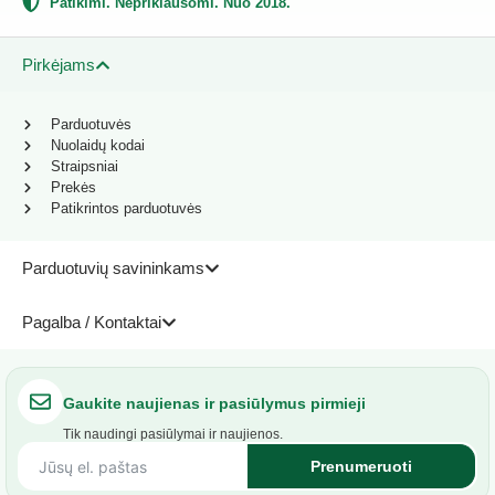
Patikimi. Nepriklausomi. Nuo 2018.
Pirkėjams
Parduotuvės
Nuolaidų kodai
Straipsniai
Prekės
Patikrintos parduotuvės
Parduotuvių savininkams
Pagalba / Kontaktai
Gaukite naujienas ir pasiūlymus pirmieji
Tik naudingi pasiūlymai ir naujienos.
Prenumeruoti