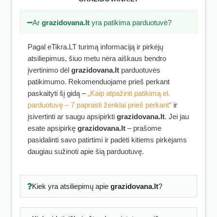
Ar
grazidovana.lt
yra patikima parduotuvė?
Pagal eTikra.LT turimą informaciją ir pirkėjų
atsiliepimus, šiuo metu nėra aiškaus bendro
įvertinimo dėl
grazidovana.lt
parduotuvės
patikimumo. Rekomenduojame prieš perkant
paskaityti šį gidą –
„Kaip atpažinti patikimą el.
parduotuvę – 7 paprasti ženklai prieš perkant“
ir
įsivertinti ar saugu apsipirkti
grazidovana.lt
. Jei jau
esate apsipirkę
grazidovana.lt
– prašome
pasidalinti savo patirtimi ir padėti kitiems pirkėjams
daugiau sužinoti apie šią parduotuvę.
Kiek yra atsiliepimų apie
grazidovana.lt
?