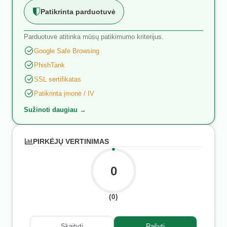
Patikrinta parduotuvė
Parduotuvė atitinka mūsų patikimumo kriterijus.
Google Safe Browsing
PhishTank
SSL sertifikatas
Patikrinta įmonė / IV
Sužinoti daugiau →
PIRKĖJŲ VERTINIMAS
0
(0)
Skaityti
Rašyti