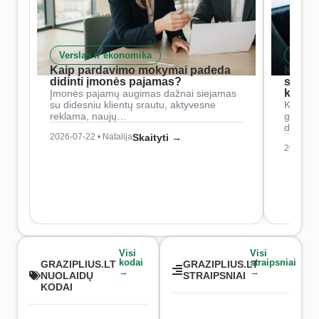
Verslas ir ekonomika
Skait
Kaip pardavimo mokymai padeda
Kaip 
didinti įmonės pajamas?
siste
konkur
Įmonės pajamų augimas dažnai siejamas
su didesniu klientų srautu, aktyvesne
Konkure
reklama, naujų…
geresnė
didesn
2026-07-22 • Natalija
Skaityti →
2026-07-
Visi
Visi
kodai
straipsniai
GRAZIPLIUS.LT
GRAZIPLIUS.LT
→
→
NUOLAIDŲ
STRAIPSNIAI
KODAI