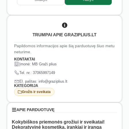
TRUMPAI APIE GRAZIPLIUS.LT
Papildomos informacijos apie šią parduotuvę šiuo metu
neturime.
KONTAKTAI
Įmonė: MB Graži plius
Tel. nr.: 37065997149
El. paštas: info@graziplius.lt
KATEGORIJA
Grožis ir sveikata
APIE PARDUOTUVĘ
Kokybiškos priemonės grožiui ir sveikatai!
Dekoratyvinė kosmetika, įrankiai ir įranga