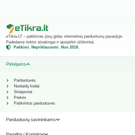
eTikra.LT – patikimas jūsų gidas internetinių parduotuvių pasaulyje.
Padedame rinktis atsakingai ir apsipirkti užtikrintai.
Patikimi. Nepriklausomi. Nuo 2018.
Pirkėjams
Parduotuvės
Nuolaidų kodai
Straipsniai
Prekės
Patikrintos parduotuvės
Parduotuvių savininkams
Pagalba / Kontaktai