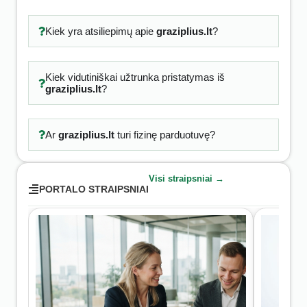
Kiek yra atsiliepimų apie
graziplius.lt
?
Kiek vidutiniškai užtrunka pristatymas iš
graziplius.lt
?
Ar
graziplius.lt
turi fizinę parduotuvę?
Visi straipsniai →
PORTALO STRAIPSNIAI