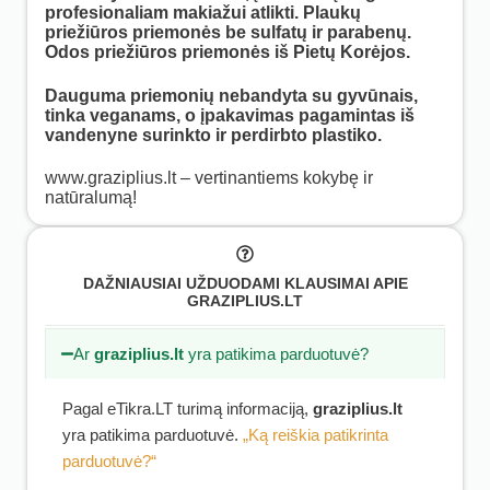
profesionaliam makiažui atlikti. Plaukų
priežiūros priemonės be sulfatų ir parabenų.
Odos priežiūros priemonės iš Pietų Korėjos.
Dauguma priemonių nebandyta su gyvūnais,
tinka veganams, o įpakavimas pagamintas iš
vandenyne surinkto ir perdirbto plastiko.
www.graziplius.lt – vertinantiems kokybę ir
natūralumą!
DAŽNIAUSIAI UŽDUODAMI KLAUSIMAI APIE
GRAZIPLIUS.LT
Ar
graziplius.lt
yra patikima parduotuvė?
Pagal eTikra.LT turimą informaciją,
graziplius.lt
yra patikima parduotuvė.
„Ką reiškia patikrinta
parduotuvė?“