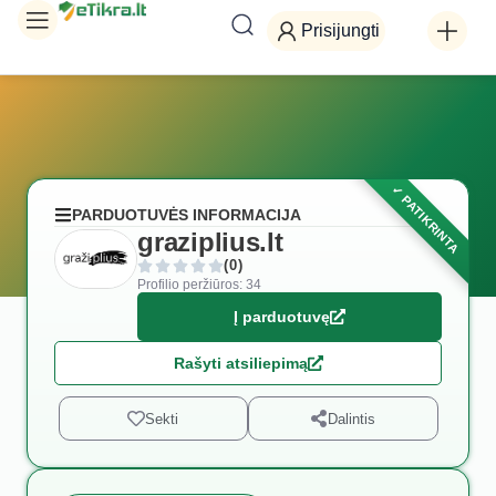
Prisijungti
PARDUOTUVĖS INFORMACIJA
graziplius.lt
(0)
Profilio peržiūros: 34
Į parduotuvę
Rašyti atsiliepimą
Sekti
Dalintis