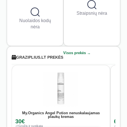
Straipsnių nėra
Nuolaidos kodų
nėra
Visos prekės →
GRAZIPLIUS.LT PREKĖS
My.Organics Angel Potion nenuskalaujamas
Hy
plaukų kremas
30€
62.5
Grožis ir sveikata
Grožis 