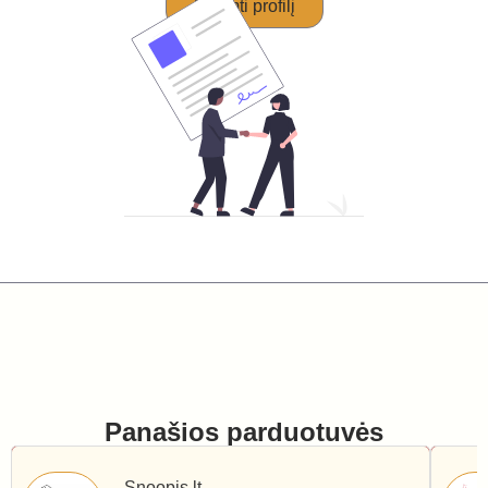
Perimti profilį
Panašios parduotuvės
Snoopis.lt