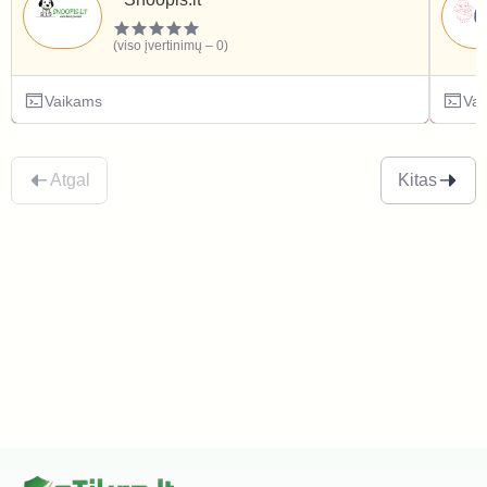
(viso įvertinimų – 0)
Vaikams
Va
Atgal
Kitas