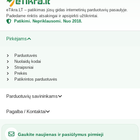
eTikra.LT – patikimas jūsų gidas internetinių parduotuvių pasaulyje.
Padedame rinktis atsakingai ir apsipirkti užtikrintai.
Patikimi. Nepriklausomi. Nuo 2018.
Pirkėjams
Parduotuvės
Nuolaidų kodai
Straipsniai
Prekės
Patikrintos parduotuvės
Parduotuvių savininkams
Pagalba / Kontaktai
Gaukite naujienas ir pasiūlymus pirmieji