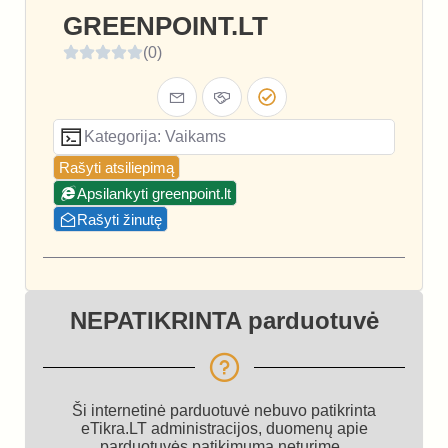
GREENPOINT.LT
(0)
Kategorija: Vaikams
Rašyti atsiliepimą
Apsilankyti greenpoint.lt
Rašyti žinutę
NEPATIKRINTA parduotuvė
Ši internetinė parduotuvė nebuvo patikrinta
eTikra.LT administracijos, duomenų apie
parduotuvės patikimumą neturime.