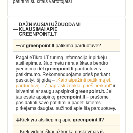
patirtimi su kitais vartotojais!
DAŽNIAUSIAI UŽDUODAMI
KLAUSIMAI APIE
GREENPOINT.LT
Ar
greenpoint.lt
patikima parduotuvė?
Pagal eTikra.LT turimą informaciją ir pirkėjų
atsiliepimus, šiuo metu nėra aiškaus bendro
įvertinimo dėl
greenpoint.lt
parduotuvės
patikimumo. Rekomenduojame prieš perkant
paskaityti šį gidą –
„Kaip atpažinti patikimą el.
parduotuvę – 7 paprasti ženklai prieš perkant“
ir
įsivertinti ar saugu apsipirkti
greenpoint.lt
. Jei
jau esate apsipirkę
greenpoint.lt
– prašome
pasidalinti savo patirtimi ir padėti kitiems
pirkėjams daugiau sužinoti apie šią parduotuvę.
Kiek yra atsiliepimų apie
greenpoint.lt
?
Kiek vidutiniškai užtrunka pristatymas iš