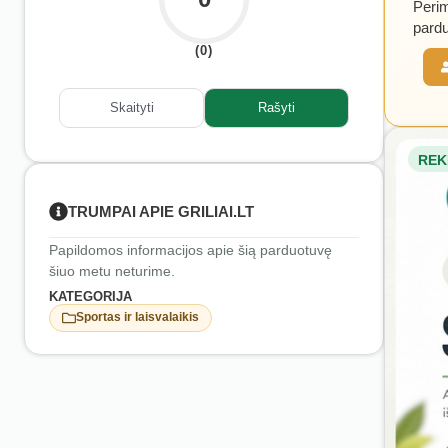
Perim
pardu
(0)
Skaityti
Rašyti
REK
TRUMPAI APIE GRILIAI.LT
Papildomos informacijos apie šią parduotuvę
šiuo metu neturime.
KATEGORIJA
Sportas ir laisvalaikis