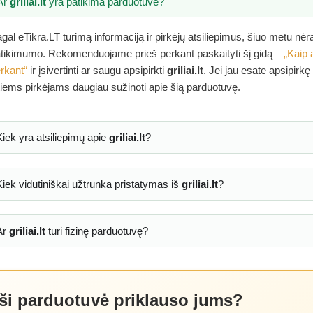
Ar
griliai.lt
yra patikima parduotuvė?
gal eTikra.LT turimą informaciją ir pirkėjų atsiliepimus, šiuo metu nė
tikimumo. Rekomenduojame prieš perkant paskaityti šį gidą –
„Kaip 
rkant“
ir įsivertinti ar saugu apsipirkti
griliai.lt
. Jei jau esate apsipirkę
tiems pirkėjams daugiau sužinoti apie šią parduotuvę.
Kiek yra atsiliepimų apie
griliai.lt
?
Kiek vidutiniškai užtrunka pristatymas iš
griliai.lt
?
Ar
griliai.lt
turi fizinę parduotuvę?
 ši parduotuvė priklauso jums?