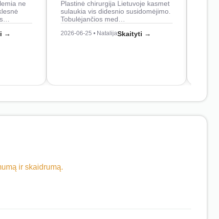
lemia ne
Plastinė chirurgija Lietuvoje kasmet
naudo
klesnė
sulaukia vis didesnio susidomėjimo.
Juos
os…
Tobulėjančios med…
2026-0
ti →
2026-06-25 • Natalija
Skaityti →
imumą ir skaidrumą.