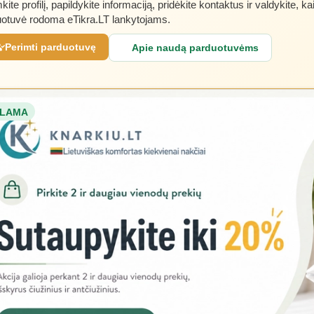
kite profilį, papildykite informaciją, pridėkite kontaktus ir valdykite, ka
otuvė rodoma eTikra.LT lankytojams.
Perimti parduotuvę
Apie naudą parduotuvėms
LAMA