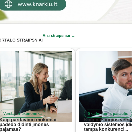
Visi straipsniai →
ORTALO STRAIPSNIAI
Verslas ir ekonomika
Skaitmeninis pasaulis
Kaip pardavimo mokymai
Kaip pažangios versl
padeda didinti įmonės
valdymo sistemos įd
pajamas?
tampa konkurenci...