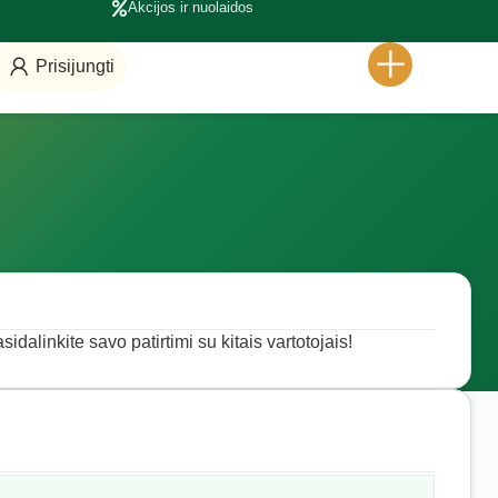
Akcijos ir nuolaidos
Prisijungti
sidalinkite savo patirtimi su kitais vartotojais!