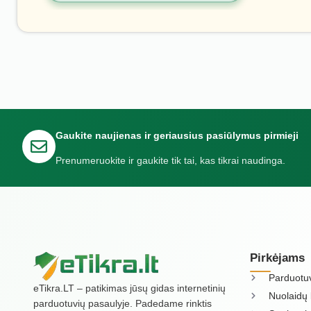
Gaukite naujienas ir geriausius pasiūlymus pirmieji
Prenumeruokite ir gaukite tik tai, kas tikrai naudinga.
Pirkėjams
Parduotu
eTikra.LT – patikimas jūsų gidas internetinių
Nuolaidų 
parduotuvių pasaulyje. Padedame rinktis