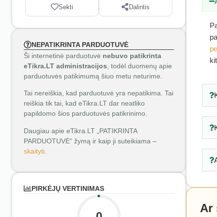
Sekti
Dalintis
Pa
pa
NEPATIKRINTA PARDUOTUVĖ
pe
Ši internetinė parduotuvė
nebuvo patikrinta
ki
eTikra.LT administracijos
, todėl duomenų apie
parduotuvės patikimumą šiuo metu neturime.
Tai nereiškia, kad parduotuvė yra nepatikima. Tai
reiškia tik tai, kad eTikra.LT dar neatliko
papildomo šios parduotuvės patikrinimo.
Daugiau apie eTikra.LT „PATIKRINTA
PARDUOTUVĖ“ žymą ir kaip ji suteikiama –
skaityti
.
PIRKĖJŲ VERTINIMAS
Ar
0