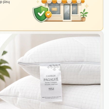
ip jūsų