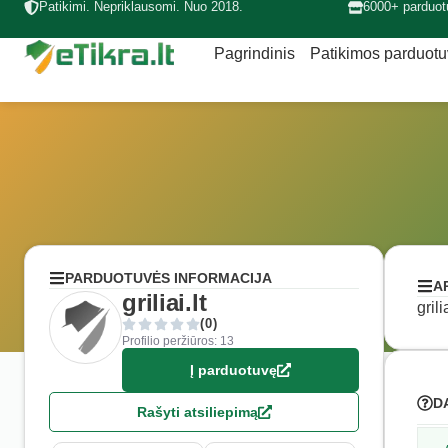
Patikimi. Nepriklausomi. Nuo 2018.
6000+ parduot
Pagrindinis
Patikimos parduot
PARDUOTUVĖS INFORMACIJA
A
griliai.lt
gril
(0)
Profilio peržiūros: 13
Į parduotuvę
D
Rašyti atsiliepimą