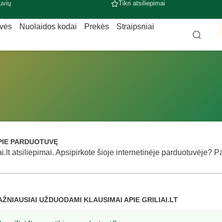
uvių
Tikri atsiliepimai
uvės
Nuolaidos kodai
Prekės
Straipsniai
PIE PARDUOTUVĘ
iai.lt atsiliepimai. Apsipirkote šioje internetinėje parduotuvėje? Pa
AŽNIAUSIAI UŽDUODAMI KLAUSIMAI APIE GRILIAI.LT