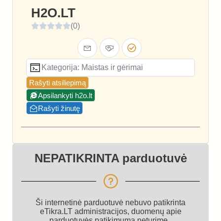
H2O.LT
(0)
Kategorija: Maistas ir gėrimai
Rašyti atsiliepimą
Apsilankyti h2o.lt
Rašyti žinutę
NEPATIKRINTA parduotuvė
Ši internetinė parduotuvė nebuvo patikrinta
eTikra.LT administracijos, duomenų apie
parduotuvės patikimumą neturime.