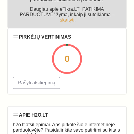
Daugiau apie eTikra.LT “PATIKIMA
PARDUOTUVĖ” žymą, ir kaip ji suteikiama –
skaityti
.
PIRKĖJŲ VERTINIMAS
0
Rašyti atsiliepimą
APIE H2O.LT
h2o.lt atsiliepimai. Apsipirkote šioje internetinėje
parduotuvėje? Pasidalinkite savo patirtimi su kitais