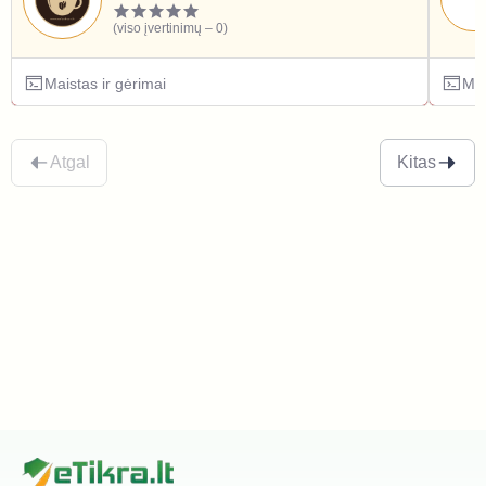
(viso įvertinimų – 0)
Maistas ir gėrimai
Mai
Atgal
Kitas