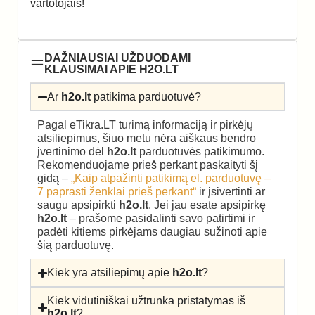
vartotojais!
DAŽNIAUSIAI UŽDUODAMI
KLAUSIMAI APIE H2O.LT
Ar
h2o.lt
patikima parduotuvė?
Pagal eTikra.LT turimą informaciją ir pirkėjų
atsiliepimus, šiuo metu nėra aiškaus bendro
įvertinimo dėl
h2o.lt
parduotuvės patikimumo.
Rekomenduojame prieš perkant paskaityti šį
gidą –
„Kaip atpažinti patikimą el. parduotuvę –
7 paprasti ženklai prieš perkant“
ir įsivertinti ar
saugu apsipirkti
h2o.lt
. Jei jau esate apsipirkę
h2o.lt
– prašome pasidalinti savo patirtimi ir
padėti kitiems pirkėjams daugiau sužinoti apie
šią parduotuvę.
Kiek yra atsiliepimų apie
h2o.lt
?
Kiek vidutiniškai užtrunka pristatymas iš
h2o.lt
?