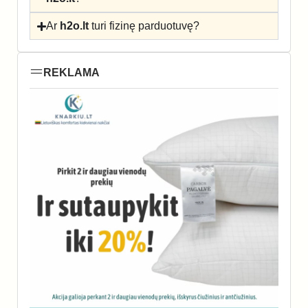
Ar
h2o.lt
turi fizinę parduotuvę?
REKLAMA