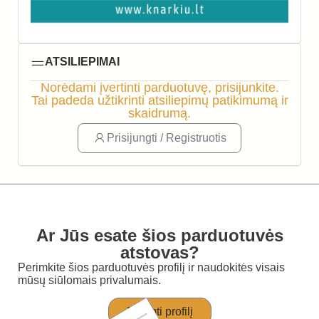
ATSILIEPIMAI
Norėdami įvertinti parduotuvę, prisijunkite.
Tai padeda užtikrinti atsiliepimų patikimumą ir
skaidrumą.
Prisijungti / Registruotis
Ar Jūs esate šios parduotuvės
atstovas?
Perimkite šios parduotuvės profilį ir naudokitės visais
mūsų siūlomais privalumais.
Perimti profilį