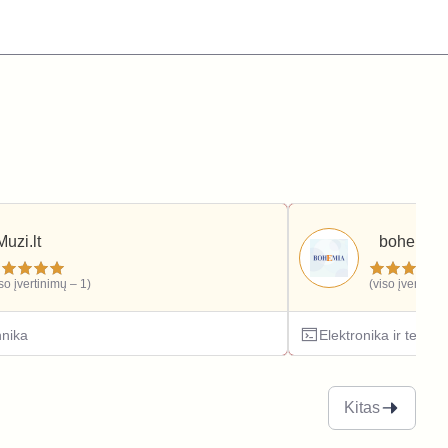
Muzi.lt
bohemia.l
iso įvertinimų – 1)
(viso įvertinim
hnika
Elektronika ir techni
Kitas