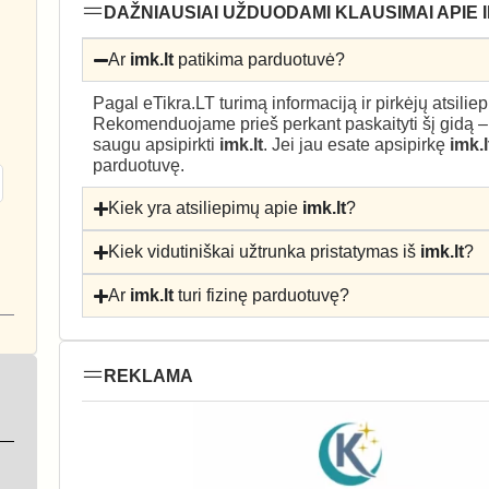
DAŽNIAUSIAI UŽDUODAMI KLAUSIMAI APIE I
Ar
imk.lt
patikima parduotuvė?
Pagal eTikra.LT turimą informaciją ir pirkėjų atsili
Rekomenduojame prieš perkant paskaityti šį gidą 
saugu apsipirkti
imk.lt
. Jei jau esate apsipirkę
imk.l
parduotuvę.
Kiek yra atsiliepimų apie
imk.lt
?
Kiek vidutiniškai užtrunka pristatymas iš
imk.lt
?
Ar
imk.lt
turi fizinę parduotuvę?
REKLAMA