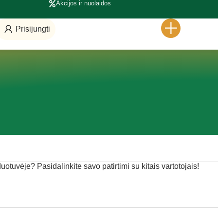
Akcijos ir nuolaidos
Prisijungti
duotuvėje? Pasidalinkite savo patirtimi su kitais vartotojais!