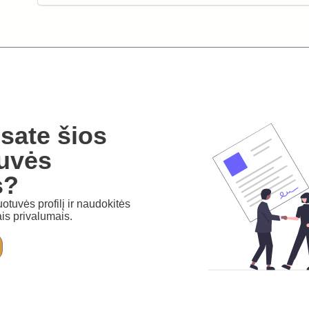
sate šios
uvės
s?
otuvės profilį ir naudokitės
is privalumais.