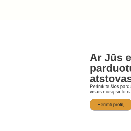
Ar Jūs e
parduot
atstova
Perimkite šios pardu
visais mūsų siūloma
Perimti profilį