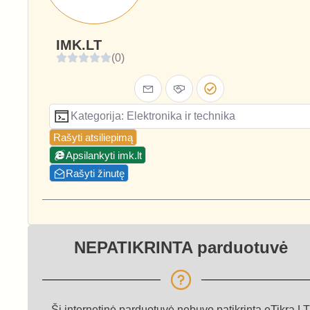
IMK.LT
(0)
Kategorija: Elektronika ir technika
Rašyti atsiliepimą
Apsilankyti imk.lt
Rašyti žinutę
NEPATIKRINTA parduotuvė
Ši internetinė parduotuvė nebuvo patikrinta eTikra.LT