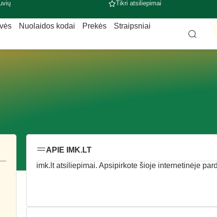
uvių
Tikri atsiliepimai
uvės
Nuolaidos kodai
Prekės
Straipsniai
APIE IMK.LT
imk.lt atsiliepimai. Apsipirkote šioje internetinėje par