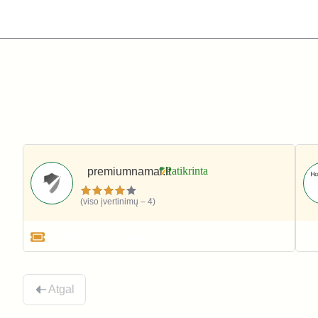
premiumnamai.lt
(viso įvertinimų – 4)
Elektronika ir technika
Atgal