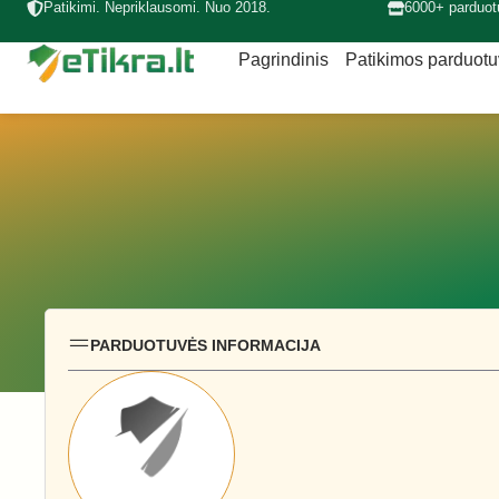
Patikimi. Nepriklausomi. Nuo 2018.
6000+ parduot
Pagrindinis
Patikimos parduot
PARDUOTUVĖS INFORMACIJA