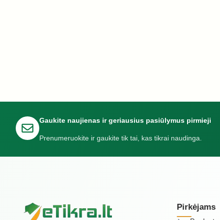
Gaukite naujienas ir geriausius pasiūlymus pirmieji
Prenumeruokite ir gaukite tik tai, kas tikrai naudinga.
Pirkėjams