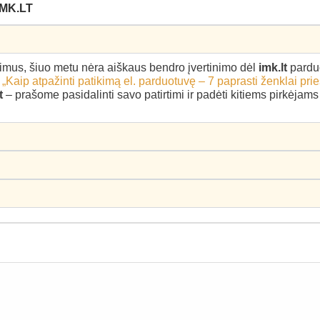
MK.LT
epimus, šiuo metu nėra aiškaus bendro įvertinimo dėl
imk.lt
pardu
–
„Kaip atpažinti patikimą el. parduotuvę – 7 paprasti ženklai pri
t
– prašome pasidalinti savo patirtimi ir padėti kitiems pirkėjams