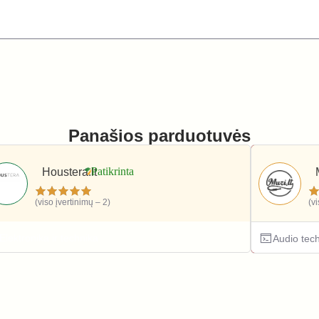
Panašios parduotuvės
Houstera.lt
(viso įvertinimų – 2)
(v
Elektronika ir technika
Audio tec