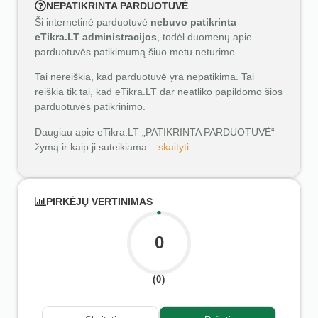
NEPATIKRINTA PARDUOTUVĖ
Ši internetinė parduotuvė
nebuvo patikrinta
eTikra.LT administracijos
, todėl duomenų apie
parduotuvės patikimumą šiuo metu neturime.
Tai nereiškia, kad parduotuvė yra nepatikima. Tai
reiškia tik tai, kad eTikra.LT dar neatliko papildomo šios
parduotuvės patikrinimo.
Daugiau apie eTikra.LT „PATIKRINTA PARDUOTUVĖ“
žymą ir kaip ji suteikiama –
skaityti
.
PIRKĖJŲ VERTINIMAS
0
(0)