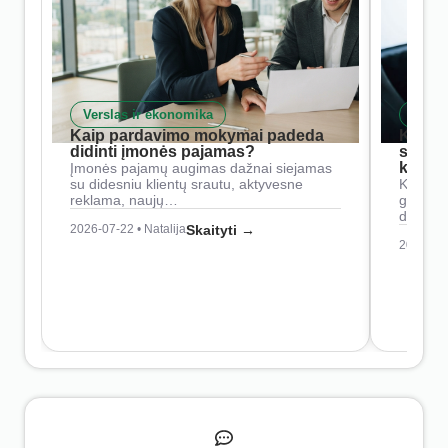
Verslas ir ekonomika
Skait
Kaip pardavimo mokymai padeda
Kaip 
didinti įmonės pajamas?
siste
konkur
Įmonės pajamų augimas dažnai siejamas
su didesniu klientų srautu, aktyvesne
Konkure
reklama, naujų…
geresnė
didesn
2026-07-22 • Natalija
Skaityti →
2026-07-