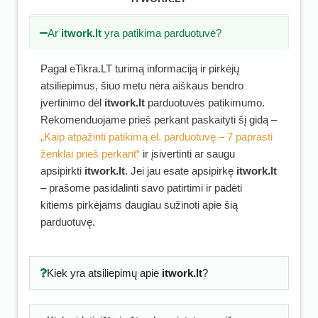
Ar
itwork.lt
yra patikima parduotuvė?
Pagal eTikra.LT turimą informaciją ir pirkėjų
atsiliepimus, šiuo metu nėra aiškaus bendro
įvertinimo dėl
itwork.lt
parduotuvės patikimumo.
Rekomenduojame prieš perkant paskaityti šį gidą –
„Kaip atpažinti patikimą el. parduotuvę – 7 paprasti
ženklai prieš perkant“
ir įsivertinti ar saugu
apsipirkti
itwork.lt
. Jei jau esate apsipirkę
itwork.lt
– prašome pasidalinti savo patirtimi ir padėti
kitiems pirkėjams daugiau sužinoti apie šią
parduotuvę.
Kiek yra atsiliepimų apie
itwork.lt
?