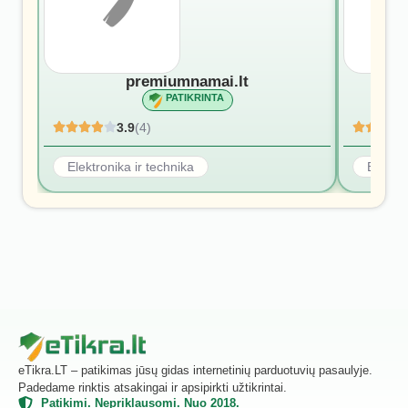
premiumnamai.lt
PATIKRINTA
3.9
(4)
Elektronika ir technika
Elektro
eTikra.LT – patikimas jūsų gidas internetinių parduotuvių pasaulyje.
Padedame rinktis atsakingai ir apsipirkti užtikrintai.
Patikimi. Nepriklausomi. Nuo 2018.