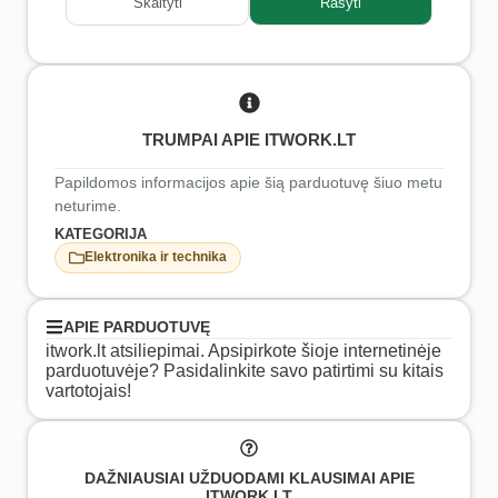
Skaityti
Rašyti
TRUMPAI APIE ITWORK.LT
Papildomos informacijos apie šią parduotuvę šiuo metu
neturime.
KATEGORIJA
Elektronika ir technika
APIE PARDUOTUVĘ
itwork.lt atsiliepimai. Apsipirkote šioje internetinėje
parduotuvėje? Pasidalinkite savo patirtimi su kitais
vartotojais!
DAŽNIAUSIAI UŽDUODAMI KLAUSIMAI APIE
ITWORK.LT