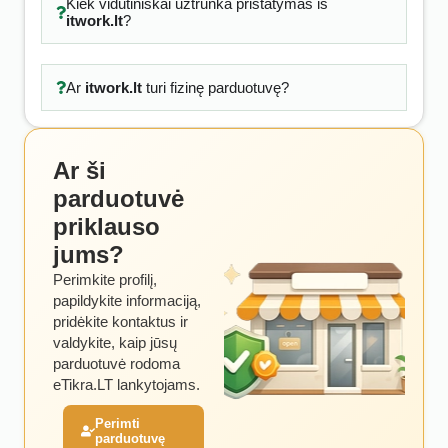
Kiek vidutiniškai užtrunka pristatymas iš
itwork.lt
?
Ar
itwork.lt
turi fizinę parduotuvę?
Ar ši
parduotuvė
priklauso
jums?
Perimkite profilį,
papildykite informaciją,
pridėkite kontaktus ir
valdykite, kaip jūsų
parduotuvė rodoma
eTikra.LT lankytojams.
Perimti
parduotuvę