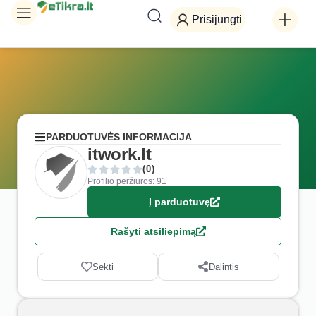
Prisijungti
PARDUOTUVĖS INFORMACIJA
itwork.lt
(0)
Profilio peržiūros: 91
Į parduotuvę
Rašyti atsiliepimą
Sekti
Dalintis