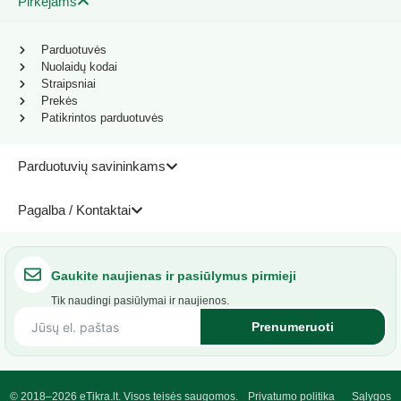
Pirkėjams
Parduotuvės
Nuolaidų kodai
Straipsniai
Prekės
Patikrintos parduotuvės
Parduotuvių savininkams
Pagalba / Kontaktai
Gaukite naujienas ir pasiūlymus pirmieji
Tik naudingi pasiūlymai ir naujienos.
Prenumeruoti
© 2018–2026 eTikra.lt. Visos teisės saugomos.
Privatumo politika
Sąlygos