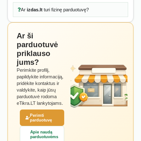
Ar
izdas.lt
turi fizinę parduotuvę?
Ar ši
parduotuvė
priklauso
jums?
Perimkite profilį,
papildykite informaciją,
pridėkite kontaktus ir
valdykite, kaip jūsų
parduotuvė rodoma
eTikra.LT lankytojams.
Perimti
parduotuvę
Apie naudą
parduotuvėms