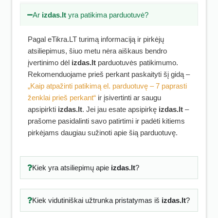
Ar
izdas.lt
yra patikima parduotuvė?
Pagal eTikra.LT turimą informaciją ir pirkėjų
atsiliepimus, šiuo metu nėra aiškaus bendro
įvertinimo dėl
izdas.lt
parduotuvės patikimumo.
Rekomenduojame prieš perkant paskaityti šį gidą –
„Kaip atpažinti patikimą el. parduotuvę – 7 paprasti
ženklai prieš perkant“
ir įsivertinti ar saugu
apsipirkti
izdas.lt
. Jei jau esate apsipirkę
izdas.lt
–
prašome pasidalinti savo patirtimi ir padėti kitiems
pirkėjams daugiau sužinoti apie šią parduotuvę.
Kiek yra atsiliepimų apie
izdas.lt
?
Kiek vidutiniškai užtrunka pristatymas iš
izdas.lt
?