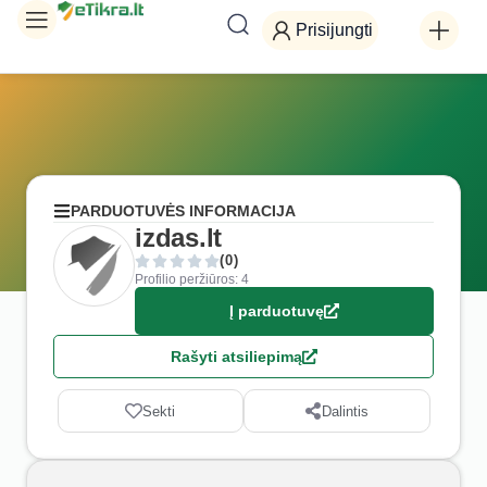
Prisijungti
PARDUOTUVĖS INFORMACIJA
izdas.lt
(0)
Profilio peržiūros: 4
Į parduotuvę
Rašyti atsiliepimą
Sekti
Dalintis