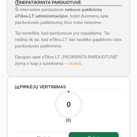
NEPATIKRINTA PARDUOTUVĖ
Ši internetinė parduotuvė
nebuvo patikrinta
eTikra.LT administracijos
, todėl duomenų apie
parduotuvės patikimumą šiuo metu neturime.
Tai nereiškia, kad parduotuvė yra nepatikima. Tai
reiškia tik tai, kad eTikra.LT dar neatliko papildomo šios
parduotuvės patikrinimo.
Daugiau apie eTikra.LT „PATIKRINTA PARDUOTUVĖ“
žymą ir kaip ji suteikiama –
skaityti
.
PIRKĖJŲ VERTINIMAS
0
(0)