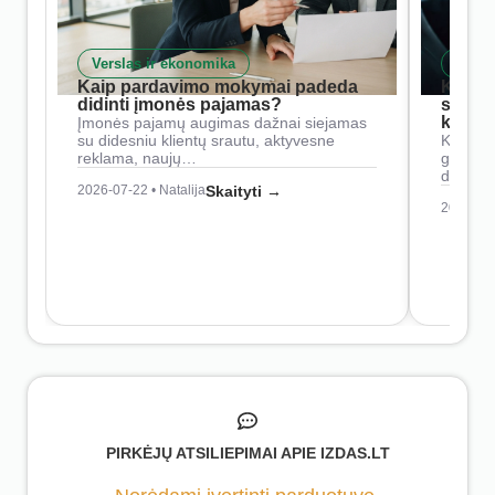
Verslas ir ekonomika
Skait
Kaip pardavimo mokymai padeda
Kaip 
didinti įmonės pajamas?
siste
konkur
Įmonės pajamų augimas dažnai siejamas
su didesniu klientų srautu, aktyvesne
Konkure
reklama, naujų…
geresnė
didesn
2026-07-22 • Natalija
Skaityti →
2026-07-
PIRKĖJŲ ATSILIEPIMAI APIE IZDAS.LT