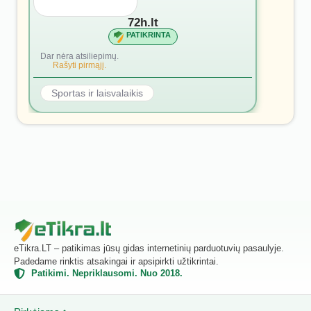
72h.lt
PATIKRINTA
Dar nėra atsiliepimų.
Rašyti pirmąjį.
Sportas ir laisvalaikis
eTikra.LT – patikimas jūsų gidas internetinių parduotuvių pasaulyje.
Padedame rinktis atsakingai ir apsipirkti užtikrintai.
Patikimi. Nepriklausomi. Nuo 2018.