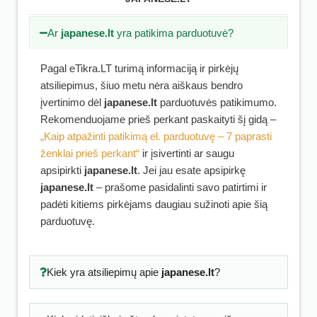
Ar
japanese.lt
yra patikima parduotuvė?
Pagal eTikra.LT turimą informaciją ir pirkėjų
atsiliepimus, šiuo metu nėra aiškaus bendro
įvertinimo dėl
japanese.lt
parduotuvės patikimumo.
Rekomenduojame prieš perkant paskaityti šį gidą –
„Kaip atpažinti patikimą el. parduotuvę – 7 paprasti
ženklai prieš perkant“
ir įsivertinti ar saugu
apsipirkti
japanese.lt
. Jei jau esate apsipirkę
japanese.lt
– prašome pasidalinti savo patirtimi ir
padėti kitiems pirkėjams daugiau sužinoti apie šią
parduotuvę.
Kiek yra atsiliepimų apie
japanese.lt
?