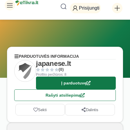
Prisijungti
PARDUOTUVĖS INFORMACIJA
japanese.lt
(0)
Profilio peržiūros: 8
Į parduotuvę
Rašyti atsiliepimą
Sekti
Dalintis