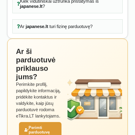
Kiek vidutiniškai užtrunka pristatymas iš
japanese.lt
?
Ar
japanese.lt
turi fizinę parduotuvę?
Ar ši
parduotuvė
priklauso
jums?
Perimkite profilį,
papildykite informaciją,
pridėkite kontaktus ir
valdykite, kaip jūsų
parduotuvė rodoma
eTikra.LT lankytojams.
Perimti
parduotuvę