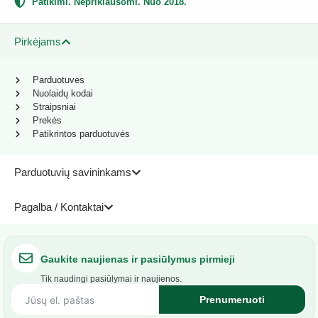
Patikimi. Nepriklausomi. Nuo 2018.
Pirkėjams
Parduotuvės
Nuolaidų kodai
Straipsniai
Prekės
Patikrintos parduotuvės
Parduotuvių savininkams
Pagalba / Kontaktai
Gaukite naujienas ir pasiūlymus pirmieji
Tik naudingi pasiūlymai ir naujienos.
Prenumeruoti