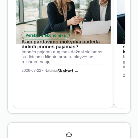
Verslas ir ekonomika
Skait
Kaip pardavimo mokymai padeda
Kaip 
didinti įmonės pajamas?
siste
konkur
Įmonės pajamų augimas dažnai siejamas
su didesniu klientų srautu, aktyvesne
Konkure
reklama, naujų…
geresnė
didesn
2026-07-22 • Natalija
Skaityti →
2026-07-