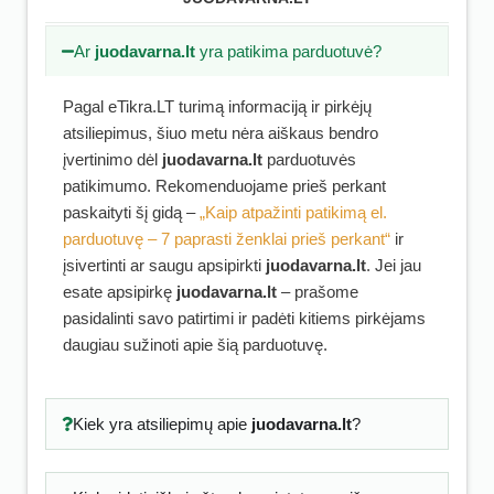
Ar
juodavarna.lt
yra patikima parduotuvė?
Pagal eTikra.LT turimą informaciją ir pirkėjų
atsiliepimus, šiuo metu nėra aiškaus bendro
įvertinimo dėl
juodavarna.lt
parduotuvės
patikimumo. Rekomenduojame prieš perkant
paskaityti šį gidą –
„Kaip atpažinti patikimą el.
parduotuvę – 7 paprasti ženklai prieš perkant“
ir
įsivertinti ar saugu apsipirkti
juodavarna.lt
. Jei jau
esate apsipirkę
juodavarna.lt
– prašome
pasidalinti savo patirtimi ir padėti kitiems pirkėjams
daugiau sužinoti apie šią parduotuvę.
Kiek yra atsiliepimų apie
juodavarna.lt
?