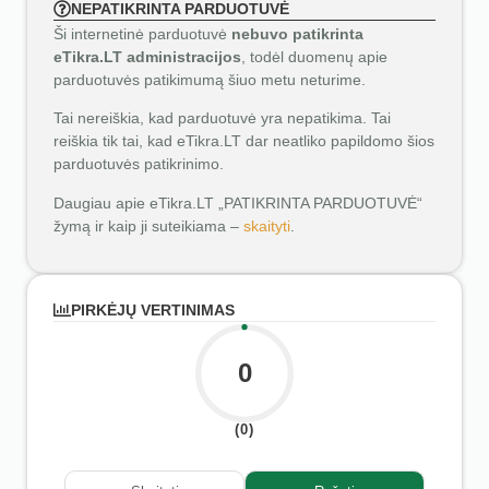
NEPATIKRINTA PARDUOTUVĖ
Ši internetinė parduotuvė
nebuvo patikrinta
eTikra.LT administracijos
, todėl duomenų apie
parduotuvės patikimumą šiuo metu neturime.
Tai nereiškia, kad parduotuvė yra nepatikima. Tai
reiškia tik tai, kad eTikra.LT dar neatliko papildomo šios
parduotuvės patikrinimo.
Daugiau apie eTikra.LT „PATIKRINTA PARDUOTUVĖ“
žymą ir kaip ji suteikiama –
skaityti
.
PIRKĖJŲ VERTINIMAS
0
(0)