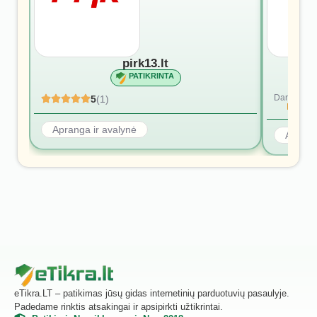
pirk13.lt
PATIKRINTA
Dar nėra at
5
(1)
Rašyti p
Apranga ir avalynė
Aprang
eTikra.LT – patikimas jūsų gidas internetinių parduotuvių pasaulyje.
Padedame rinktis atsakingai ir apsipirkti užtikrintai.