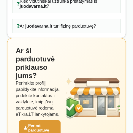
Kiek vidutiniškai užtrunka pristatymas iš
juodavarna.lt
?
Ar
juodavarna.lt
turi fizinę parduotuvę?
Ar ši
parduotuvė
priklauso
jums?
Perimkite profilį,
papildykite informaciją,
pridėkite kontaktus ir
valdykite, kaip jūsų
parduotuvė rodoma
eTikra.LT lankytojams.
Perimti
parduotuvę