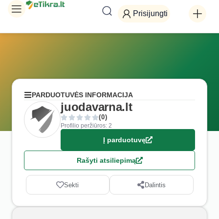
Prisijungti
PARDUOTUVĖS INFORMACIJA
juodavarna.lt
(0)
Profilio peržiūros: 2
Į parduotuvę
Rašyti atsiliepimą
Sekti
Dalintis