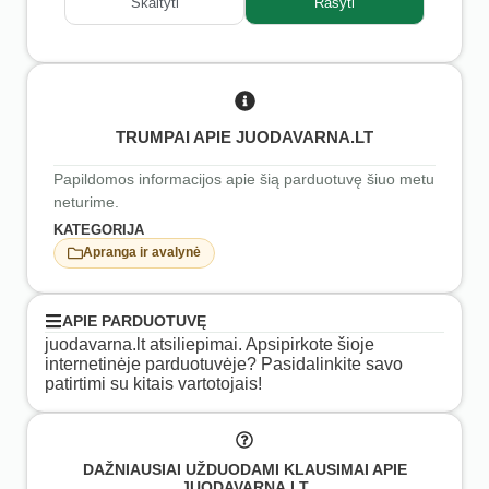
Skaityti
Rašyti
TRUMPAI APIE JUODAVARNA.LT
Papildomos informacijos apie šią parduotuvę šiuo metu
neturime.
KATEGORIJA
Apranga ir avalynė
APIE PARDUOTUVĘ
juodavarna.lt atsiliepimai. Apsipirkote šioje
internetinėje parduotuvėje? Pasidalinkite savo
patirtimi su kitais vartotojais!
DAŽNIAUSIAI UŽDUODAMI KLAUSIMAI APIE
JUODAVARNA.LT