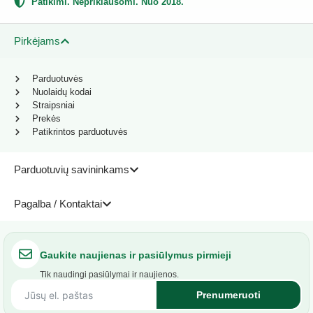
Patikimi. Nepriklausomi. Nuo 2018.
Pirkėjams
Parduotuvės
Nuolaidų kodai
Straipsniai
Prekės
Patikrintos parduotuvės
Parduotuvių savininkams
Pagalba / Kontaktai
Gaukite naujienas ir pasiūlymus pirmieji
Tik naudingi pasiūlymai ir naujienos.
Prenumeruoti