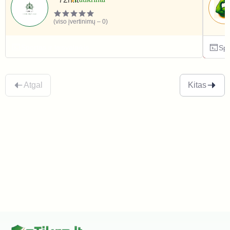
(viso įvertinimų – 0)
Sportas ir laisvalaikis
Spo
Atgal
Kitas