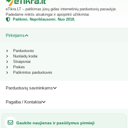
eTikra.LT – patikimas jūsų gidas internetinių parduotuvių pasaulyje.
Padedame rinktis atsakingai ir apsipirkti užtikrintai.
Patikimi. Nepriklausomi. Nuo 2018.
Pirkėjams
Parduotuvės
Nuolaidų kodai
Straipsniai
Prekės
Patikrintos parduotuvės
Parduotuvių savininkams
Pagalba / Kontaktai
Gaukite naujienas ir pasiūlymus pirmieji