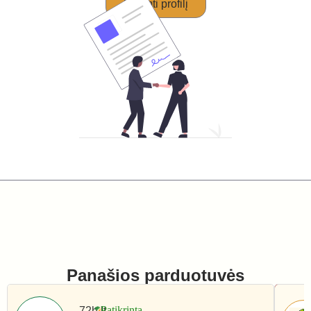
Perimti profilį
Panašios parduotuvės
72h.lt