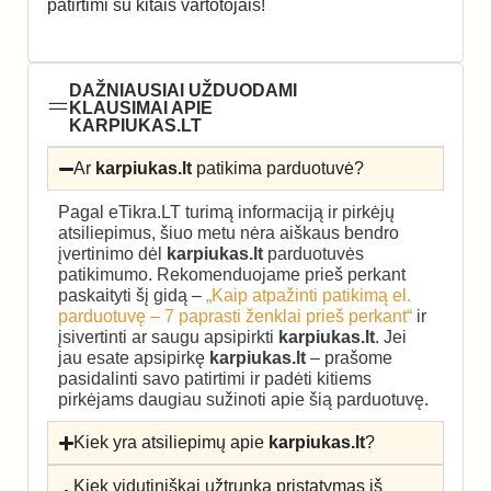
patirtimi su kitais vartotojais!
DAŽNIAUSIAI UŽDUODAMI
KLAUSIMAI APIE
KARPIUKAS.LT
Ar
karpiukas.lt
patikima parduotuvė?
Pagal eTikra.LT turimą informaciją ir pirkėjų
atsiliepimus, šiuo metu nėra aiškaus bendro
įvertinimo dėl
karpiukas.lt
parduotuvės
patikimumo. Rekomenduojame prieš perkant
paskaityti šį gidą –
„Kaip atpažinti patikimą el.
parduotuvę – 7 paprasti ženklai prieš perkant“
ir
įsivertinti ar saugu apsipirkti
karpiukas.lt
. Jei
jau esate apsipirkę
karpiukas.lt
– prašome
pasidalinti savo patirtimi ir padėti kitiems
pirkėjams daugiau sužinoti apie šią parduotuvę.
Kiek yra atsiliepimų apie
karpiukas.lt
?
Kiek vidutiniškai užtrunka pristatymas iš