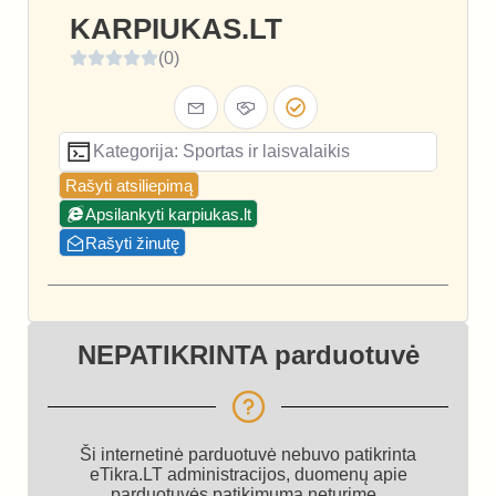
KARPIUKAS.LT
(0)
Kategorija: Sportas ir laisvalaikis
Rašyti atsiliepimą
Apsilankyti karpiukas.lt
Rašyti žinutę
NEPATIKRINTA parduotuvė
Ši internetinė parduotuvė nebuvo patikrinta
eTikra.LT administracijos, duomenų apie
parduotuvės patikimumą neturime.