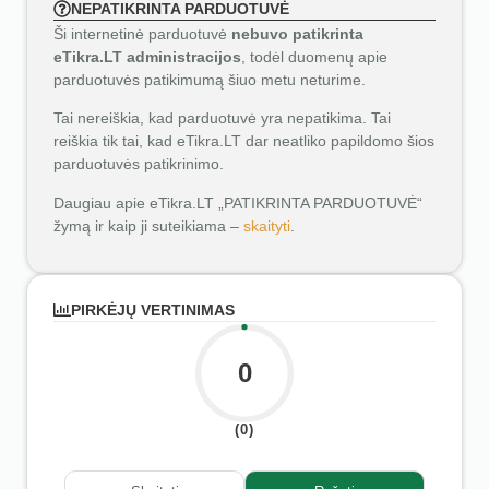
NEPATIKRINTA PARDUOTUVĖ
Ši internetinė parduotuvė
nebuvo patikrinta
eTikra.LT administracijos
, todėl duomenų apie
parduotuvės patikimumą šiuo metu neturime.
Tai nereiškia, kad parduotuvė yra nepatikima. Tai
reiškia tik tai, kad eTikra.LT dar neatliko papildomo šios
parduotuvės patikrinimo.
Daugiau apie eTikra.LT „PATIKRINTA PARDUOTUVĖ“
žymą ir kaip ji suteikiama –
skaityti
.
PIRKĖJŲ VERTINIMAS
0
(0)