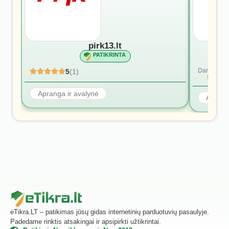
pirk13.lt
PATIKRINTA
Dar nėra at
5
(1)
Rašyti p
Apranga ir avalynė
Aprang
eTikra.LT – patikimas jūsų gidas internetinių parduotuvių pasaulyje.
Padedame rinktis atsakingai ir apsipirkti užtikrintai.