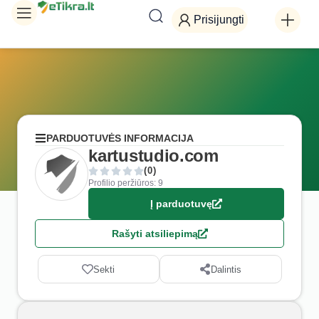
Prisijungti
PARDUOTUVĖS INFORMACIJA
kartustudio.com
(0)
Profilio peržiūros: 9
Į parduotuvę
Rašyti atsiliepimą
Sekti
Dalintis