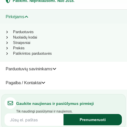
Patikimi. Nepriklausomi. Nuo 2018.
Pirkėjams
Parduotuvės
Nuolaidų kodai
Straipsniai
Prekės
Patikrintos parduotuvės
Parduotuvių savininkams
Pagalba / Kontaktai
Gaukite naujienas ir pasiūlymus pirmieji
Tik naudingi pasiūlymai ir naujienos.
Prenumeruoti