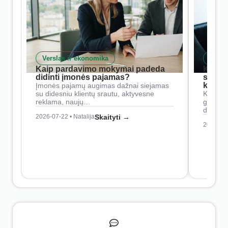
Verslas ir ekonomika
Skait
Kaip pardavimo mokymai padeda
Kaip 
didinti įmonės pajamas?
siste
konkur
Įmonės pajamų augimas dažnai siejamas
su didesniu klientų srautu, aktyvesne
Konkure
reklama, naujų…
geresnė
didesn
2026-07-22 • Natalija
Skaityti →
2026-07-