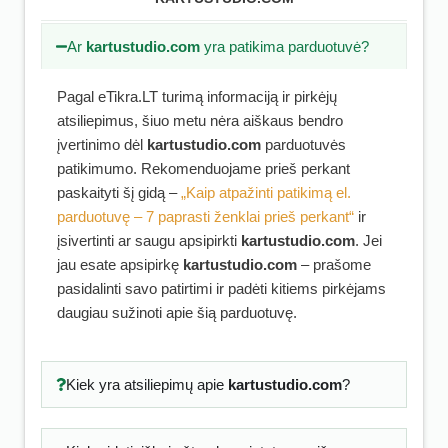
Ar
kartustudio.com
yra patikima parduotuvė?
Pagal eTikra.LT turimą informaciją ir pirkėjų
atsiliepimus, šiuo metu nėra aiškaus bendro
įvertinimo dėl
kartustudio.com
parduotuvės
patikimumo. Rekomenduojame prieš perkant
paskaityti šį gidą –
„Kaip atpažinti patikimą el.
parduotuvę – 7 paprasti ženklai prieš perkant“
ir
įsivertinti ar saugu apsipirkti
kartustudio.com
. Jei
jau esate apsipirkę
kartustudio.com
– prašome
pasidalinti savo patirtimi ir padėti kitiems pirkėjams
daugiau sužinoti apie šią parduotuvę.
Kiek yra atsiliepimų apie
kartustudio.com
?