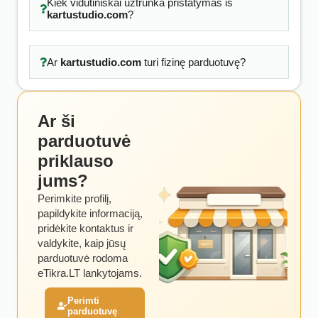
Kiek vidutiniškai užtrunka pristatymas iš
kartustudio.com
?
Ar
kartustudio.com
turi fizinę parduotuvę?
Ar ši
parduotuvė
priklauso
jums?
Perimkite profilį,
papildykite informaciją,
pridėkite kontaktus ir
valdykite, kaip jūsų
parduotuvė rodoma
eTikra.LT lankytojams.
Perimti
parduotuvę