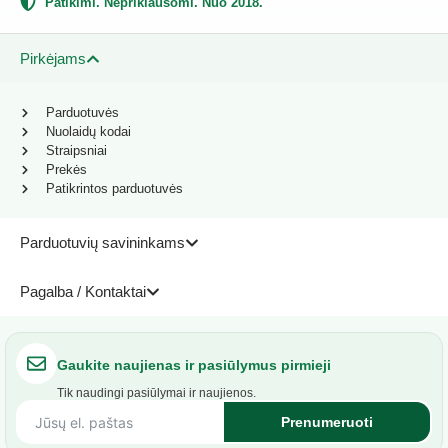
Patikimi. Nepriklausomi. Nuo 2018.
Pirkėjams
Parduotuvės
Nuolaidų kodai
Straipsniai
Prekės
Patikrintos parduotuvės
Parduotuvių savininkams
Pagalba / Kontaktai
Gaukite naujienas ir pasiūlymus pirmieji
Tik naudingi pasiūlymai ir naujienos.
Prenumeruoti