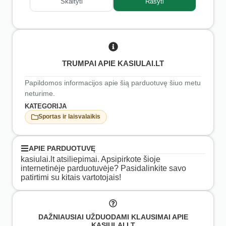
Skaityti
Rašyti
TRUMPAI APIE KASIULAI.LT
Papildomos informacijos apie šią parduotuvę šiuo metu
neturime.
KATEGORIJA
Sportas ir laisvalaikis
APIE PARDUOTUVĘ
kasiulai.lt atsiliepimai. Apsipirkote šioje
internetinėje parduotuvėje? Pasidalinkite savo
patirtimi su kitais vartotojais!
DAŽNIAUSIAI UŽDUODAMI KLAUSIMAI APIE
KASIULAI.LT