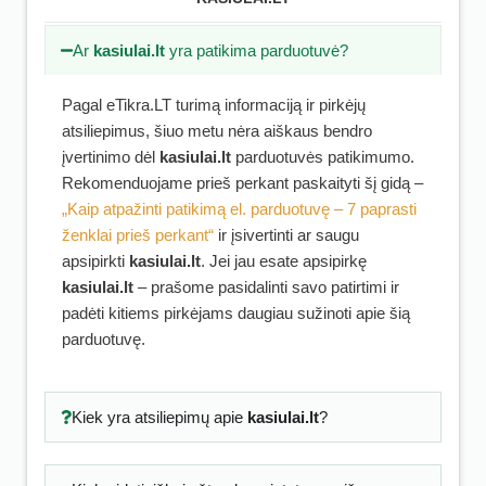
Ar
kasiulai.lt
yra patikima parduotuvė?
Pagal eTikra.LT turimą informaciją ir pirkėjų
atsiliepimus, šiuo metu nėra aiškaus bendro
įvertinimo dėl
kasiulai.lt
parduotuvės patikimumo.
Rekomenduojame prieš perkant paskaityti šį gidą –
„Kaip atpažinti patikimą el. parduotuvę – 7 paprasti
ženklai prieš perkant“
ir įsivertinti ar saugu
apsipirkti
kasiulai.lt
. Jei jau esate apsipirkę
kasiulai.lt
– prašome pasidalinti savo patirtimi ir
padėti kitiems pirkėjams daugiau sužinoti apie šią
parduotuvę.
Kiek yra atsiliepimų apie
kasiulai.lt
?