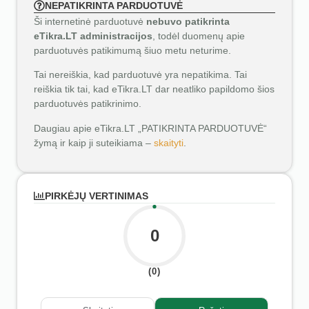
NEPATIKRINTA PARDUOTUVĖ
Ši internetinė parduotuvė
nebuvo patikrinta
eTikra.LT administracijos
, todėl duomenų apie
parduotuvės patikimumą šiuo metu neturime.
Tai nereiškia, kad parduotuvė yra nepatikima. Tai
reiškia tik tai, kad eTikra.LT dar neatliko papildomo šios
parduotuvės patikrinimo.
Daugiau apie eTikra.LT „PATIKRINTA PARDUOTUVĖ“
žymą ir kaip ji suteikiama –
skaityti
.
PIRKĖJŲ VERTINIMAS
0
(0)