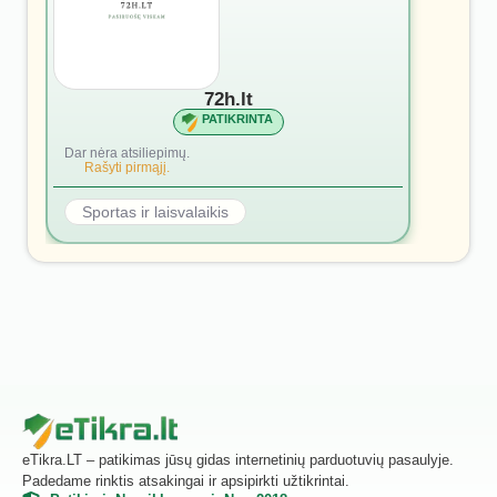
72h.lt
PATIKRINTA
Dar nėra atsiliepimų.
Rašyti pirmąjį.
Sportas ir laisvalaikis
eTikra.LT – patikimas jūsų gidas internetinių parduotuvių pasaulyje.
Padedame rinktis atsakingai ir apsipirkti užtikrintai.