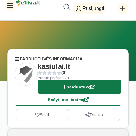
Prisijungti
PARDUOTUVĖS INFORMACIJA
kasiulai.lt
(0)
Profilio peržiūros: 10
Į parduotuvę
Rašyti atsiliepimą
Sekti
Dalintis