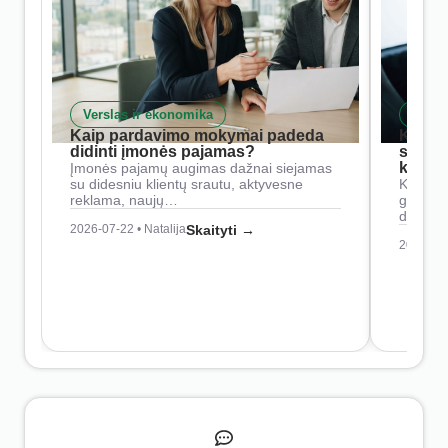
Verslas ir ekonomika
Skait
Kaip pardavimo mokymai padeda
Kaip 
didinti įmonės pajamas?
siste
konkur
Įmonės pajamų augimas dažnai siejamas
su didesniu klientų srautu, aktyvesne
Konkure
reklama, naujų…
geresnė
didesn
2026-07-22 • Natalija
Skaityti →
2026-07-