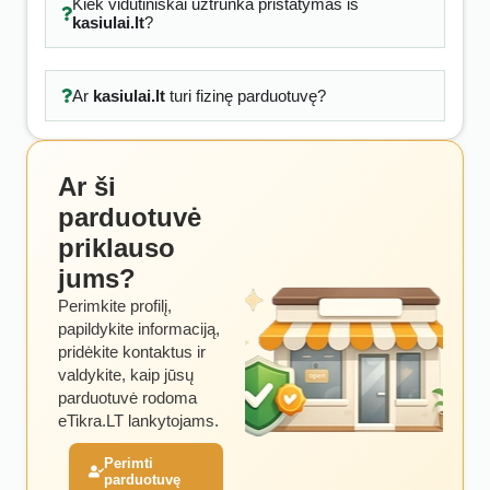
Kiek vidutiniškai užtrunka pristatymas iš
kasiulai.lt
?
Ar
kasiulai.lt
turi fizinę parduotuvę?
Ar ši
parduotuvė
priklauso
jums?
Perimkite profilį,
papildykite informaciją,
pridėkite kontaktus ir
valdykite, kaip jūsų
parduotuvė rodoma
eTikra.LT lankytojams.
Perimti
parduotuvę