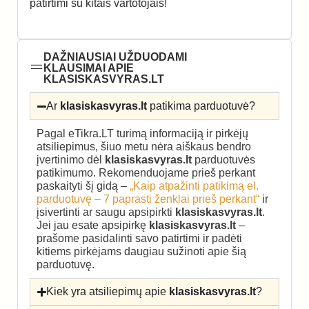
patirtimi su kitais vartotojais!
DAŽNIAUSIAI UŽDUODAMI
KLAUSIMAI APIE
KLASISKASVYRAS.LT
Ar
klasiskasvyras.lt
patikima parduotuvė?
Pagal eTikra.LT turimą informaciją ir pirkėjų
atsiliepimus, šiuo metu nėra aiškaus bendro
įvertinimo dėl
klasiskasvyras.lt
parduotuvės
patikimumo. Rekomenduojame prieš perkant
paskaityti šį gidą –
„Kaip atpažinti patikimą el.
parduotuvę – 7 paprasti ženklai prieš perkant“
ir
įsivertinti ar saugu apsipirkti
klasiskasvyras.lt
.
Jei jau esate apsipirkę
klasiskasvyras.lt
–
prašome pasidalinti savo patirtimi ir padėti
kitiems pirkėjams daugiau sužinoti apie šią
parduotuvę.
Kiek yra atsiliepimų apie
klasiskasvyras.lt
?