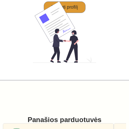
Perimti profilį
Panašios parduotuvės