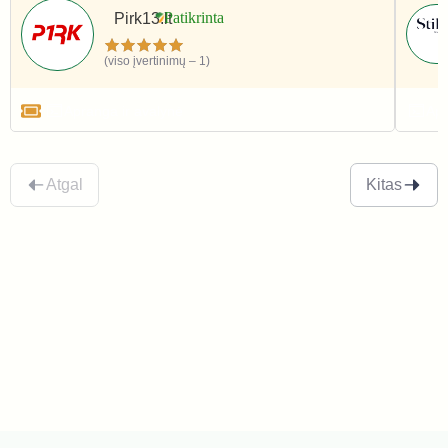
Pirk13.lt
(viso įvertinimų – 1)
Apranga ir avalynė
Apr
Atgal
Kitas