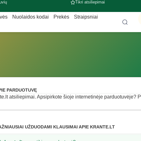
uvių
Tikri atsiliepimai
uvės
Nuolaidos kodai
Prekės
Straipsniai
PIE PARDUOTUVĘ
te.lt atsiliepimai. Apsipirkote šioje internetinėje parduotuvėje? Pa
AŽNIAUSIAI UŽDUODAMI KLAUSIMAI APIE KRANTE.LT