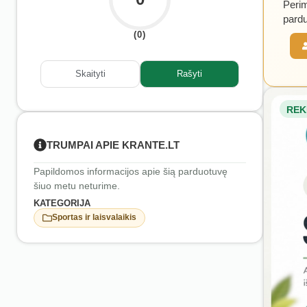
Perim
pardu
(0)
Skaityti
Rašyti
REK
TRUMPAI APIE KRANTE.LT
Papildomos informacijos apie šią parduotuvę
šiuo metu neturime.
KATEGORIJA
Sportas ir laisvalaikis