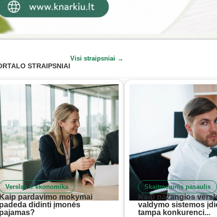
Visi straipsniai →
ORTALO STRAIPSNIAI
Verslas ir ekonomika
Skaitmeninis pasaulis
Kaip pardavimo mokymai
Kaip pažangios versl
padeda didinti įmonės
valdymo sistemos įd
pajamas?
tampa konkurenci...