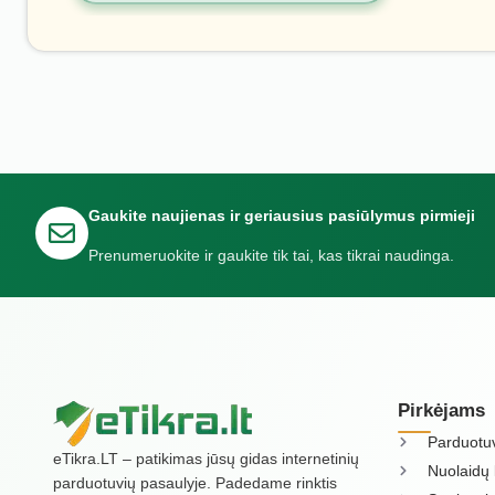
Gaukite naujienas ir geriausius pasiūlymus pirmieji
Prenumeruokite ir gaukite tik tai, kas tikrai naudinga.
Pirkėjams
Parduotu
eTikra.LT – patikimas jūsų gidas internetinių
Nuolaidų 
parduotuvių pasaulyje. Padedame rinktis