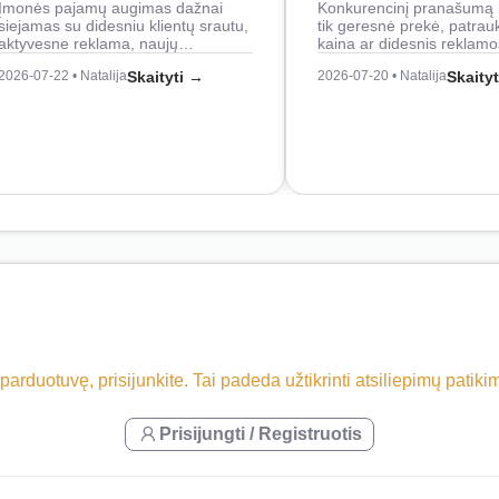
Įmonės pajamų augimas dažnai
Konkurencinį pranašumą 
siejamas su didesniu klientų srautu,
tik geresnė prekė, patrau
aktyvesne reklama, naujų…
kaina ar didesnis reklam
2026-07-22 • Natalija
Skaityti →
2026-07-20 • Natalija
Skaity
 parduotuvę, prisijunkite. Tai padeda užtikrinti atsiliepimų patik
Prisijungti / Registruotis