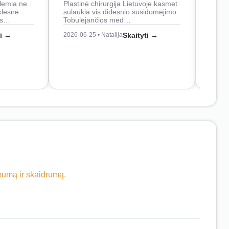
lemia ne
Plastinė chirurgija Lietuvoje kasmet
naudo
klesnė
sulaukia vis didesnio susidomėjimo.
Juos
os…
Tobulėjančios med…
2026-0
ti →
2026-06-25 • Natalija
Skaityti →
imumą ir skaidrumą.