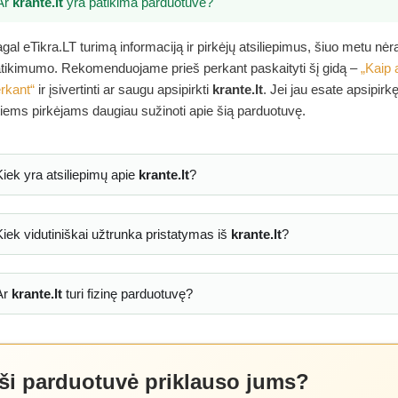
Ar
krante.lt
yra patikima parduotuvė?
gal eTikra.LT turimą informaciją ir pirkėjų atsiliepimus, šiuo metu nė
tikimumo. Rekomenduojame prieš perkant paskaityti šį gidą –
„Kaip 
rkant“
ir įsivertinti ar saugu apsipirkti
krante.lt
. Jei jau esate apsipirk
tiems pirkėjams daugiau sužinoti apie šią parduotuvę.
Kiek yra atsiliepimų apie
krante.lt
?
Kiek vidutiniškai užtrunka pristatymas iš
krante.lt
?
Ar
krante.lt
turi fizinę parduotuvę?
 ši parduotuvė priklauso jums?