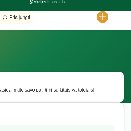
Akcijos ir nuolaidos
Prisijungti
sidalinkite savo patirtimi su kitais vartotojais!