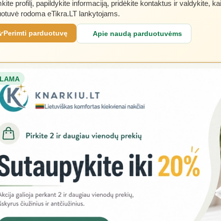
kite profilį, papildykite informaciją, pridėkite kontaktus ir valdykite, ka
otuvė rodoma eTikra.LT lankytojams.
Perimti parduotuvę
Apie naudą parduotuvėms
LAMA