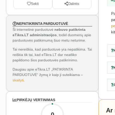
Sekti
Dalintis
Pa
pa
NEPATIKRINTA PARDUOTUVĖ
pe
Ši internetinė parduotuvė
nebuvo patikrinta
ki
eTikra.LT administracijos
, todėl duomenų apie
parduotuvės patikimumą šiuo metu neturime.
Tai nereiškia, kad parduotuvė yra nepatikima. Tai
reiškia tik tai, kad eTikra.LT dar neatliko
papildomo šios parduotuvės patikrinimo.
Daugiau apie eTikra.LT „PATIKRINTA
PARDUOTUVĖ“ žymą ir kaip ji suteikiama –
skaityti
.
PIRKĖJŲ VERTINIMAS
Ar
0