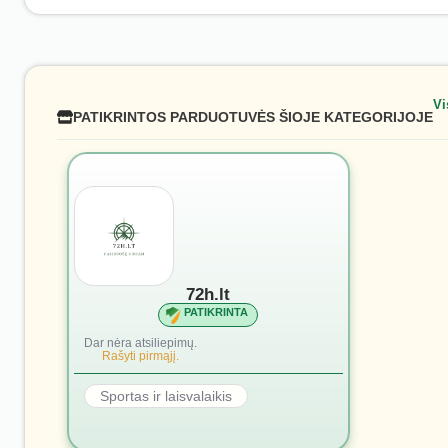
Vi
PATIKRINTOS PARDUOTUVĖS ŠIOJE KATEGORIJOJE
72h.lt
PATIKRINTA
Dar nėra atsiliepimų.
Rašyti pirmąjį.
Sportas ir laisvalaikis