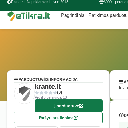
Patikimi. Nepriklausomi. Nuo 2018.
6000+ parduot
Pagrindinis
Patikimos parduot
PARDUOTUVĖS INFORMACIJA
A
krante.lt
kran
(0)
Profilio peržiūros: 13
Į parduotuvę
D
Rašyti atsiliepimą