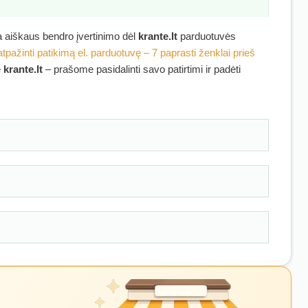
ra aiškaus bendro įvertinimo dėl
krante.lt
parduotuvės
atpažinti patikimą el. parduotuvę – 7 paprasti ženklai prieš
ę
krante.lt
– prašome pasidalinti savo patirtimi ir padėti