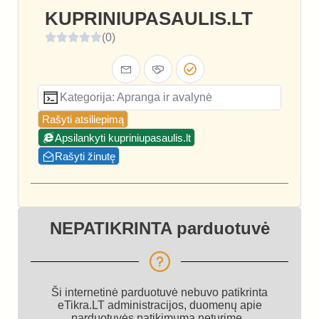
KUPRINIUPASAULIS.LT
(0)
Kategorija: Apranga ir avalynė
Rašyti atsiliepimą
Apsilankyti kupriniupasaulis.lt
Rašyti žinutę
NEPATIKRINTA parduotuvė
Ši internetinė parduotuvė nebuvo patikrinta
eTikra.LT administracijos, duomenų apie
parduotuvės patikimumą neturime.