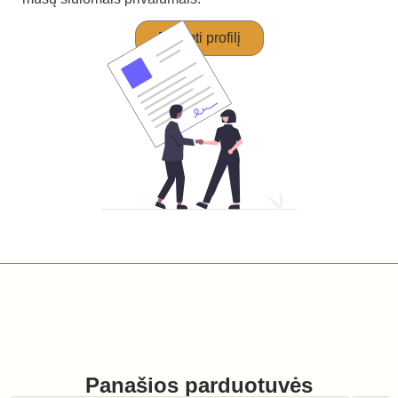
Perimti profilį
Panašios parduotuvės