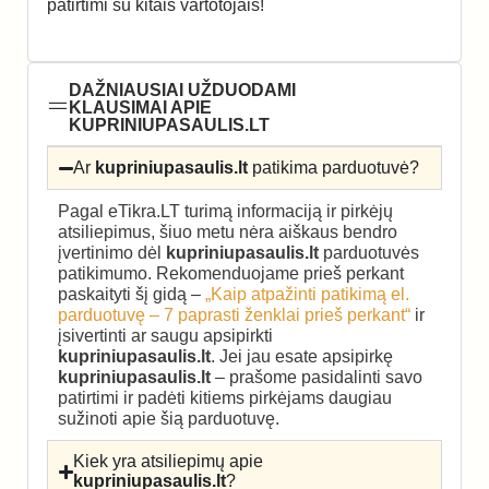
patirtimi su kitais vartotojais!
DAŽNIAUSIAI UŽDUODAMI
KLAUSIMAI APIE
KUPRINIUPASAULIS.LT
Ar
kupriniupasaulis.lt
patikima parduotuvė?
Pagal eTikra.LT turimą informaciją ir pirkėjų
atsiliepimus, šiuo metu nėra aiškaus bendro
įvertinimo dėl
kupriniupasaulis.lt
parduotuvės
patikimumo. Rekomenduojame prieš perkant
paskaityti šį gidą –
„Kaip atpažinti patikimą el.
parduotuvę – 7 paprasti ženklai prieš perkant“
ir
įsivertinti ar saugu apsipirkti
kupriniupasaulis.lt
. Jei jau esate apsipirkę
kupriniupasaulis.lt
– prašome pasidalinti savo
patirtimi ir padėti kitiems pirkėjams daugiau
sužinoti apie šią parduotuvę.
Kiek yra atsiliepimų apie
kupriniupasaulis.lt
?