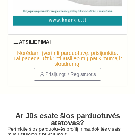
ATSILIEPIMAI
Norėdami įvertinti parduotuvę, prisijunkite.
Tai padeda užtikrinti atsiliepimų patikimumą ir
skaidrumą.
Prisijungti / Registruotis
Ar Jūs esate šios parduotuvės
atstovas?
Perimkite šios parduotuvės profilį ir naudokitės visais
mūsų siūlomais privalumais.