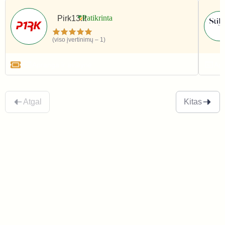
Pirk13.lt
(viso įvertinimų – 1)
Apranga ir avalynė
Apr
Atgal
Kitas