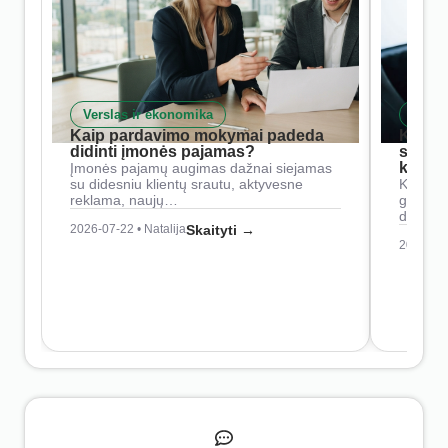
Verslas ir ekonomika
Skait
Kaip pardavimo mokymai padeda
Kaip 
didinti įmonės pajamas?
siste
konkur
Įmonės pajamų augimas dažnai siejamas
su didesniu klientų srautu, aktyvesne
Konkure
reklama, naujų…
geresnė
didesn
2026-07-22 • Natalija
Skaityti →
2026-07-