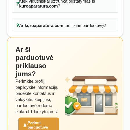
Kiek vidutiniškai užtrunka pristatymas iš
kuroaparatura.com
?
Ar
kuroaparatura.com
turi fizinę parduotuvę?
Ar ši
parduotuvė
priklauso
jums?
Perimkite profilį,
papildykite informaciją,
pridėkite kontaktus ir
valdykite, kaip jūsų
parduotuvė rodoma
eTikra.LT lankytojams.
Perimti
parduotuvę