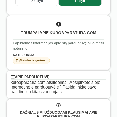
Skaityti
Rašyti
TRUMPAI APIE KUROAPARATURA.COM
Papildomos informacijos apie šią parduotuvę šiuo metu
neturime.
KATEGORIJA
Maistas ir gėrimai
APIE PARDUOTUVĘ
kuroaparatura.com atsiliepimai. Apsipirkote šioje
internetinėje parduotuvėje? Pasidalinkite savo
patirtimi su kitais vartotojais!
DAŽNIAUSIAI UŽDUODAMI KLAUSIMAI APIE
KUROAPARATURA.COM