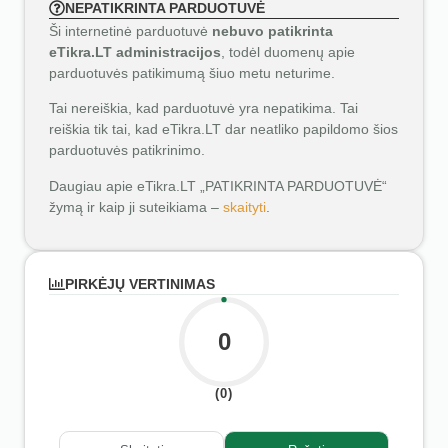
NEPATIKRINTA PARDUOTUVĖ
Ši internetinė parduotuvė
nebuvo patikrinta
eTikra.LT administracijos
, todėl duomenų apie
parduotuvės patikimumą šiuo metu neturime.
Tai nereiškia, kad parduotuvė yra nepatikima. Tai
reiškia tik tai, kad eTikra.LT dar neatliko papildomo šios
parduotuvės patikrinimo.
Daugiau apie eTikra.LT „PATIKRINTA PARDUOTUVĖ“
žymą ir kaip ji suteikiama –
skaityti
.
PIRKĖJŲ VERTINIMAS
0
(0)