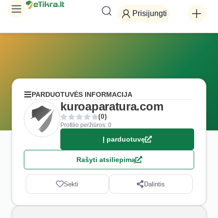
Prisijungti
PARDUOTUVĖS INFORMACIJA
kuroaparatura.com
(0)
Profilio peržiūros: 0
Į parduotuvę
Rašyti atsiliepimą
Sekti
Dalintis