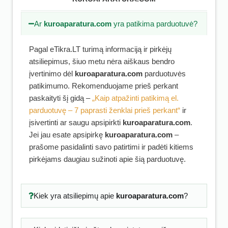
Ar
kuroaparatura.com
yra patikima parduotuvė?
Pagal eTikra.LT turimą informaciją ir pirkėjų
atsiliepimus, šiuo metu nėra aiškaus bendro
įvertinimo dėl
kuroaparatura.com
parduotuvės
patikimumo. Rekomenduojame prieš perkant
paskaityti šį gidą –
„Kaip atpažinti patikimą el.
parduotuvę – 7 paprasti ženklai prieš perkant“
ir
įsivertinti ar saugu apsipirkti
kuroaparatura.com
.
Jei jau esate apsipirkę
kuroaparatura.com
–
prašome pasidalinti savo patirtimi ir padėti kitiems
pirkėjams daugiau sužinoti apie šią parduotuvę.
Kiek yra atsiliepimų apie
kuroaparatura.com
?