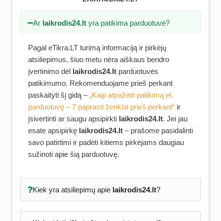
Ar
laikrodis24.lt
yra patikima parduotuvė?
Pagal eTikra.LT turimą informaciją ir pirkėjų
atsiliepimus, šiuo metu nėra aiškaus bendro
įvertinimo dėl
laikrodis24.lt
parduotuvės
patikimumo. Rekomenduojame prieš perkant
paskaityti šį gidą –
„Kaip atpažinti patikimą el.
parduotuvę – 7 paprasti ženklai prieš perkant“
ir
įsivertinti ar saugu apsipirkti
laikrodis24.lt
. Jei jau
esate apsipirkę
laikrodis24.lt
– prašome pasidalinti
savo patirtimi ir padėti kitiems pirkėjams daugiau
sužinoti apie šią parduotuvę.
Kiek yra atsiliepimų apie
laikrodis24.lt
?