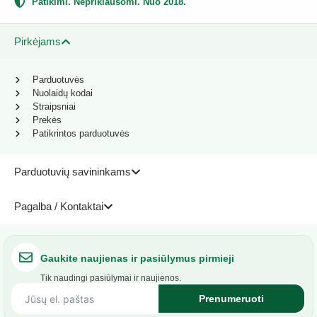
Patikimi. Nepriklausomi. Nuo 2018.
Pirkėjams
Parduotuvės
Nuolaidų kodai
Straipsniai
Prekės
Patikrintos parduotuvės
Parduotuvių savininkams
Pagalba / Kontaktai
Gaukite naujienas ir pasiūlymus pirmieji
Tik naudingi pasiūlymai ir naujienos.
Prenumeruoti