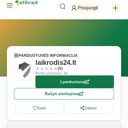
Prisijungti
PARDUOTUVĖS INFORMACIJA
laikrodis24.lt
(0)
Profilio peržiūros: 36
Į parduotuvę
Rašyti atsiliepimą
Sekti
Dalintis