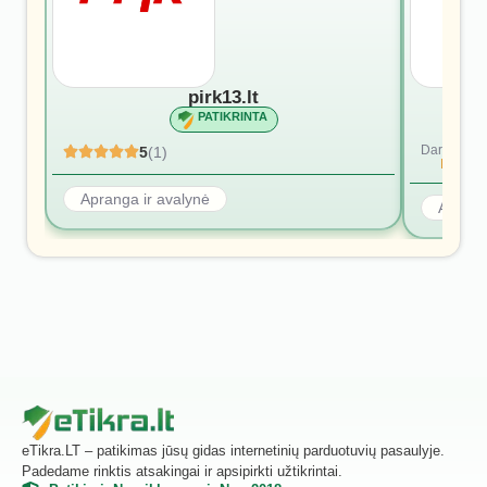
pirk13.lt
PATIKRINTA
Dar nėra at
5
(1)
Rašyti p
Apranga ir avalynė
Aprang
eTikra.LT – patikimas jūsų gidas internetinių parduotuvių pasaulyje.
Padedame rinktis atsakingai ir apsipirkti užtikrintai.