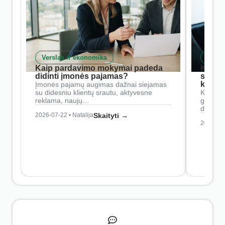
Verslas ir ekonomika
Skait
Kaip pardavimo mokymai padeda
Kaip 
didinti įmonės pajamas?
siste
konkur
Įmonės pajamų augimas dažnai siejamas
su didesniu klientų srautu, aktyvesne
Konkure
reklama, naujų…
geresnė
didesn
2026-07-22 • Natalija
Skaityti →
2026-07-