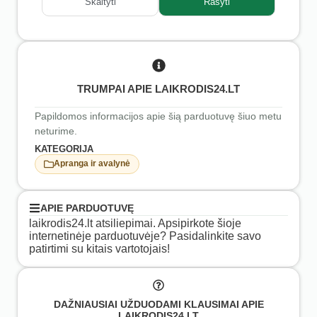
Skaityti
Rašyti
TRUMPAI APIE LAIKRODIS24.LT
Papildomos informacijos apie šią parduotuvę šiuo metu
neturime.
KATEGORIJA
Apranga ir avalynė
APIE PARDUOTUVĘ
laikrodis24.lt atsiliepimai. Apsipirkote šioje
internetinėje parduotuvėje? Pasidalinkite savo
patirtimi su kitais vartotojais!
DAŽNIAUSIAI UŽDUODAMI KLAUSIMAI APIE
LAIKRODIS24.LT