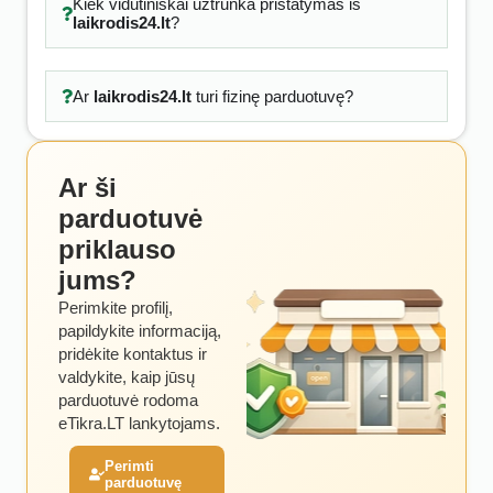
Kiek vidutiniškai užtrunka pristatymas iš
laikrodis24.lt
?
Ar
laikrodis24.lt
turi fizinę parduotuvę?
Ar ši
parduotuvė
priklauso
jums?
Perimkite profilį,
papildykite informaciją,
pridėkite kontaktus ir
valdykite, kaip jūsų
parduotuvė rodoma
eTikra.LT lankytojams.
Perimti
parduotuvę