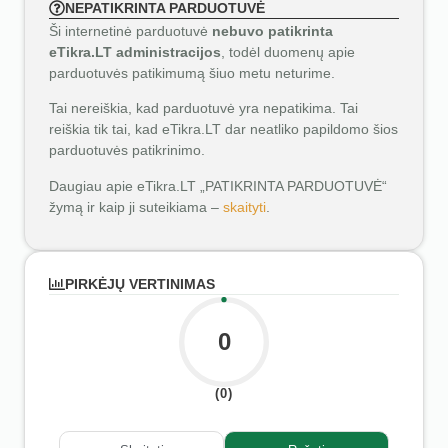
NEPATIKRINTA PARDUOTUVĖ
Ši internetinė parduotuvė
nebuvo patikrinta
eTikra.LT administracijos
, todėl duomenų apie
parduotuvės patikimumą šiuo metu neturime.
Tai nereiškia, kad parduotuvė yra nepatikima. Tai
reiškia tik tai, kad eTikra.LT dar neatliko papildomo šios
parduotuvės patikrinimo.
Daugiau apie eTikra.LT „PATIKRINTA PARDUOTUVĖ“
žymą ir kaip ji suteikiama –
skaityti
.
PIRKĖJŲ VERTINIMAS
0
(0)