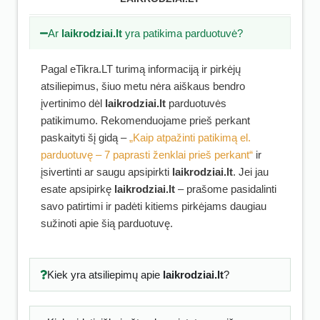
Ar
laikrodziai.lt
yra patikima parduotuvė?
Pagal eTikra.LT turimą informaciją ir pirkėjų
atsiliepimus, šiuo metu nėra aiškaus bendro
įvertinimo dėl
laikrodziai.lt
parduotuvės
patikimumo. Rekomenduojame prieš perkant
paskaityti šį gidą –
„Kaip atpažinti patikimą el.
parduotuvę – 7 paprasti ženklai prieš perkant“
ir
įsivertinti ar saugu apsipirkti
laikrodziai.lt
. Jei jau
esate apsipirkę
laikrodziai.lt
– prašome pasidalinti
savo patirtimi ir padėti kitiems pirkėjams daugiau
sužinoti apie šią parduotuvę.
Kiek yra atsiliepimų apie
laikrodziai.lt
?