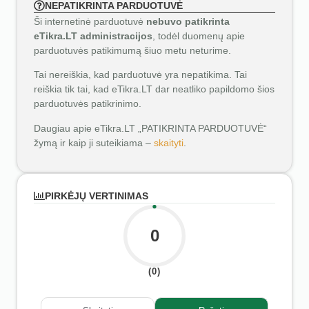
NEPATIKRINTA PARDUOTUVĖ
Ši internetinė parduotuvė
nebuvo patikrinta
eTikra.LT administracijos
, todėl duomenų apie
parduotuvės patikimumą šiuo metu neturime.
Tai nereiškia, kad parduotuvė yra nepatikima. Tai
reiškia tik tai, kad eTikra.LT dar neatliko papildomo šios
parduotuvės patikrinimo.
Daugiau apie eTikra.LT „PATIKRINTA PARDUOTUVĖ“
žymą ir kaip ji suteikiama –
skaityti
.
PIRKĖJŲ VERTINIMAS
0
(0)