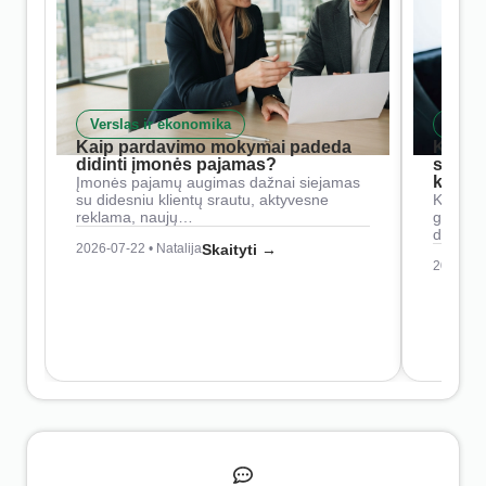
Verslas ir ekonomika
Skait
Kaip pardavimo mokymai padeda
Kaip 
didinti įmonės pajamas?
siste
konkur
Įmonės pajamų augimas dažnai siejamas
su didesniu klientų srautu, aktyvesne
Konkure
reklama, naujų…
geresnė
didesn
2026-07-22 • Natalija
Skaityti →
2026-07-