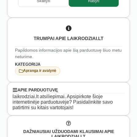
Skaityti
Rašyti
TRUMPAI APIE LAIKRODZIAI.LT
Papildomos informacijos apie šią parduotuvę šiuo metu
neturime.
KATEGORIJA
Apranga ir avalynė
APIE PARDUOTUVĘ
laikrodziai.lt atsiliepimai. Apsipirkote šioje
internetinėje parduotuvėje? Pasidalinkite savo
patirtimi su kitais vartotojais!
DAŽNIAUSIAI UŽDUODAMI KLAUSIMAI APIE
LAIKRODZIAI.LT