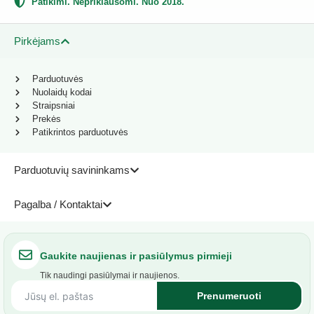
Patikimi. Nepriklausomi. Nuo 2018.
Pirkėjams
Parduotuvės
Nuolaidų kodai
Straipsniai
Prekės
Patikrintos parduotuvės
Parduotuvių savininkams
Pagalba / Kontaktai
Gaukite naujienas ir pasiūlymus pirmieji
Tik naudingi pasiūlymai ir naujienos.
Prenumeruoti