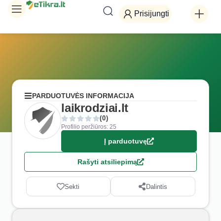
Prisijungti
PARDUOTUVĖS INFORMACIJA
laikrodziai.lt
(0)
Profilio peržiūros: 25
Į parduotuvę
Rašyti atsiliepimą
Sekti
Dalintis