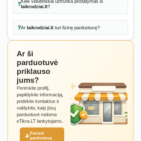
Kiek vidutiniškai užtrunka pristatymas iš
laikrodziai.lt
?
Ar
laikrodziai.lt
turi fizinę parduotuvę?
Ar ši
parduotuvė
priklauso
jums?
Perimkite profilį,
papildykite informaciją,
pridėkite kontaktus ir
valdykite, kaip jūsų
parduotuvė rodoma
eTikra.LT lankytojams.
Perimti
parduotuvę