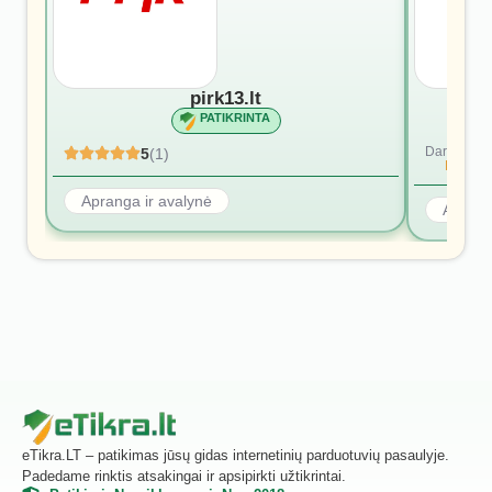
pirk13.lt
PATIKRINTA
Dar nėra at
5
(1)
Rašyti p
Apranga ir avalynė
Aprang
eTikra.LT – patikimas jūsų gidas internetinių parduotuvių pasaulyje.
Padedame rinktis atsakingai ir apsipirkti užtikrintai.