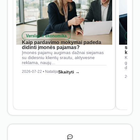
Verslas ir ekonomika
Skait
Kaip pardavimo mokymai padeda
Kaip 
didinti įmonės pajamas?
siste
konkur
Įmonės pajamų augimas dažnai siejamas
su didesniu klientų srautu, aktyvesne
Konkure
reklama, naujų…
geresnė
didesn
2026-07-22 • Natalija
Skaityti →
2026-07-