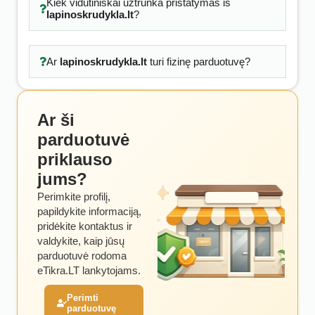
Kiek vidutiniškai užtrunka pristatymas iš
lapinoskrudykla.lt
?
Ar
lapinoskrudykla.lt
turi fizinę parduotuvę?
Ar ši
parduotuvė
priklauso
jums?
Perimkite profilį,
papildykite informaciją,
pridėkite kontaktus ir
valdykite, kaip jūsų
parduotuvė rodoma
eTikra.LT lankytojams.
Perimti
parduotuvę