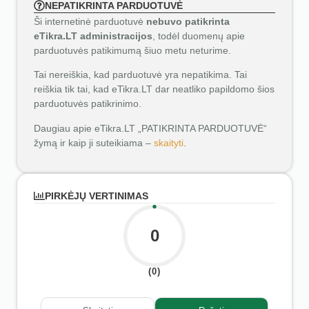
NEPATIKRINTA PARDUOTUVĖ
Ši internetinė parduotuvė
nebuvo patikrinta
eTikra.LT administracijos
, todėl duomenų apie
parduotuvės patikimumą šiuo metu neturime.
Tai nereiškia, kad parduotuvė yra nepatikima. Tai
reiškia tik tai, kad eTikra.LT dar neatliko papildomo šios
parduotuvės patikrinimo.
Daugiau apie eTikra.LT „PATIKRINTA PARDUOTUVĖ“
žymą ir kaip ji suteikiama –
skaityti
.
PIRKĖJŲ VERTINIMAS
0
(0)