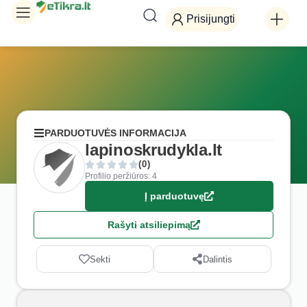
Prisijungti
PARDUOTUVĖS INFORMACIJA
lapinoskrudykla.lt
(0)
Profilio peržiūros: 4
Į parduotuvę
Rašyti atsiliepimą
Sekti
Dalintis