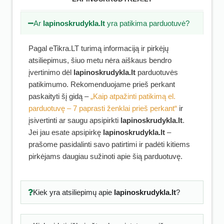
Ar
lapinoskrudykla.lt
yra patikima parduotuvė?
Pagal eTikra.LT turimą informaciją ir pirkėjų
atsiliepimus, šiuo metu nėra aiškaus bendro
įvertinimo dėl
lapinoskrudykla.lt
parduotuvės
patikimumo. Rekomenduojame prieš perkant
paskaityti šį gidą –
„Kaip atpažinti patikimą el.
parduotuvę – 7 paprasti ženklai prieš perkant“
ir
įsivertinti ar saugu apsipirkti
lapinoskrudykla.lt
.
Jei jau esate apsipirkę
lapinoskrudykla.lt
–
prašome pasidalinti savo patirtimi ir padėti kitiems
pirkėjams daugiau sužinoti apie šią parduotuvę.
Kiek yra atsiliepimų apie
lapinoskrudykla.lt
?