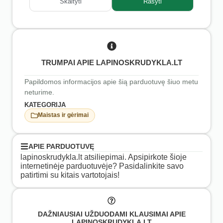
Skaityti
Rašyti
TRUMPAI APIE LAPINOSKRUDYKLA.LT
Papildomos informacijos apie šią parduotuvę šiuo metu
neturime.
KATEGORIJA
Maistas ir gėrimai
APIE PARDUOTUVĘ
lapinoskrudykla.lt atsiliepimai. Apsipirkote šioje
internetinėje parduotuvėje? Pasidalinkite savo
patirtimi su kitais vartotojais!
DAŽNIAUSIAI UŽDUODAMI KLAUSIMAI APIE
LAPINOSKRUDYKLA.LT