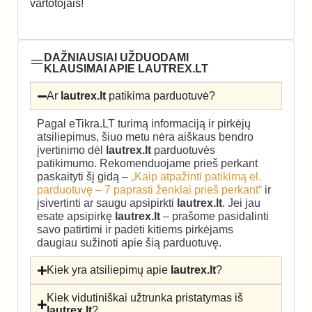
vartotojais!
DAŽNIAUSIAI UŽDUODAMI
KLAUSIMAI APIE LAUTREX.LT
Ar
lautrex.lt
patikima parduotuvė?
Pagal eTikra.LT turimą informaciją ir pirkėjų
atsiliepimus, šiuo metu nėra aiškaus bendro
įvertinimo dėl
lautrex.lt
parduotuvės
patikimumo. Rekomenduojame prieš perkant
paskaityti šį gidą –
„Kaip atpažinti patikimą el.
parduotuvę – 7 paprasti ženklai prieš perkant“
ir
įsivertinti ar saugu apsipirkti
lautrex.lt
. Jei jau
esate apsipirkę
lautrex.lt
– prašome pasidalinti
savo patirtimi ir padėti kitiems pirkėjams
daugiau sužinoti apie šią parduotuvę.
Kiek yra atsiliepimų apie
lautrex.lt
?
Kiek vidutiniškai užtrunka pristatymas iš
lautrex.lt
?