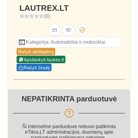
LAUTREX.LT
(0)
Kategorija: Automobiliai ir motociklai
Rašyti atsiliepimą
Apsilankyti lautrex.lt
Rašyti žinutę
NEPATIKRINTA parduotuvė
Ši internetinė parduotuvė nebuvo patikrinta
eTikra.LT administracijos, duomenų apie
parduotuvės patikimumą neturime.