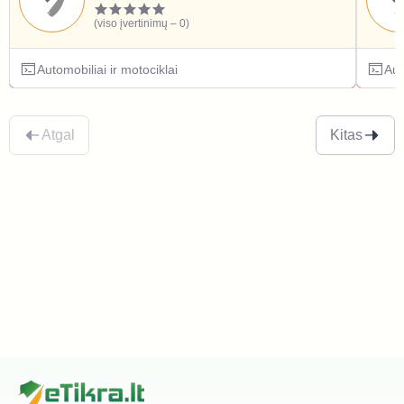
(viso įvertinimų – 0)
Automobiliai ir motociklai
Aut
Atgal
Kitas