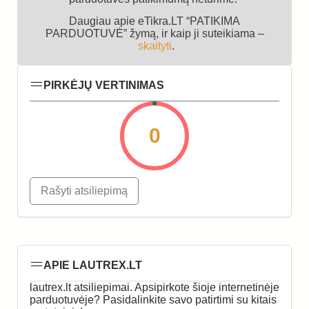
Daugiau apie eTikra.LT “PATIKIMA
PARDUOTUVĖ” žymą, ir kaip ji suteikiama –
skaityti
.
PIRKĖJŲ VERTINIMAS
0
Rašyti atsiliepimą
APIE LAUTREX.LT
lautrex.lt atsiliepimai. Apsipirkote šioje internetinėje
parduotuvėje? Pasidalinkite savo patirtimi su kitais