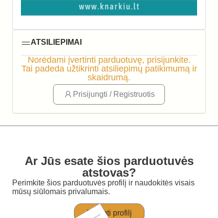
ATSILIEPIMAI
Norėdami įvertinti parduotuvę, prisijunkite.
Tai padeda užtikrinti atsiliepimų patikimumą ir
skaidrumą.
Prisijungti / Registruotis
Ar Jūs esate šios parduotuvės
atstovas?
Perimkite šios parduotuvės profilį ir naudokitės visais
mūsų siūlomais privalumais.
Perimti profilį