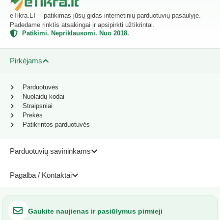
eTikra.LT – patikimas jūsų gidas internetinių parduotuvių pasaulyje.
Padedame rinktis atsakingai ir apsipirkti užtikrintai.
Patikimi. Nepriklausomi. Nuo 2018.
Pirkėjams
Parduotuvės
Nuolaidų kodai
Straipsniai
Prekės
Patikrintos parduotuvės
Parduotuvių savininkams
Pagalba / Kontaktai
Gaukite naujienas ir pasiūlymus pirmieji