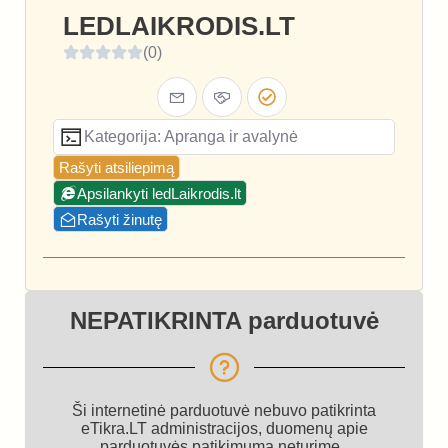
LEDLAIKRODIS.LT
(0)
Kategorija: Apranga ir avalynė
Rašyti atsiliepimą
Apsilankyti ledLaikrodis.lt
Rašyti žinutę
NEPATIKRINTA parduotuvė
Ši internetinė parduotuvė nebuvo patikrinta
eTikra.LT administracijos, duomenų apie
parduotuvės patikimumą neturime.