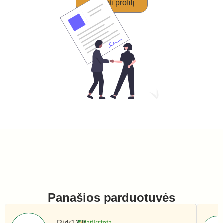
Perimti profilį
Panašios parduotuvės
Pirk13.lt