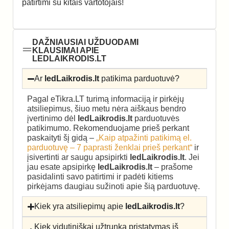
patirtimi su kitais vartotojais!
DAŽNIAUSIAI UŽDUODAMI
KLAUSIMAI APIE
LEDLAIKRODIS.LT
Ar
ledLaikrodis.lt
patikima parduotuvė?
Pagal eTikra.LT turimą informaciją ir pirkėjų
atsiliepimus, šiuo metu nėra aiškaus bendro
įvertinimo dėl
ledLaikrodis.lt
parduotuvės
patikimumo. Rekomenduojame prieš perkant
paskaityti šį gidą –
„Kaip atpažinti patikimą el.
parduotuvę – 7 paprasti ženklai prieš perkant“
ir
įsivertinti ar saugu apsipirkti
ledLaikrodis.lt
. Jei
jau esate apsipirkę
ledLaikrodis.lt
– prašome
pasidalinti savo patirtimi ir padėti kitiems
pirkėjams daugiau sužinoti apie šią parduotuvę.
Kiek yra atsiliepimų apie
ledLaikrodis.lt
?
Kiek vidutiniškai užtrunka pristatymas iš