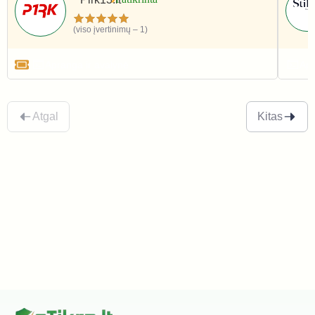
(viso įvertinimų – 1)
Apranga ir avalynė
Apr
Atgal
Kitas