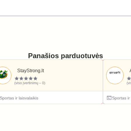
Panašios parduotuvės
StayStrong.lt
(viso įvertinimų – 0)
(v
Sportas ir laisvalaikis
Sportas ir 