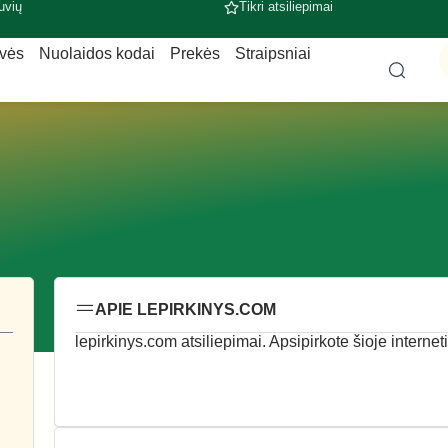
uvių
Tikri atsiliepimai
uvės
Nuolaidos kodai
Prekės
Straipsniai
APIE LEPIRKINYS.COM
lepirkinys.com atsiliepimai. Apsipirkote šioje internet