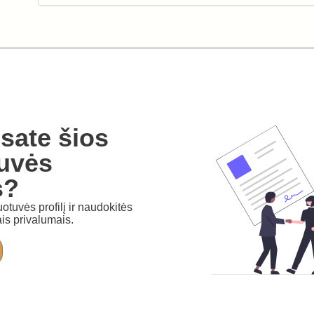
sate šios
uvės
s?
otuvės profilį ir naudokitės
is privalumais.