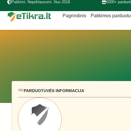
Patikimi. Nepriklausomi. Nuo 2018.
6000+ parduot
Pagrindinis
Patikimos parduot
PARDUOTUVĖS INFORMACIJA