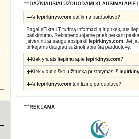
DAŽNIAUSIAI UŽDUODAMI KLAUSIMAI APIE 
Ar
lepirkinys.com
patikima parduotuvė?
Pagal eTikra.LT turimą informaciją ir pirkėjų atsili
patikimumo. Rekomenduojame prieš perkant paskait
įsivertinti ar saugu apsipirkti
lepirkinys.com
. Jei j
pirkėjams daugiau sužinoti apie šią parduotuvę.
Kiek yra atsiliepimų apie
lepirkinys.com
?
Kiek vidutiniškai užtrunka pristatymas iš
lepirki
Ar
lepirkinys.com
turi fizinę parduotuvę?
REKLAMA