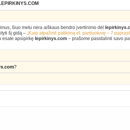
LEPIRKINYS.COM
epimus, šiuo metu nėra aiškaus bendro įvertinimo dėl
lepirkinys
yti šį gidą –
„Kaip atpažinti patikimą el. parduotuvę – 7 paprast
au esate apsipirkę
lepirkinys.com
– prašome pasidalinti savo pati
nys.com
?