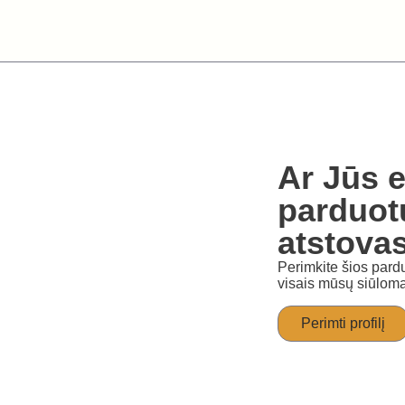
Ar Jūs e
parduot
atstova
Perimkite šios pardu
visais mūsų siūloma
Perimti profilį