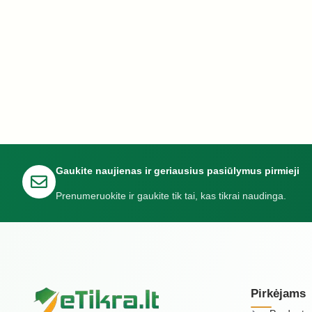
Gaukite naujienas ir geriausius pasiūlymus pirmieji
Prenumeruokite ir gaukite tik tai, kas tikrai naudinga.
Pirkėjams