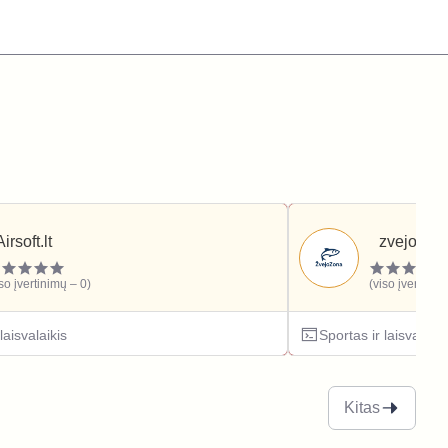
Airsoft.lt
zvejozona
iso įvertinimų – 0)
(viso įvertinim
laisvalaikis
Sportas ir laisvalaiki
Kitas