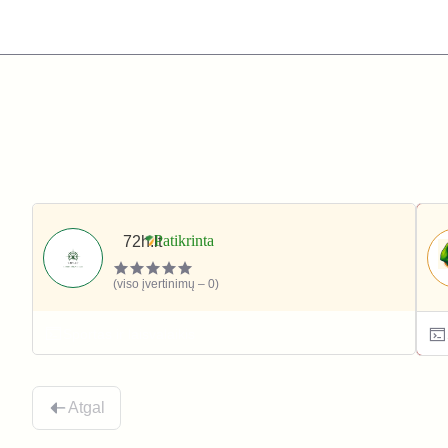
72h.lt
(viso įvertinimų – 0)
Sportas ir laisvalaikis
Atgal