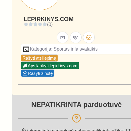
LEPIRKINYS.COM
(0)
Kategorija: Sportas ir laisvalaikis
Rašyti atsiliepimą
Apsilankyti lepirkinys.com
Rašyti žinutę
NEPATIKRINTA parduotuvė
Ši internetinė parduotuvė nebuvo patikrinta eTikra.LT