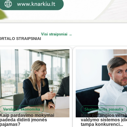
Visi straipsniai →
ORTALO STRAIPSNIAI
Verslas ir ekonomika
Skaitmeninis pasaulis
Kaip pardavimo mokymai
Kaip pažangios versl
padeda didinti įmonės
valdymo sistemos įd
pajamas?
tampa konkurenci...