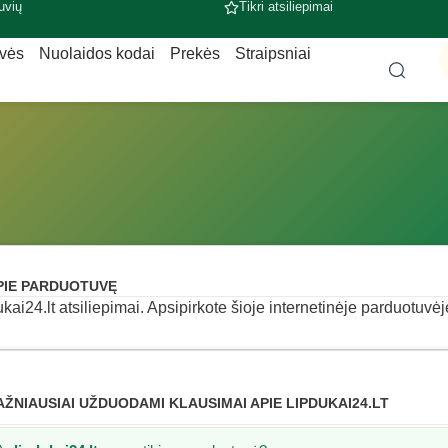
uvių
Tikri atsiliepimai
uvės
Nuolaidos kodai
Prekės
Straipsniai
PIE PARDUOTUVĘ
ukai24.lt atsiliepimai. Apsipirkote šioje internetinėje parduotuvėje
AŽNIAUSIAI UŽDUODAMI KLAUSIMAI APIE LIPDUKAI24.LT