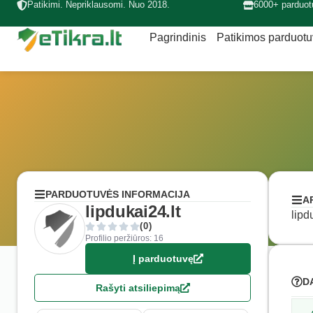
Patikimi. Nepriklausomi. Nuo 2018.
6000+ parduot
Pagrindinis
Patikimos parduot
PARDUOTUVĖS INFORMACIJA
A
lipdukai24.lt
lipd
(0)
Profilio peržiūros: 16
Į parduotuvę
D
Rašyti atsiliepimą