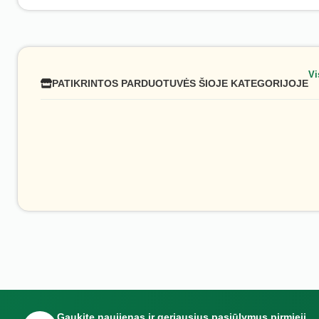
Vi
PATIKRINTOS PARDUOTUVĖS ŠIOJE KATEGORIJOJE
Gaukite naujienas ir geriausius pasiūlymus pirmieji