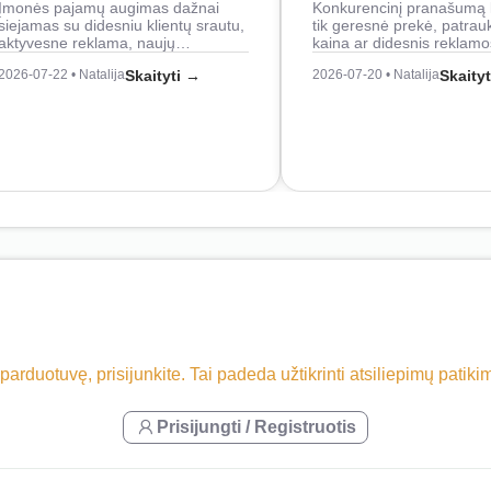
Įmonės pajamų augimas dažnai
Konkurencinį pranašumą 
siejamas su didesniu klientų srautu,
tik geresnė prekė, patrau
aktyvesne reklama, naujų…
kaina ar didesnis reklam
2026-07-22 • Natalija
Skaityti →
2026-07-20 • Natalija
Skaity
 parduotuvę, prisijunkite. Tai padeda užtikrinti atsiliepimų patik
Prisijungti / Registruotis