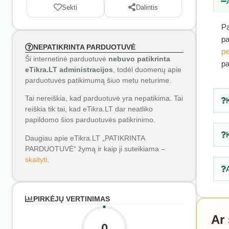
Sekti
Dalintis
Pa
pa
NEPATIKRINTA PARDUOTUVĖ
pe
Ši internetinė parduotuvė
nebuvo patikrinta
pa
eTikra.LT administracijos
, todėl duomenų apie
parduotuvės patikimumą šiuo metu neturime.
Tai nereiškia, kad parduotuvė yra nepatikima. Tai
reiškia tik tai, kad eTikra.LT dar neatliko
papildomo šios parduotuvės patikrinimo.
Daugiau apie eTikra.LT „PATIKRINTA
PARDUOTUVĖ“ žymą ir kaip ji suteikiama –
skaityti
.
PIRKĖJŲ VERTINIMAS
Ar
0