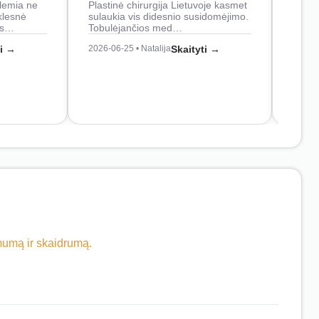
lemia ne
Plastinė chirurgija Lietuvoje kasmet
naudo
klesnė
sulaukia vis didesnio susidomėjimo.
Juos
os…
Tobulėjančios med…
2026-0
ti →
2026-06-25 • Natalija
Skaityti →
imumą ir skaidrumą.