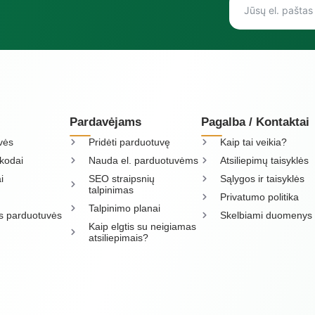
Pardavėjams
Pagalba / Kontaktai
vės
Pridėti parduotuvę
Kaip tai veikia?
kodai
Nauda el. parduotuvėms
Atsiliepimų taisyklės
i
SEO straipsnių
Sąlygos ir taisyklės
talpinimas
Privatumo politika
Talpinimo planai
os parduotuvės
Skelbiami duomenys
Kaip elgtis su neigiamas
atsiliepimais?