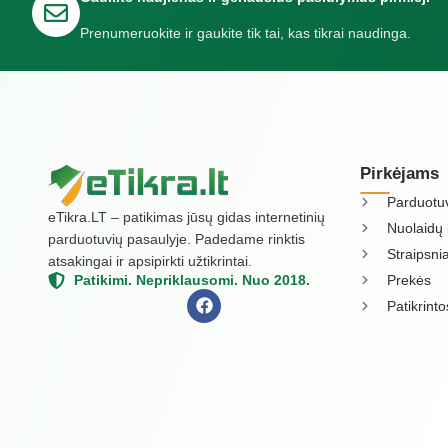
Prenumeruokite ir gaukite tik tai, kas tikrai naudinga.
Pirkėjams
Parduotu
eTikra.LT – patikimas jūsų gidas internetinių
Nuolaidų 
parduotuvių pasaulyje. Padedame rinktis
Straipsnia
atsakingai ir apsipirkti užtikrintai.
Prekės
Patikimi. Nepriklausomi. Nuo 2018.
Patikrint