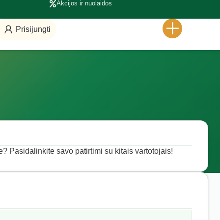
Akcijos ir nuolaidos
Prisijungti
? Pasidalinkite savo patirtimi su kitais vartotojais!