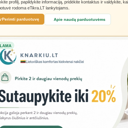
kite profilį, papildykite informaciją, pridėkite kontaktus ir valdykite, ka
otuvė rodoma eTikra.LT lankytojams.
Perimti parduotuvę
Apie naudą parduotuvėms
LAMA