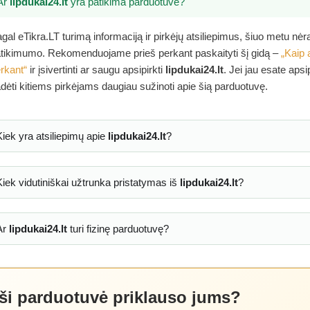
Ar
lipdukai24.lt
yra patikima parduotuvė?
gal eTikra.LT turimą informaciją ir pirkėjų atsiliepimus, šiuo metu nė
tikimumo. Rekomenduojame prieš perkant paskaityti šį gidą –
„Kaip 
rkant“
ir įsivertinti ar saugu apsipirkti
lipdukai24.lt
. Jei jau esate aps
dėti kitiems pirkėjams daugiau sužinoti apie šią parduotuvę.
Kiek yra atsiliepimų apie
lipdukai24.lt
?
Kiek vidutiniškai užtrunka pristatymas iš
lipdukai24.lt
?
Ar
lipdukai24.lt
turi fizinę parduotuvę?
 ši parduotuvė priklauso jums?