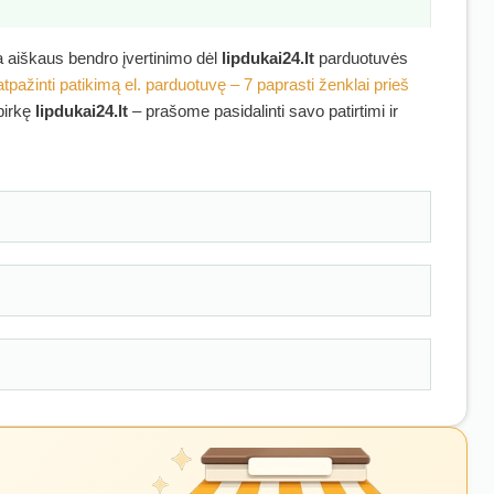
ra aiškaus bendro įvertinimo dėl
lipdukai24.lt
parduotuvės
atpažinti patikimą el. parduotuvę – 7 paprasti ženklai prieš
ipirkę
lipdukai24.lt
– prašome pasidalinti savo patirtimi ir