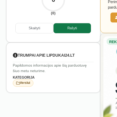
Perim
pardu
(0)
Skaityti
Rašyti
REK
TRUMPAI APIE LIPDUKAI24.LT
Papildomos informacijos apie šią parduotuvę
šiuo metu neturime.
KATEGORIJA
Verslui