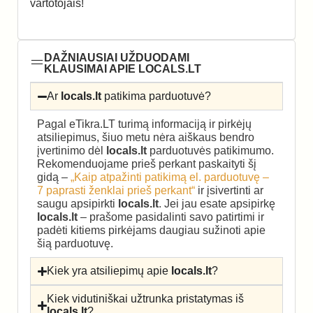
vartotojais!
DAŽNIAUSIAI UŽDUODAMI
KLAUSIMAI APIE LOCALS.LT
Ar
locals.lt
patikima parduotuvė?
Pagal eTikra.LT turimą informaciją ir pirkėjų
atsiliepimus, šiuo metu nėra aiškaus bendro
įvertinimo dėl
locals.lt
parduotuvės patikimumo.
Rekomenduojame prieš perkant paskaityti šį
gidą –
„Kaip atpažinti patikimą el. parduotuvę –
7 paprasti ženklai prieš perkant“
ir įsivertinti ar
saugu apsipirkti
locals.lt
. Jei jau esate apsipirkę
locals.lt
– prašome pasidalinti savo patirtimi ir
padėti kitiems pirkėjams daugiau sužinoti apie
šią parduotuvę.
Kiek yra atsiliepimų apie
locals.lt
?
Kiek vidutiniškai užtrunka pristatymas iš
locals.lt
?