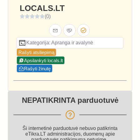
LOCALS.LT
(0)
Kategorija: Apranga ir avalynė
Rašyti atsiliepimą
Apsilankyti locals.lt
Rašyti žinutę
NEPATIKRINTA parduotuvė
Ši internetinė parduotuvė nebuvo patikrinta
eTikra.LT administracijos, duomenų apie
parduotuvės patikimumą neturime.