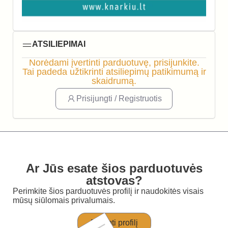
ATSILIEPIMAI
Norėdami įvertinti parduotuvę, prisijunkite.
Tai padeda užtikrinti atsiliepimų patikimumą ir
skaidrumą.
Prisijungti / Registruotis
Ar Jūs esate šios parduotuvės
atstovas?
Perimkite šios parduotuvės profilį ir naudokitės visais
mūsų siūlomais privalumais.
Perimti profilį