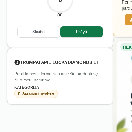
Perim
pardu
(0)
Skaityti
Rašyti
REK
TRUMPAI APIE LUCKYDIAMONDS.LT
Papildomos informacijos apie šią parduotuvę
šiuo metu neturime.
KATEGORIJA
Apranga ir avalynė