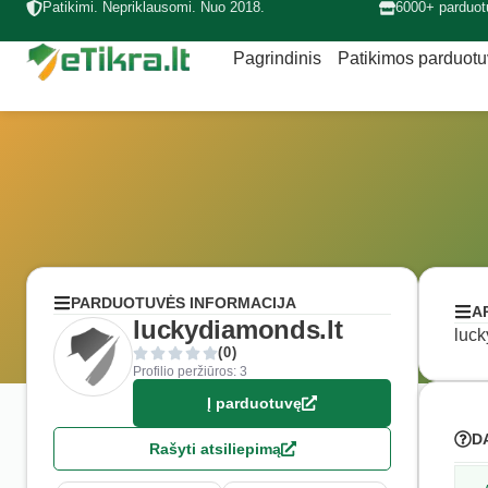
Patikimi. Nepriklausomi. Nuo 2018.
6000+ parduot
Pagrindinis
Patikimos parduot
PARDUOTUVĖS INFORMACIJA
A
luckydiamonds.lt
luck
(0)
Profilio peržiūros: 3
Į parduotuvę
D
Rašyti atsiliepimą