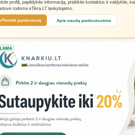
kite profilį, papildykite informaciją, pridėkite kontaktus ir valdykite, ka
otuvė rodoma eTikra.LT lankytojams.
Perimti parduotuvę
Apie naudą parduotuvėms
LAMA