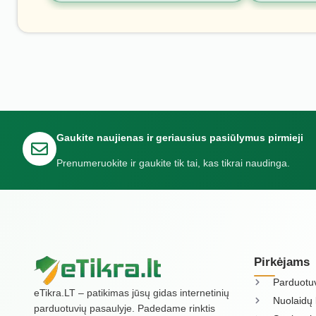
Gaukite naujienas ir geriausius pasiūlymus pirmieji
Prenumeruokite ir gaukite tik tai, kas tikrai naudinga.
Pirkėjams
Parduotu
eTikra.LT – patikimas jūsų gidas internetinių
Nuolaidų 
parduotuvių pasaulyje. Padedame rinktis