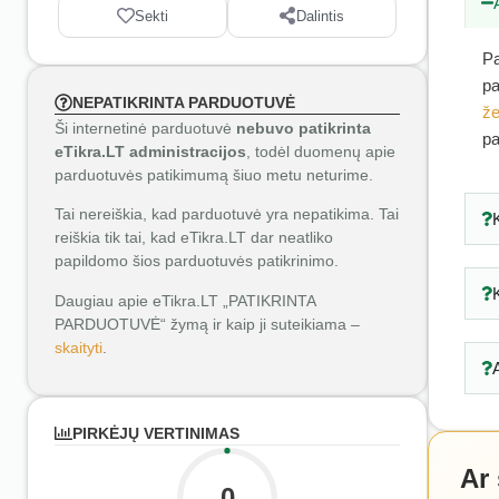
Sekti
Dalintis
Pa
pa
NEPATIKRINTA PARDUOTUVĖ
že
Ši internetinė parduotuvė
nebuvo patikrinta
pa
eTikra.LT administracijos
, todėl duomenų apie
parduotuvės patikimumą šiuo metu neturime.
Tai nereiškia, kad parduotuvė yra nepatikima. Tai
reiškia tik tai, kad eTikra.LT dar neatliko
papildomo šios parduotuvės patikrinimo.
Daugiau apie eTikra.LT „PATIKRINTA
PARDUOTUVĖ“ žymą ir kaip ji suteikiama –
skaityti
.
PIRKĖJŲ VERTINIMAS
Ar
0