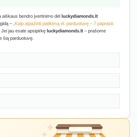
ra aiškaus bendro įvertinimo dėl
luckydiamonds.lt
 gidą –
„Kaip atpažinti patikimą el. parduotuvę – 7 paprasti
. Jei jau esate apsipirkę
luckydiamonds.lt
– prašome
ie šią parduotuvę.