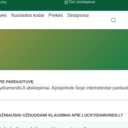
uvių
Tikri atsiliepimai
uvės
Nuolaidos kodai
Prekės
Straipsniai
PIE PARDUOTUVĘ
ydiamonds.lt atsiliepimai. Apsipirkote šioje internetinėje parduot
AŽNIAUSIAI UŽDUODAMI KLAUSIMAI APIE LUCKYDIAMONDS.LT