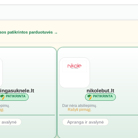
sos patikrintos parduotuvės →
lingasuknele.lt
nikolebut.lt
PATIKRINTA
PATIKRINTA
epimų.
Dar nėra atsiliepimų.
jį.
Rašyti pirmąjį.
r avalynė
Apranga ir avalynė