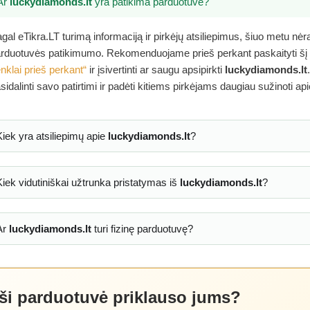
Ar
luckydiamonds.lt
yra patikima parduotuvė?
gal eTikra.LT turimą informaciją ir pirkėjų atsiliepimus, šiuo metu nė
rduotuvės patikimumo. Rekomenduojame prieš perkant paskaityti šį
nklai prieš perkant“
ir įsivertinti ar saugu apsipirkti
luckydiamonds.lt
sidalinti savo patirtimi ir padėti kitiems pirkėjams daugiau sužinoti ap
Kiek yra atsiliepimų apie
luckydiamonds.lt
?
Kiek vidutiniškai užtrunka pristatymas iš
luckydiamonds.lt
?
Ar
luckydiamonds.lt
turi fizinę parduotuvę?
 ši parduotuvė priklauso jums?