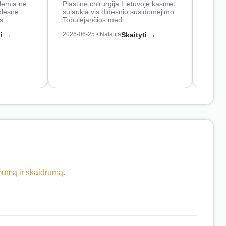
lemia ne
Plastinė chirurgija Lietuvoje kasmet
naudo
klesnė
sulaukia vis didesnio susidomėjimo.
Juos
os…
Tobulėjančios med…
2026-0
ti →
2026-06-25 • Natalija
Skaityti →
imumą ir skaidrumą.