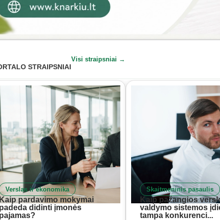
Visi straipsniai →
ORTALO STRAIPSNIAI
Verslas ir ekonomika
Skaitmeninis pasaulis
Kaip pardavimo mokymai
Kaip pažangios versl
padeda didinti įmonės
valdymo sistemos įd
pajamas?
tampa konkurenci...