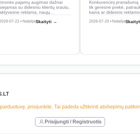
Įmonės pajamų augimas dažnai
Konkurencinį pranašumą 
siejamas su didesniu klientų srautu,
tik geresnė prekė, patrau
aktyvesne reklama, naujų…
kaina ar didesnis reklam
2026-07-22 • Natalija
Skaityti →
2026-07-20 • Natalija
Skaity
S.LT
 parduotuvę, prisijunkite. Tai padeda užtikrinti atsiliepimų patik
Prisijungti / Registruotis