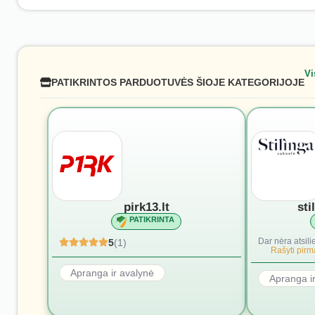
Vi
PATIKRINTOS PARDUOTUVĖS ŠIOJE KATEGORIJOJE
pirk13.lt
sti
PATIKRINTA
Dar nėra atsili
5
(1)
Rašyti pirmą
Apranga ir avalynė
Apranga i