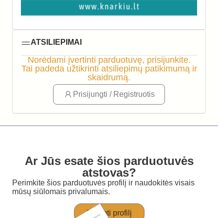
ATSILIEPIMAI
Norėdami įvertinti parduotuvę, prisijunkite.
Tai padeda užtikrinti atsiliepimų patikimumą ir
skaidrumą.
Prisijungti / Registruotis
Ar Jūs esate šios parduotuvės
atstovas?
Perimkite šios parduotuvės profilį ir naudokitės visais
mūsų siūlomais privalumais.
Perimti profilį