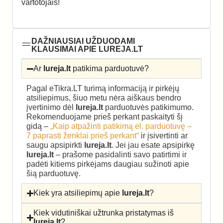
vartotojais!
DAŽNIAUSIAI UŽDUODAMI
KLAUSIMAI APIE LUREJA.LT
Ar
lureja.lt
patikima parduotuvė?
Pagal eTikra.LT turimą informaciją ir pirkėjų
atsiliepimus, šiuo metu nėra aiškaus bendro
įvertinimo dėl
lureja.lt
parduotuvės patikimumo.
Rekomenduojame prieš perkant paskaityti šį
gidą –
„Kaip atpažinti patikimą el. parduotuvę –
7 paprasti ženklai prieš perkant“
ir įsivertinti ar
saugu apsipirkti
lureja.lt
. Jei jau esate apsipirkę
lureja.lt
– prašome pasidalinti savo patirtimi ir
padėti kitiems pirkėjams daugiau sužinoti apie
šią parduotuvę.
Kiek yra atsiliepimų apie
lureja.lt
?
Kiek vidutiniškai užtrunka pristatymas iš
lureja.lt
?