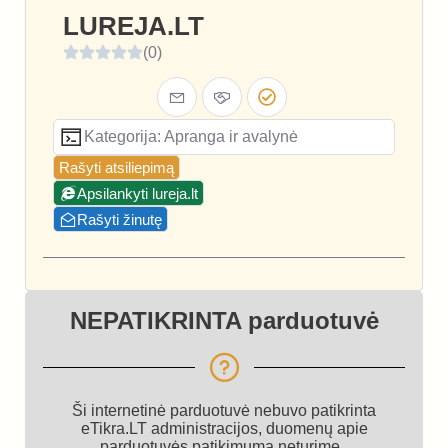
LUREJA.LT
(0)
Kategorija: Apranga ir avalynė
Rašyti atsiliepimą
Apsilankyti lureja.lt
Rašyti žinutę
NEPATIKRINTA parduotuvė
Ši internetinė parduotuvė nebuvo patikrinta
eTikra.LT administracijos, duomenų apie
parduotuvės patikimumą neturime.