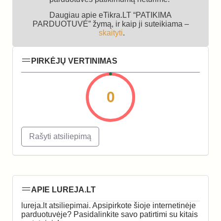
Daugiau apie eTikra.LT “PATIKIMA
PARDUOTUVĖ” žymą, ir kaip ji suteikiama –
skaityti
.
PIRKĖJŲ VERTINIMAS
0
Rašyti atsiliepimą
APIE LUREJA.LT
lureja.lt atsiliepimai. Apsipirkote šioje internetinėje
parduotuvėje? Pasidalinkite savo patirtimi su kitais