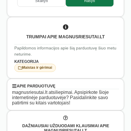
Skaityti
Rašyti
TRUMPAI APIE MAGNUSRIESUTAI.LT
Papildomos informacijos apie šią parduotuvę šiuo metu
neturime.
KATEGORIJA
Maistas ir gėrimai
APIE PARDUOTUVĘ
magnusriesutai.lt atsiliepimai. Apsipirkote šioje
internetinėje parduotuvėje? Pasidalinkite savo
patirtimi su kitais vartotojais!
DAŽNIAUSIAI UŽDUODAMI KLAUSIMAI APIE
MAGNUSRIESUTAI.LT