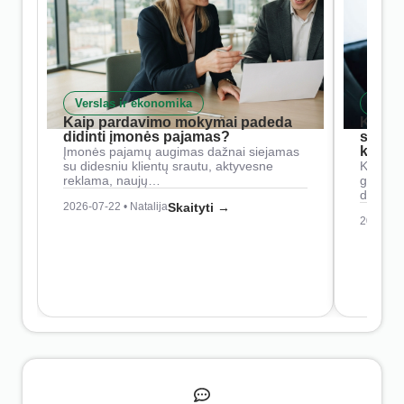
Verslas ir ekonomika
Skait
Kaip pardavimo mokymai padeda
Kaip 
didinti įmonės pajamas?
siste
konkur
Įmonės pajamų augimas dažnai siejamas
su didesniu klientų srautu, aktyvesne
Konkure
reklama, naujų…
geresnė
didesn
2026-07-22 • Natalija
Skaityti →
2026-07-