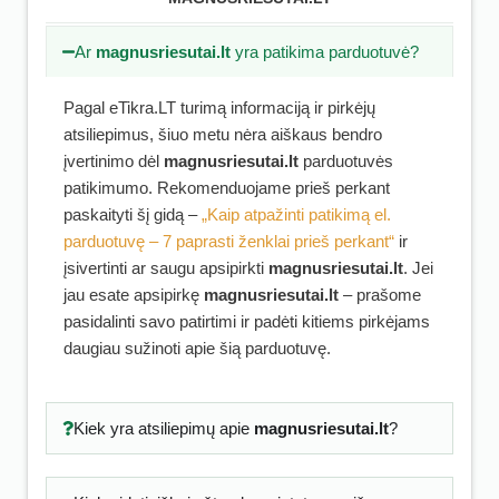
Ar
magnusriesutai.lt
yra patikima parduotuvė?
Pagal eTikra.LT turimą informaciją ir pirkėjų
atsiliepimus, šiuo metu nėra aiškaus bendro
įvertinimo dėl
magnusriesutai.lt
parduotuvės
patikimumo. Rekomenduojame prieš perkant
paskaityti šį gidą –
„Kaip atpažinti patikimą el.
parduotuvę – 7 paprasti ženklai prieš perkant“
ir
įsivertinti ar saugu apsipirkti
magnusriesutai.lt
. Jei
jau esate apsipirkę
magnusriesutai.lt
– prašome
pasidalinti savo patirtimi ir padėti kitiems pirkėjams
daugiau sužinoti apie šią parduotuvę.
Kiek yra atsiliepimų apie
magnusriesutai.lt
?