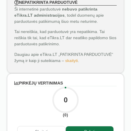
NEPATIKRINTA PARDUOTUVĖ
Ši internetinė parduotuvė
nebuvo patikrinta
eTikra.LT administracijos
, todėl duomenų apie
parduotuvės patikimumą šiuo metu neturime.
Tai nereiškia, kad parduotuvė yra nepatikima. Tai
reiškia tik tai, kad eTikra.LT dar neatliko papildomo šios
parduotuvės patikrinimo.
Daugiau apie eTikra.LT „PATIKRINTA PARDUOTUVĖ“
žymą ir kaip ji suteikiama –
skaityti
.
PIRKĖJŲ VERTINIMAS
0
(0)