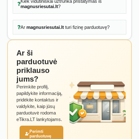
Kiek vidutiniškai užtrunka pristatymas iš
magnusriesutai.lt
?
Ar
magnusriesutai.lt
turi fizinę parduotuvę?
Ar ši
parduotuvė
priklauso
jums?
Perimkite profilį,
papildykite informaciją,
pridėkite kontaktus ir
valdykite, kaip jūsų
parduotuvė rodoma
eTikra.LT lankytojams.
Perimti
parduotuvę