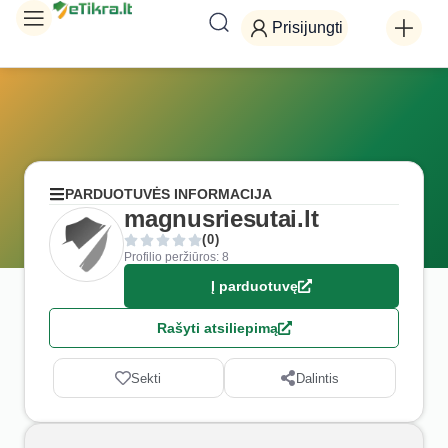
Prisijungti
PARDUOTUVĖS INFORMACIJA
magnusriesutai.lt
(0)
Profilio peržiūros: 8
Į parduotuvę
Rašyti atsiliepimą
Sekti
Dalintis