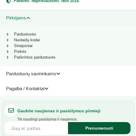
Patikimi. Nepriklausomi. Nuo 2018.
Pirkėjams
Parduotuvės
Nuolaidų kodai
Straipsniai
Prekės
Patikrintos parduotuvės
Parduotuvių savininkams
Pagalba / Kontaktai
Gaukite naujienas ir pasiūlymus pirmieji
Tik naudingi pasiūlymai ir naujienos.
Prenumeruoti