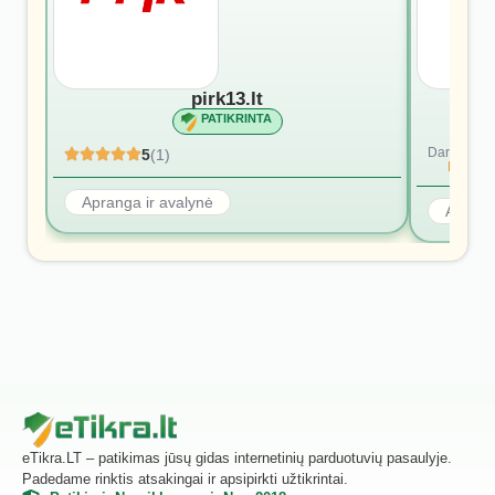
pirk13.lt
PATIKRINTA
Dar nėra at
5
(1)
Rašyti p
Apranga ir avalynė
Aprang
eTikra.LT – patikimas jūsų gidas internetinių parduotuvių pasaulyje.
Padedame rinktis atsakingai ir apsipirkti užtikrintai.