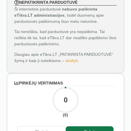
NEPATIKRINTA PARDUOTUVĖ
Ši internetinė parduotuvė
nebuvo patikrinta
eTikra.LT administracijos
, todėl duomenų apie
parduotuvės patikimumą šiuo metu neturime.
Tai nereiškia, kad parduotuvė yra nepatikima. Tai
reiškia tik tai, kad eTikra.LT dar neatliko papildomo šios
parduotuvės patikrinimo.
Daugiau apie eTikra.LT „PATIKRINTA PARDUOTUVĖ“
žymą ir kaip ji suteikiama –
skaityti
.
PIRKĖJŲ VERTINIMAS
0
(0)