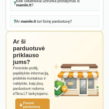
Kiek vidutiniškai užtrunka pristatymas iš
mamile.lt
?
Ar
mamile.lt
turi fizinę parduotuvę?
Ar ši
parduotuvė
priklauso
jums?
Perimkite profilį,
papildykite informaciją,
pridėkite kontaktus ir
valdykite, kaip jūsų
parduotuvė rodoma
eTikra.LT lankytojams.
Perimti
parduotuvę