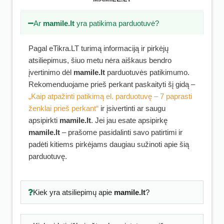
Ar
mamile.lt
yra patikima parduotuvė?
Pagal eTikra.LT turimą informaciją ir pirkėjų
atsiliepimus, šiuo metu nėra aiškaus bendro
įvertinimo dėl
mamile.lt
parduotuvės patikimumo.
Rekomenduojame prieš perkant paskaityti šį gidą –
„Kaip atpažinti patikimą el. parduotuvę – 7 paprasti
ženklai prieš perkant“
ir įsivertinti ar saugu
apsipirkti
mamile.lt
. Jei jau esate apsipirkę
mamile.lt
– prašome pasidalinti savo patirtimi ir
padėti kitiems pirkėjams daugiau sužinoti apie šią
parduotuvę.
Kiek yra atsiliepimų apie
mamile.lt
?