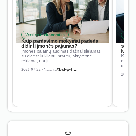
Verslas ir ekonomika
Skait
Kaip pardavimo mokymai padeda
Kaip 
didinti įmonės pajamas?
siste
konkur
Įmonės pajamų augimas dažnai siejamas
su didesniu klientų srautu, aktyvesne
Konkure
reklama, naujų…
geresnė
didesn
2026-07-22 • Natalija
Skaityti →
2026-07-