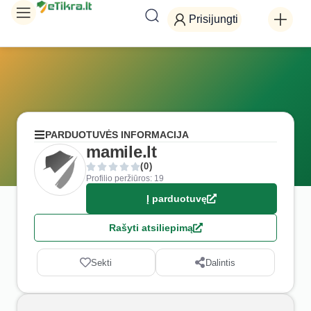
Prisijungti
PARDUOTUVĖS INFORMACIJA
mamile.lt
(0)
Profilio peržiūros: 19
Į parduotuvę
Rašyti atsiliepimą
Sekti
Dalintis