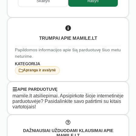
Skaityti
Rašyti
TRUMPAI APIE MAMILE.LT
Papildomos informacijos apie šią parduotuvę šiuo metu
neturime.
KATEGORIJA
Apranga ir avalynė
APIE PARDUOTUVĘ
mamile.lt atsiliepimai. Apsipirkote šioje internetinėje
parduotuvėje? Pasidalinkite savo patirtimi su kitais
vartotojais!
DAŽNIAUSIAI UŽDUODAMI KLAUSIMAI APIE
MAMILE.LT