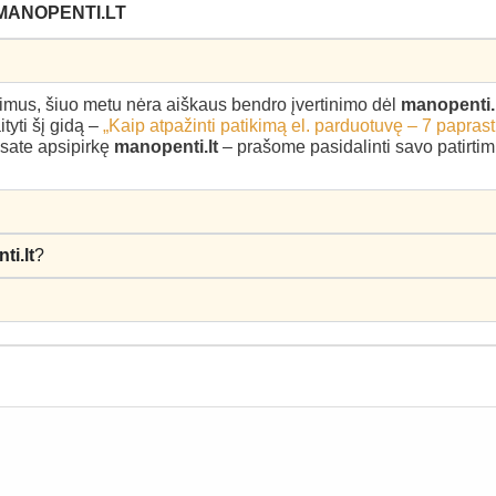
MANOPENTI.LT
epimus, šiuo metu nėra aiškaus bendro įvertinimo dėl
manopenti.
yti šį gidą –
„Kaip atpažinti patikimą el. parduotuvę – 7 paprast
 esate apsipirkę
manopenti.lt
– prašome pasidalinti savo patirtimi
i.lt
?