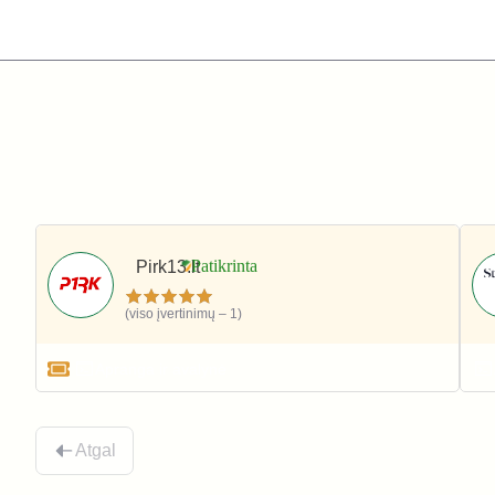
Pirk13.lt
(viso įvertinimų – 1)
Apranga ir avalynė
Atgal