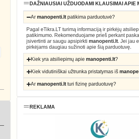
DAŽNIAUSIAI UŽDUODAMI KLAUSIMAI APIE 
Ar
manopenti.lt
patikima parduotuvė?
Pagal eTikra.LT turimą informaciją ir pirkėjų atsili
patikimumo. Rekomenduojame prieš perkant paskait
įsivertinti ar saugu apsipirkti
manopenti.lt
. Jei jau
pirkėjams daugiau sužinoti apie šią parduotuvę.
Kiek yra atsiliepimų apie
manopenti.lt
?
Kiek vidutiniškai užtrunka pristatymas iš
manopent
Ar
manopenti.lt
turi fizinę parduotuvę?
REKLAMA