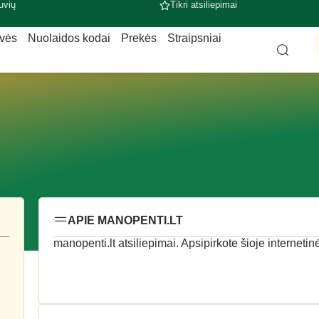
uvių
Tikri atsiliepimai
uvės
Nuolaidos kodai
Prekės
Straipsniai
APIE MANOPENTI.LT
manopenti.lt atsiliepimai. Apsipirkote šioje internetin