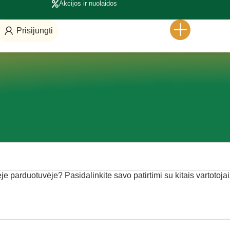
Akcijos ir nuolaidos
Prisijungti
ėje parduotuvėje? Pasidalinkite savo patirtimi su kitais vartotojai