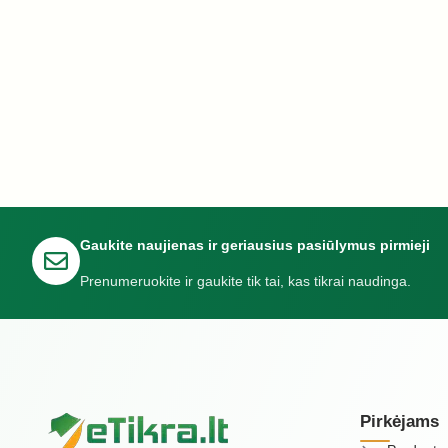
Gaukite naujienas ir geriausius pasiūlymus pirmieji
Prenumeruokite ir gaukite tik tai, kas tikrai naudinga.
Pirkėjams