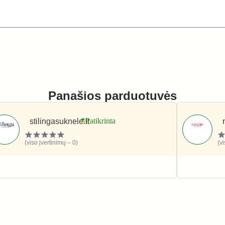
Panašios parduotuvės
stilingasuknele.lt
(viso įvertinimų – 0)
(v
Apranga ir avalynė
Apranga i