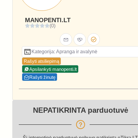
MANOPENTI.LT
(0)
Kategorija: Apranga ir avalynė
Rašyti atsiliepimą
Apsilankyti manopenti.lt
Rašyti žinutę
NEPATIKRINTA parduotuvė
Ši internetinė parduotuvė nebuvo patikrinta eTikra.LT