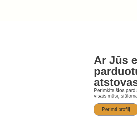
Ar Jūs e
parduot
atstova
Perimkite šios pardu
visais mūsų siūloma
Perimti profilį