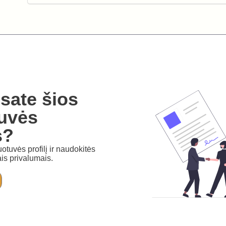
sate šios
uvės
s?
otuvės profilį ir naudokitės
is privalumais.