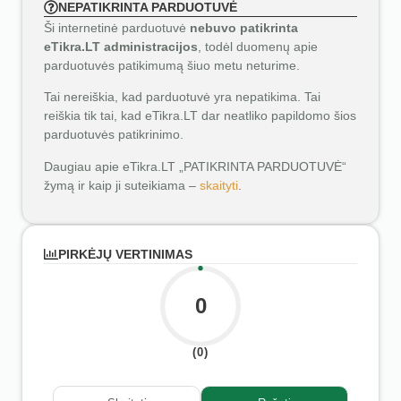
NEPATIKRINTA PARDUOTUVĖ
Ši internetinė parduotuvė
nebuvo patikrinta
eTikra.LT administracijos
, todėl duomenų apie
parduotuvės patikimumą šiuo metu neturime.
Tai nereiškia, kad parduotuvė yra nepatikima. Tai
reiškia tik tai, kad eTikra.LT dar neatliko papildomo šios
parduotuvės patikrinimo.
Daugiau apie eTikra.LT „PATIKRINTA PARDUOTUVĖ“
žymą ir kaip ji suteikiama –
skaityti
.
PIRKĖJŲ VERTINIMAS
0
(0)