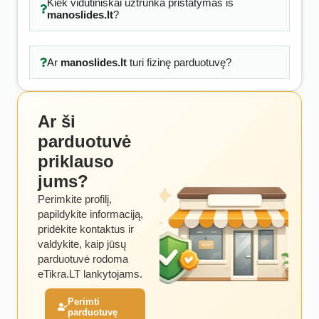
Kiek vidutiniškai užtrunka pristatymas iš
manoslides.lt
?
Ar
manoslides.lt
turi fizinę parduotuvę?
Ar ši
parduotuvė
priklauso
jums?
Perimkite profilį,
papildykite informaciją,
pridėkite kontaktus ir
valdykite, kaip jūsų
parduotuvė rodoma
eTikra.LT lankytojams.
Perimti
parduotuvę