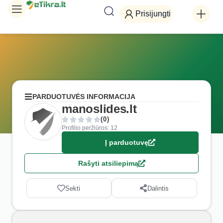
Prisijungti
PARDUOTUVĖS INFORMACIJA
manoslides.lt
(0)
Profilio peržiūros: 12
Į parduotuvę
Rašyti atsiliepimą
Sekti
Dalintis