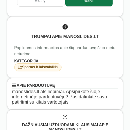
Skaityti
Rašyti
TRUMPAI APIE MANOSLIDES.LT
Papildomos informacijos apie šią parduotuvę šiuo metu
neturime.
KATEGORIJA
Sportas ir laisvalaikis
APIE PARDUOTUVĘ
manoslides.lt atsiliepimai. Apsipirkote šioje
internetinėje parduotuvėje? Pasidalinkite savo
patirtimi su kitais vartotojais!
DAŽNIAUSIAI UŽDUODAMI KLAUSIMAI APIE
MANOSLIDES.LT