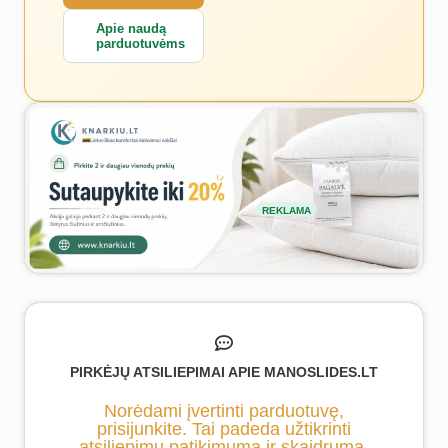
Apie naudą
parduotuvėms
REKLAMA
PIRKĖJŲ ATSILIEPIMAI APIE MANOSLIDES.LT
Norėdami įvertinti parduotuvę,
prisijunkite. Tai padeda užtikrinti
atsiliepimų patikimumą ir skaidrumą.