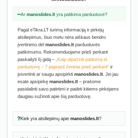
Ar
manoslides.lt
yra patikima parduotuvė?
Pagal eTikra.LT turimą informaciją ir pirkėjų
atsiliepimus, šiuo metu nėra aiškaus bendro
įvertinimo dėl
manoslides.lt
parduotuvės
patikimumo. Rekomenduojame prieš perkant
paskaityti šį gidą –
„Kaip atpažinti patikimą el.
parduotuvę – 7 paprasti ženklai prieš perkant“
ir
įsivertinti ar saugu apsipirkti
manoslides.lt
. Jei jau
esate apsipirkę
manoslides.lt
– prašome
pasidalinti savo patirtimi ir padėti kitiems pirkėjams
daugiau sužinoti apie šią parduotuvę.
Kiek yra atsiliepimų apie
manoslides.lt
?