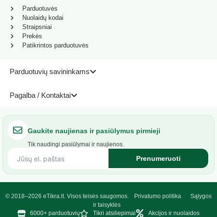
Parduotuvės
Nuolaidų kodai
Straipsniai
Prekės
Patikrintos parduotuvės
Parduotuvių savininkams
Pagalba / Kontaktai
Gaukite naujienas ir pasiūlymus pirmieji
Tik naudingi pasiūlymai ir naujienos.
Prenumeruoti
© 2018–2026 eTikra.lt. Visos teisės saugomos.
Privatumo politika
Sąlygos
ir taisyklės
6000+ parduotuvių
Tikri atsiliepimai
Akcijos ir nuolaidos