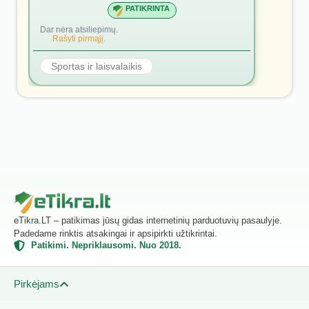
PATIKRINTA
Dar nėra atsiliepimų.
Rašyti pirmąjį.
Sportas ir laisvalaikis
eTikra.LT – patikimas jūsų gidas internetinių parduotuvių pasaulyje.
Padedame rinktis atsakingai ir apsipirkti užtikrintai.
Patikimi. Nepriklausomi. Nuo 2018.
Pirkėjams