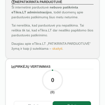
NEPATIKRINTA PARDUOTUVĖ
Ši internetinė parduotuvė
nebuvo patikrinta
eTikra.LT administracijos
, todėl duomenų apie
parduotuvės patikimumą šiuo metu neturime.
Tai nereiškia, kad parduotuvė yra nepatikima. Tai
reiškia tik tai, kad eTikra.LT dar neatliko papildomo šios
parduotuvės patikrinimo.
Daugiau apie eTikra.LT „PATIKRINTA PARDUOTUVĖ“
žymą ir kaip ji suteikiama –
skaityti
.
PIRKĖJŲ VERTINIMAS
0
(0)