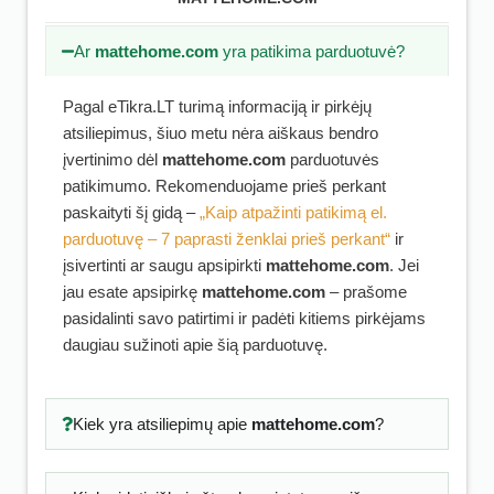
Ar
mattehome.com
yra patikima parduotuvė?
Pagal eTikra.LT turimą informaciją ir pirkėjų
atsiliepimus, šiuo metu nėra aiškaus bendro
įvertinimo dėl
mattehome.com
parduotuvės
patikimumo. Rekomenduojame prieš perkant
paskaityti šį gidą –
„Kaip atpažinti patikimą el.
parduotuvę – 7 paprasti ženklai prieš perkant“
ir
įsivertinti ar saugu apsipirkti
mattehome.com
. Jei
jau esate apsipirkę
mattehome.com
– prašome
pasidalinti savo patirtimi ir padėti kitiems pirkėjams
daugiau sužinoti apie šią parduotuvę.
Kiek yra atsiliepimų apie
mattehome.com
?