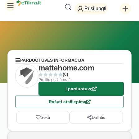
Prisijungti
PARDUOTUVĖS INFORMACIJA
mattehome.com
(0)
Profilio peržiūros: 1
Į parduotuvę
Rašyti atsiliepimą
Sekti
Dalintis