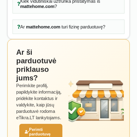
Kiek vidutiniškai užtrunka pristatymas iš
mattehome.com
?
Ar
mattehome.com
turi fizinę parduotuvę?
Ar ši
parduotuvė
priklauso
jums?
Perimkite profilį,
papildykite informaciją,
pridėkite kontaktus ir
valdykite, kaip jūsų
parduotuvė rodoma
eTikra.LT lankytojams.
Perimti
parduotuvę