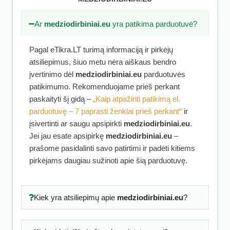
Ar
medziodirbiniai.eu
yra patikima parduotuvė?
Pagal eTikra.LT turimą informaciją ir pirkėjų
atsiliepimus, šiuo metu nėra aiškaus bendro
įvertinimo dėl
medziodirbiniai.eu
parduotuvės
patikimumo. Rekomenduojame prieš perkant
paskaityti šį gidą –
„Kaip atpažinti patikimą el.
parduotuvę – 7 paprasti ženklai prieš perkant“
ir
įsivertinti ar saugu apsipirkti
medziodirbiniai.eu
.
Jei jau esate apsipirkę
medziodirbiniai.eu
–
prašome pasidalinti savo patirtimi ir padėti kitiems
pirkėjams daugiau sužinoti apie šią parduotuvę.
Kiek yra atsiliepimų apie
medziodirbiniai.eu
?