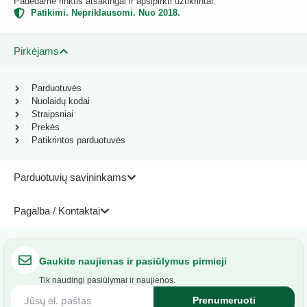
Padedame rinktis atsakingai ir apsipirkti užtikrintai.
Patikimi. Nepriklausomi. Nuo 2018.
Pirkėjams
Parduotuvės
Nuolaidų kodai
Straipsniai
Prekės
Patikrintos parduotuvės
Parduotuvių savininkams
Pagalba / Kontaktai
Gaukite naujienas ir pasiūlymus pirmieji
Tik naudingi pasiūlymai ir naujienos.
Prenumeruoti