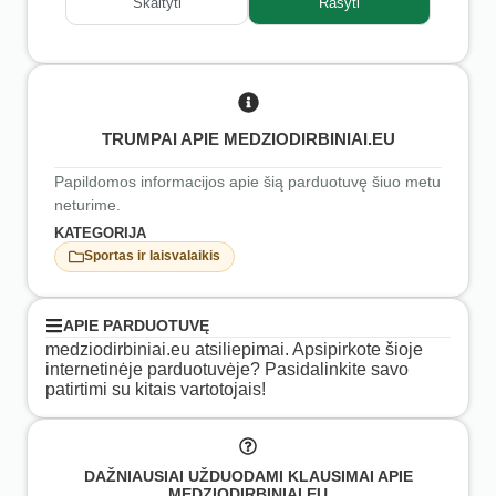
Skaityti
Rašyti
TRUMPAI APIE MEDZIODIRBINIAI.EU
Papildomos informacijos apie šią parduotuvę šiuo metu
neturime.
KATEGORIJA
Sportas ir laisvalaikis
APIE PARDUOTUVĘ
medziodirbiniai.eu atsiliepimai. Apsipirkote šioje
internetinėje parduotuvėje? Pasidalinkite savo
patirtimi su kitais vartotojais!
DAŽNIAUSIAI UŽDUODAMI KLAUSIMAI APIE
MEDZIODIRBINIAI.EU