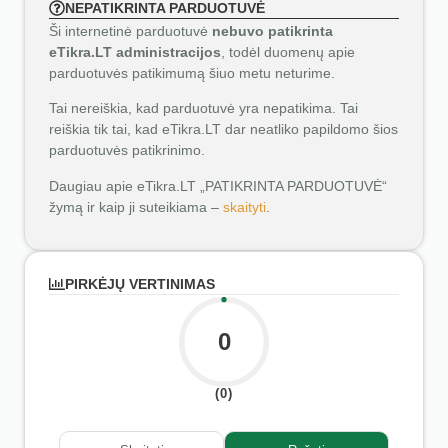
NEPATIKRINTA PARDUOTUVĖ
Ši internetinė parduotuvė
nebuvo patikrinta
eTikra.LT administracijos
, todėl duomenų apie
parduotuvės patikimumą šiuo metu neturime.
Tai nereiškia, kad parduotuvė yra nepatikima. Tai
reiškia tik tai, kad eTikra.LT dar neatliko papildomo šios
parduotuvės patikrinimo.
Daugiau apie eTikra.LT „PATIKRINTA PARDUOTUVĖ“
žymą ir kaip ji suteikiama –
skaityti
.
PIRKĖJŲ VERTINIMAS
0
(0)