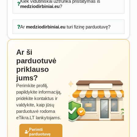
Kiek vidutiniškai užtrunka pristatymas iš
medziodirbiniai.eu
?
Ar
medziodirbiniai.eu
turi fizinę parduotuvę?
Ar ši
parduotuvė
priklauso
jums?
Perimkite profilį,
papildykite informaciją,
pridėkite kontaktus ir
valdykite, kaip jūsų
parduotuvė rodoma
eTikra.LT lankytojams.
Perimti
parduotuvę