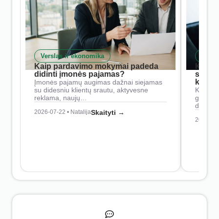
Verslas ir ekonomika
Skait
Kaip pardavimo mokymai padeda
Kaip 
didinti įmonės pajamas?
siste
konkur
Įmonės pajamų augimas dažnai siejamas
su didesniu klientų srautu, aktyvesne
Konkure
reklama, naujų…
geresnė
didesn
2026-07-22 • Natalija
Skaityti →
2026-07-