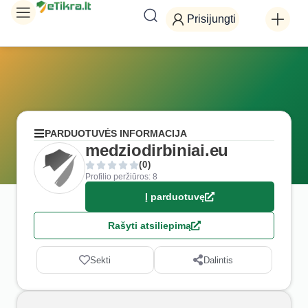
Prisijungti
PARDUOTUVĖS INFORMACIJA
medziodirbiniai.eu
(0)
Profilio peržiūros: 8
Į parduotuvę
Rašyti atsiliepimą
Sekti
Dalintis