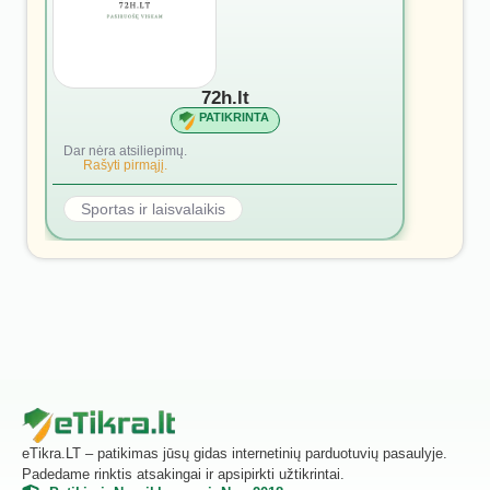
72h.lt
PATIKRINTA
Dar nėra atsiliepimų.
Rašyti pirmąjį.
Sportas ir laisvalaikis
eTikra.LT – patikimas jūsų gidas internetinių parduotuvių pasaulyje.
Padedame rinktis atsakingai ir apsipirkti užtikrintai.