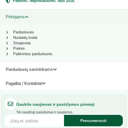
Patikimi. Nepriklausomi. Nuo 2018.
Pirkėjams
Parduotuvės
Nuolaidų kodai
Straipsniai
Prekės
Patikrintos parduotuvės
Parduotuvių savininkams
Pagalba / Kontaktai
Gaukite naujienas ir pasiūlymus pirmieji
Tik naudingi pasiūlymai ir naujienos.
Prenumeruoti