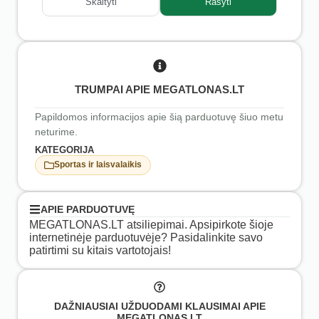
Skaityti
Rašyti
TRUMPAI APIE MEGATLONAS.LT
Papildomos informacijos apie šią parduotuvę šiuo metu
neturime.
KATEGORIJA
Sportas ir laisvalaikis
APIE PARDUOTUVĘ
MEGATLONAS.LT atsiliepimai. Apsipirkote šioje
internetinėje parduotuvėje? Pasidalinkite savo
patirtimi su kitais vartotojais!
DAŽNIAUSIAI UŽDUODAMI KLAUSIMAI APIE
MEGATLONAS.LT