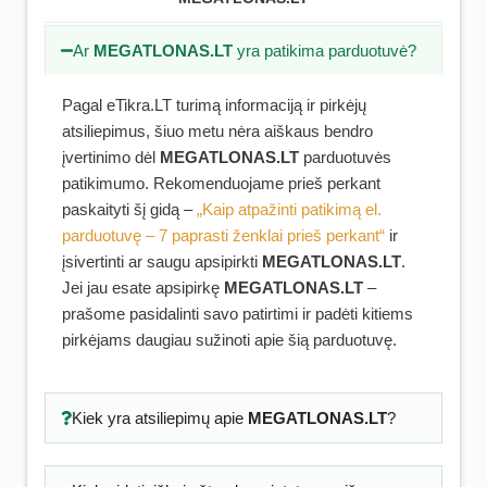
Ar
MEGATLONAS.LT
yra patikima parduotuvė?
Pagal eTikra.LT turimą informaciją ir pirkėjų
atsiliepimus, šiuo metu nėra aiškaus bendro
įvertinimo dėl
MEGATLONAS.LT
parduotuvės
patikimumo. Rekomenduojame prieš perkant
paskaityti šį gidą –
„Kaip atpažinti patikimą el.
parduotuvę – 7 paprasti ženklai prieš perkant“
ir
įsivertinti ar saugu apsipirkti
MEGATLONAS.LT
.
Jei jau esate apsipirkę
MEGATLONAS.LT
–
prašome pasidalinti savo patirtimi ir padėti kitiems
pirkėjams daugiau sužinoti apie šią parduotuvę.
Kiek yra atsiliepimų apie
MEGATLONAS.LT
?