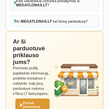
Kiek vidutiniškai užtrunka pristatymas iš
MEGATLONAS.LT
?
Ar
MEGATLONAS.LT
turi fizinę parduotuvę?
Ar ši
parduotuvė
priklauso
jums?
Perimkite profilį,
papildykite informaciją,
pridėkite kontaktus ir
valdykite, kaip jūsų
parduotuvė rodoma
eTikra.LT lankytojams.
Perimti
parduotuvę