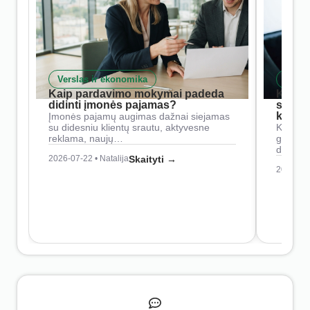
Verslas ir ekonomika
Skait
Kaip pardavimo mokymai padeda
Kaip 
didinti įmonės pajamas?
siste
konkur
Įmonės pajamų augimas dažnai siejamas
su didesniu klientų srautu, aktyvesne
Konkure
reklama, naujų…
geresnė
didesn
2026-07-22 • Natalija
Skaityti →
2026-07-