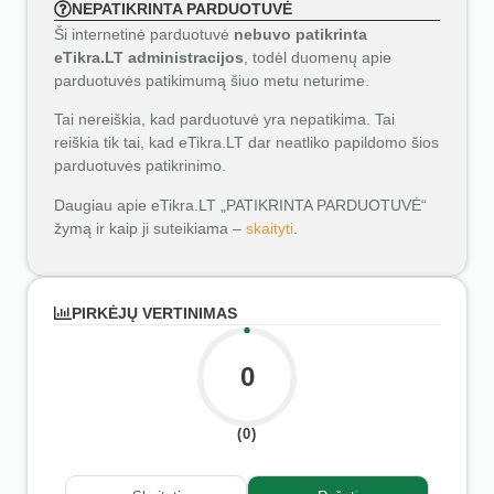
NEPATIKRINTA PARDUOTUVĖ
Ši internetinė parduotuvė
nebuvo patikrinta
eTikra.LT administracijos
, todėl duomenų apie
parduotuvės patikimumą šiuo metu neturime.
Tai nereiškia, kad parduotuvė yra nepatikima. Tai
reiškia tik tai, kad eTikra.LT dar neatliko papildomo šios
parduotuvės patikrinimo.
Daugiau apie eTikra.LT „PATIKRINTA PARDUOTUVĖ“
žymą ir kaip ji suteikiama –
skaityti
.
PIRKĖJŲ VERTINIMAS
0
(0)