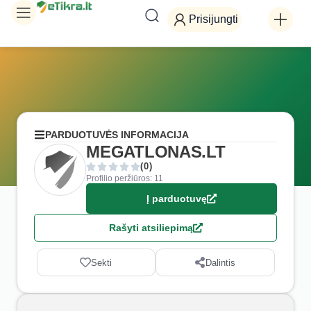
Prisijungti
PARDUOTUVĖS INFORMACIJA
MEGATLONAS.LT
(0)
Profilio peržiūros: 11
Į parduotuvę
Rašyti atsiliepimą
Sekti
Dalintis