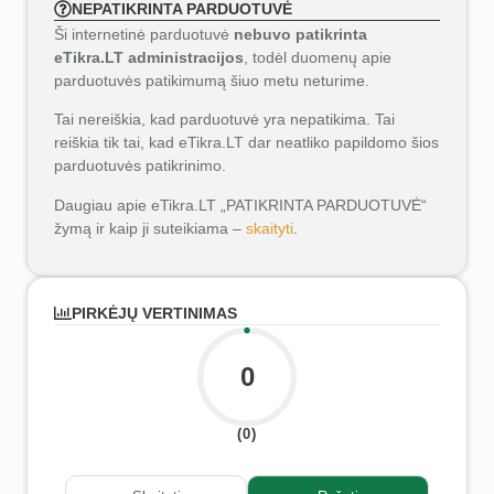
NEPATIKRINTA PARDUOTUVĖ
Ši internetinė parduotuvė
nebuvo patikrinta
eTikra.LT administracijos
, todėl duomenų apie
parduotuvės patikimumą šiuo metu neturime.
Tai nereiškia, kad parduotuvė yra nepatikima. Tai
reiškia tik tai, kad eTikra.LT dar neatliko papildomo šios
parduotuvės patikrinimo.
Daugiau apie eTikra.LT „PATIKRINTA PARDUOTUVĖ“
žymą ir kaip ji suteikiama –
skaityti
.
PIRKĖJŲ VERTINIMAS
0
(0)