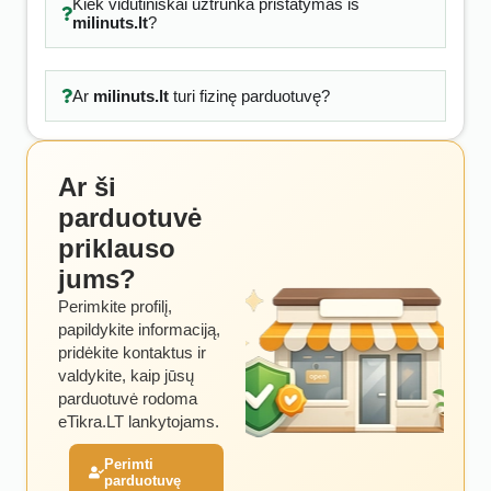
Kiek vidutiniškai užtrunka pristatymas iš
milinuts.lt
?
Ar
milinuts.lt
turi fizinę parduotuvę?
Ar ši
parduotuvė
priklauso
jums?
Perimkite profilį,
papildykite informaciją,
pridėkite kontaktus ir
valdykite, kaip jūsų
parduotuvė rodoma
eTikra.LT lankytojams.
Perimti
parduotuvę