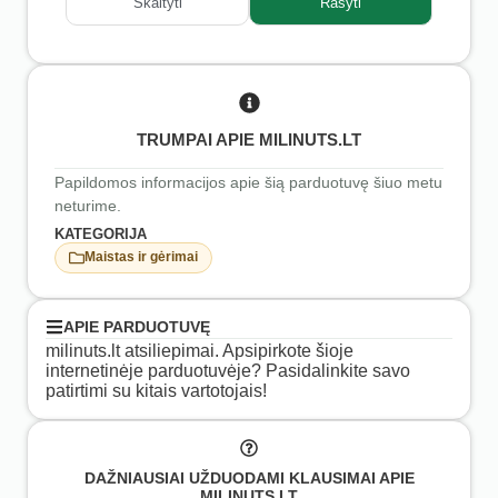
Skaityti
Rašyti
TRUMPAI APIE MILINUTS.LT
Papildomos informacijos apie šią parduotuvę šiuo metu
neturime.
KATEGORIJA
Maistas ir gėrimai
APIE PARDUOTUVĘ
milinuts.lt atsiliepimai. Apsipirkote šioje
internetinėje parduotuvėje? Pasidalinkite savo
patirtimi su kitais vartotojais!
DAŽNIAUSIAI UŽDUODAMI KLAUSIMAI APIE
MILINUTS.LT