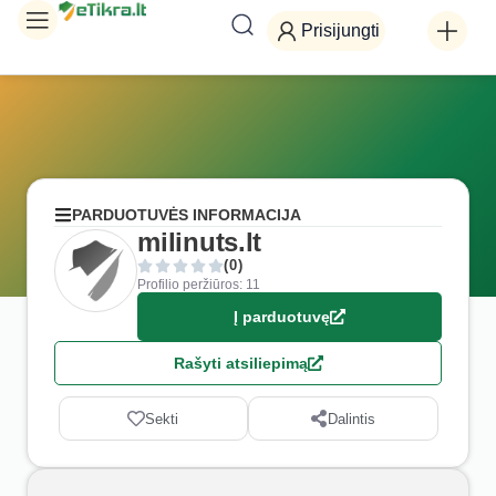
Prisijungti
PARDUOTUVĖS INFORMACIJA
milinuts.lt
(0)
Profilio peržiūros: 11
Į parduotuvę
Rašyti atsiliepimą
Sekti
Dalintis