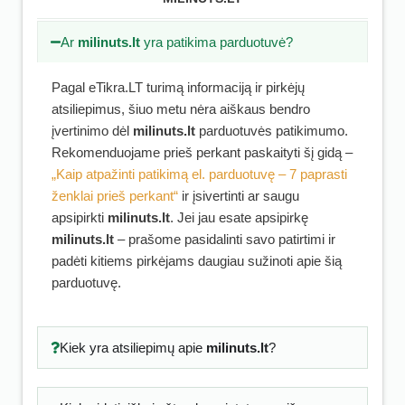
Ar
milinuts.lt
yra patikima parduotuvė?
Pagal eTikra.LT turimą informaciją ir pirkėjų
atsiliepimus, šiuo metu nėra aiškaus bendro
įvertinimo dėl
milinuts.lt
parduotuvės patikimumo.
Rekomenduojame prieš perkant paskaityti šį gidą –
„Kaip atpažinti patikimą el. parduotuvę – 7 paprasti
ženklai prieš perkant“
ir įsivertinti ar saugu
apsipirkti
milinuts.lt
. Jei jau esate apsipirkę
milinuts.lt
– prašome pasidalinti savo patirtimi ir
padėti kitiems pirkėjams daugiau sužinoti apie šią
parduotuvę.
Kiek yra atsiliepimų apie
milinuts.lt
?