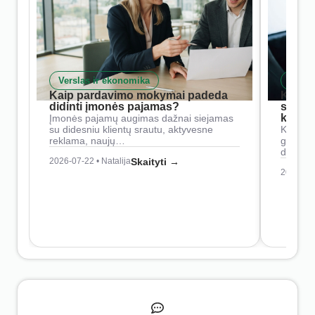
Verslas ir ekonomika
Skait
Kaip pardavimo mokymai padeda
Kaip 
didinti įmonės pajamas?
siste
konkur
Įmonės pajamų augimas dažnai siejamas
su didesniu klientų srautu, aktyvesne
Konkure
reklama, naujų…
geresnė
didesn
2026-07-22 • Natalija
Skaityti →
2026-07-