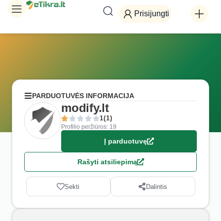
Prisijungti
PARDUOTUVĖS INFORMACIJA
modify.lt
1(1)
Profilio peržiūros: 19
Į parduotuvę
Rašyti atsiliepimą
Sekti
Dalintis