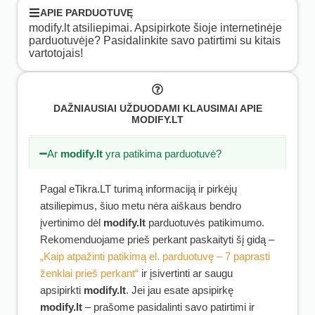
APIE PARDUOTUVĘ
modify.lt atsiliepimai. Apsipirkote šioje internetinėje
parduotuvėje? Pasidalinkite savo patirtimi su kitais
vartotojais!
DAŽNIAUSIAI UŽDUODAMI KLAUSIMAI APIE
MODIFY.LT
Ar
modify.lt
yra patikima parduotuvė?
Pagal eTikra.LT turimą informaciją ir pirkėjų
atsiliepimus, šiuo metu nėra aiškaus bendro
įvertinimo dėl
modify.lt
parduotuvės patikimumo.
Rekomenduojame prieš perkant paskaityti šį gidą –
„Kaip atpažinti patikimą el. parduotuvę – 7 paprasti
ženklai prieš perkant“
ir įsivertinti ar saugu
apsipirkti
modify.lt
. Jei jau esate apsipirkę
modify.lt
– prašome pasidalinti savo patirtimi ir