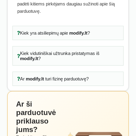
padėti kitiems pirkėjams daugiau sužinoti apie šią
parduotuvę.
Kiek yra atsiliepimų apie
modify.lt
?
Kiek vidutiniškai užtrunka pristatymas iš
modify.lt
?
Ar
modify.lt
turi fizinę parduotuvę?
Ar ši
parduotuvė
priklauso
jums?