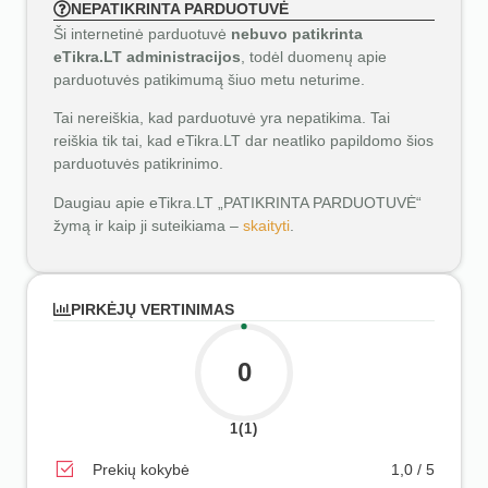
NEPATIKRINTA PARDUOTUVĖ
Ši internetinė parduotuvė
nebuvo patikrinta
eTikra.LT administracijos
, todėl duomenų apie
parduotuvės patikimumą šiuo metu neturime.
Tai nereiškia, kad parduotuvė yra nepatikima. Tai
reiškia tik tai, kad eTikra.LT dar neatliko papildomo šios
parduotuvės patikrinimo.
Daugiau apie eTikra.LT „PATIKRINTA PARDUOTUVĖ“
žymą ir kaip ji suteikiama –
skaityti
.
PIRKĖJŲ VERTINIMAS
0
1(1)
Prekių kokybė
1,0 / 5