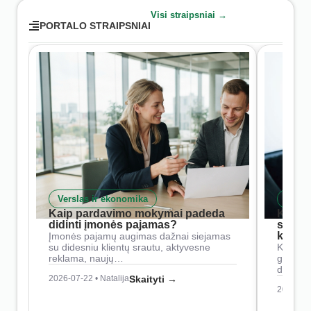
Visi straipsniai →
PORTALO STRAIPSNIAI
Verslas ir ekonomika
Skait
Kaip pardavimo mokymai padeda
Kaip 
didinti įmonės pajamas?
siste
konkur
Įmonės pajamų augimas dažnai siejamas
su didesniu klientų srautu, aktyvesne
Konkure
reklama, naujų…
geresnė
didesn
2026-07-22 • Natalija
Skaityti →
2026-07-