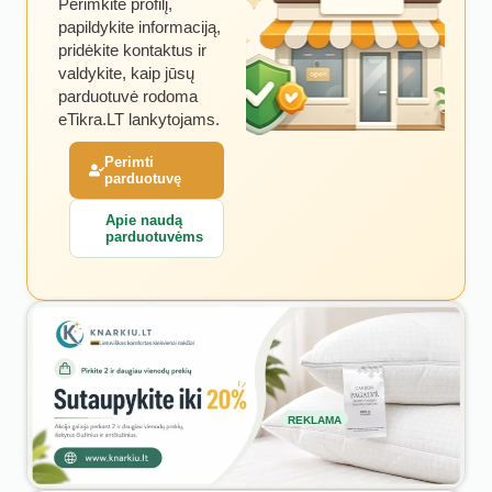
Perimkite profilį,
papildykite informaciją,
pridėkite kontaktus ir
valdykite, kaip jūsų
parduotuvė rodoma
eTikra.LT lankytojams.
Perimti
parduotuvę
Apie naudą
parduotuvėms
REKLAMA