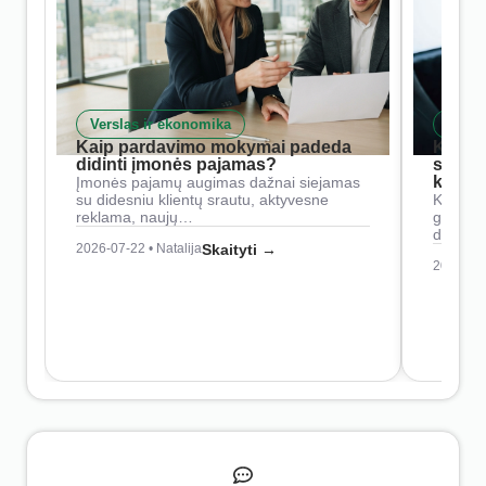
Verslas ir ekonomika
Skait
Kaip pardavimo mokymai padeda
Kaip 
didinti įmonės pajamas?
siste
konkur
Įmonės pajamų augimas dažnai siejamas
su didesniu klientų srautu, aktyvesne
Konkure
reklama, naujų…
geresnė
didesn
2026-07-22 • Natalija
Skaityti →
2026-07-