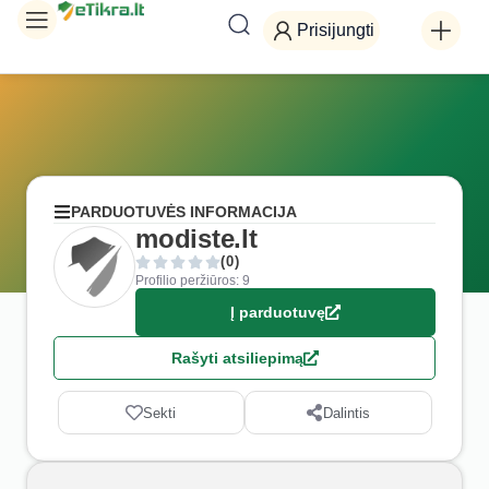
Prisijungti
PARDUOTUVĖS INFORMACIJA
modiste.lt
(0)
Profilio peržiūros: 9
Į parduotuvę
Rašyti atsiliepimą
Sekti
Dalintis