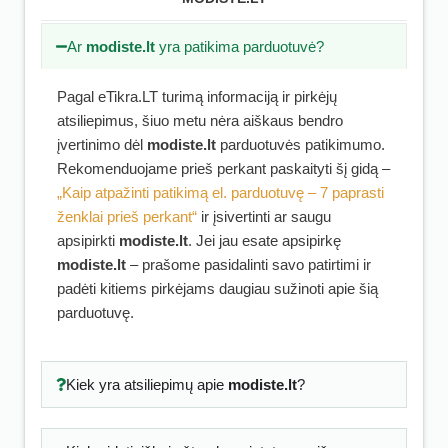
Ar
modiste.lt
yra patikima parduotuvė?
Pagal eTikra.LT turimą informaciją ir pirkėjų
atsiliepimus, šiuo metu nėra aiškaus bendro
įvertinimo dėl
modiste.lt
parduotuvės patikimumo.
Rekomenduojame prieš perkant paskaityti šį gidą –
„Kaip atpažinti patikimą el. parduotuvę – 7 paprasti
ženklai prieš perkant“
ir įsivertinti ar saugu
apsipirkti
modiste.lt
. Jei jau esate apsipirkę
modiste.lt
– prašome pasidalinti savo patirtimi ir
padėti kitiems pirkėjams daugiau sužinoti apie šią
parduotuvę.
Kiek yra atsiliepimų apie
modiste.lt
?