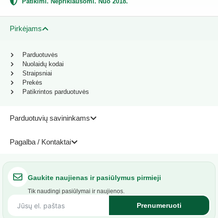
Patikimi. Nepriklausomi. Nuo 2018.
Pirkėjams
Parduotuvės
Nuolaidų kodai
Straipsniai
Prekės
Patikrintos parduotuvės
Parduotuvių savininkams
Pagalba / Kontaktai
Gaukite naujienas ir pasiūlymus pirmieji
Tik naudingi pasiūlymai ir naujienos.
Prenumeruoti