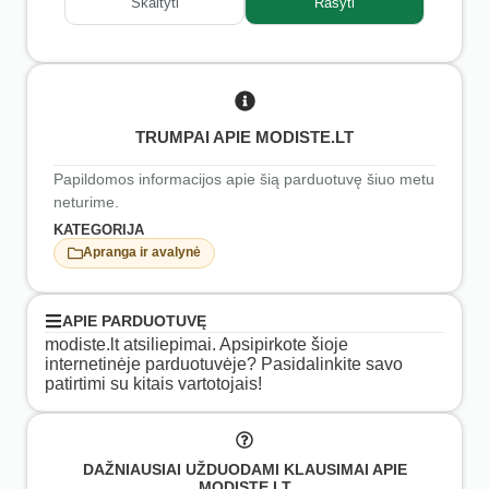
Skaityti
Rašyti
TRUMPAI APIE MODISTE.LT
Papildomos informacijos apie šią parduotuvę šiuo metu
neturime.
KATEGORIJA
Apranga ir avalynė
APIE PARDUOTUVĘ
modiste.lt atsiliepimai. Apsipirkote šioje
internetinėje parduotuvėje? Pasidalinkite savo
patirtimi su kitais vartotojais!
DAŽNIAUSIAI UŽDUODAMI KLAUSIMAI APIE
MODISTE.LT