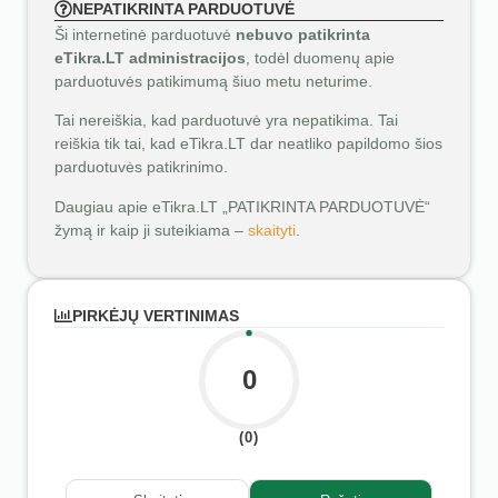
NEPATIKRINTA PARDUOTUVĖ
Ši internetinė parduotuvė
nebuvo patikrinta
eTikra.LT administracijos
, todėl duomenų apie
parduotuvės patikimumą šiuo metu neturime.
Tai nereiškia, kad parduotuvė yra nepatikima. Tai
reiškia tik tai, kad eTikra.LT dar neatliko papildomo šios
parduotuvės patikrinimo.
Daugiau apie eTikra.LT „PATIKRINTA PARDUOTUVĖ“
žymą ir kaip ji suteikiama –
skaityti
.
PIRKĖJŲ VERTINIMAS
0
(0)