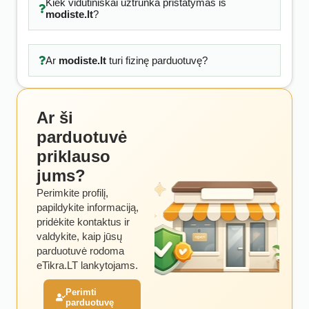
Kiek vidutiniškai užtrunka pristatymas iš
modiste.lt
?
Ar
modiste.lt
turi fizinę parduotuvę?
Ar ši
parduotuvė
priklauso
jums?
Perimkite profilį,
papildykite informaciją,
pridėkite kontaktus ir
valdykite, kaip jūsų
parduotuvė rodoma
eTikra.LT lankytojams.
Perimti
parduotuvę