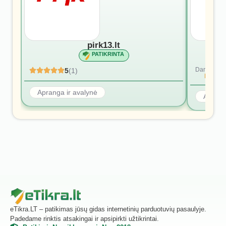
pirk13.lt
PATIKRINTA
Dar nėra at
5
(1)
Rašyti p
Apranga ir avalynė
Aprang
eTikra.LT – patikimas jūsų gidas internetinių parduotuvių pasaulyje.
Padedame rinktis atsakingai ir apsipirkti užtikrintai.