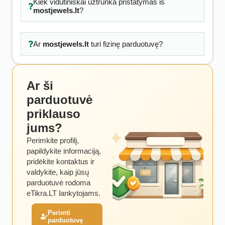
Kiek vidutiniškai užtrunka pristatymas iš
mostjewels.lt
?
Ar
mostjewels.lt
turi fizinę parduotuvę?
Ar ši
parduotuvė
priklauso
jums?
Perimkite profilį,
papildykite informaciją,
pridėkite kontaktus ir
valdykite, kaip jūsų
parduotuvė rodoma
eTikra.LT lankytojams.
Perimti
parduotuvę