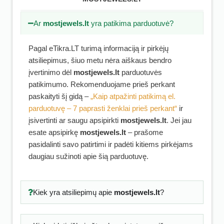
Ar
mostjewels.lt
yra patikima parduotuvė?
Pagal eTikra.LT turimą informaciją ir pirkėjų
atsiliepimus, šiuo metu nėra aiškaus bendro
įvertinimo dėl
mostjewels.lt
parduotuvės
patikimumo. Rekomenduojame prieš perkant
paskaityti šį gidą –
„Kaip atpažinti patikimą el.
parduotuvę – 7 paprasti ženklai prieš perkant“
ir
įsivertinti ar saugu apsipirkti
mostjewels.lt
. Jei jau
esate apsipirkę
mostjewels.lt
– prašome
pasidalinti savo patirtimi ir padėti kitiems pirkėjams
daugiau sužinoti apie šią parduotuvę.
Kiek yra atsiliepimų apie
mostjewels.lt
?