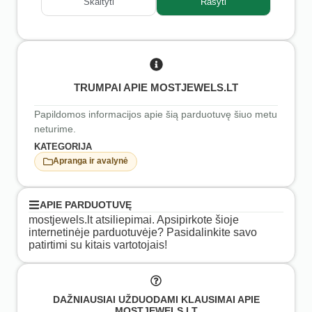
Skaityti
Rašyti
TRUMPAI APIE MOSTJEWELS.LT
Papildomos informacijos apie šią parduotuvę šiuo metu
neturime.
KATEGORIJA
Apranga ir avalynė
APIE PARDUOTUVĘ
mostjewels.lt atsiliepimai. Apsipirkote šioje
internetinėje parduotuvėje? Pasidalinkite savo
patirtimi su kitais vartotojais!
DAŽNIAUSIAI UŽDUODAMI KLAUSIMAI APIE
MOSTJEWELS.LT