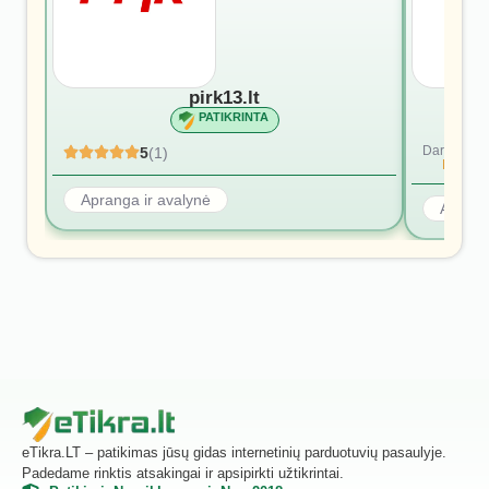
pirk13.lt
PATIKRINTA
Dar nėra at
5
(1)
Rašyti p
Apranga ir avalynė
Aprang
eTikra.LT – patikimas jūsų gidas internetinių parduotuvių pasaulyje.
Padedame rinktis atsakingai ir apsipirkti užtikrintai.