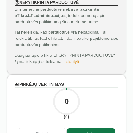
NEPATIKRINTA PARDUOTUVĖ
Ši internetinė parduotuvė
nebuvo patikrinta
eTikra.LT administracijos
, todėl duomenų apie
parduotuvės patikimumą šiuo metu neturime.
Tai nereiškia, kad parduotuvė yra nepatikima. Tai
reiškia tik tai, kad eTikra.LT dar neatliko papildomo šios
parduotuvės patikrinimo.
Daugiau apie eTikra.LT „PATIKRINTA PARDUOTUVĖ“
žymą ir kaip ji suteikiama –
skaityti
.
PIRKĖJŲ VERTINIMAS
0
(0)