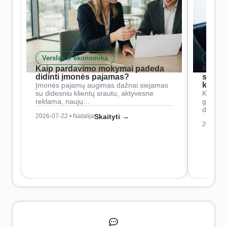
Verslas ir ekonomika
Skait
Kaip pardavimo mokymai padeda
Kaip 
didinti įmonės pajamas?
siste
konkur
Įmonės pajamų augimas dažnai siejamas
su didesniu klientų srautu, aktyvesne
Konkure
reklama, naujų…
geresnė
didesn
2026-07-22 • Natalija
Skaityti →
2026-07-