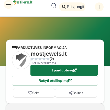
Prisijungti
PARDUOTUVĖS INFORMACIJA
mostjewels.lt
(0)
Profilio peržiūros: 4
Į parduotuvę
Rašyti atsiliepimą
Sekti
Dalintis