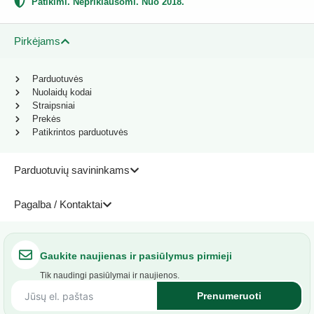
Patikimi. Nepriklausomi. Nuo 2018.
Pirkėjams
Parduotuvės
Nuolaidų kodai
Straipsniai
Prekės
Patikrintos parduotuvės
Parduotuvių savininkams
Pagalba / Kontaktai
Gaukite naujienas ir pasiūlymus pirmieji
Tik naudingi pasiūlymai ir naujienos.
Prenumeruoti