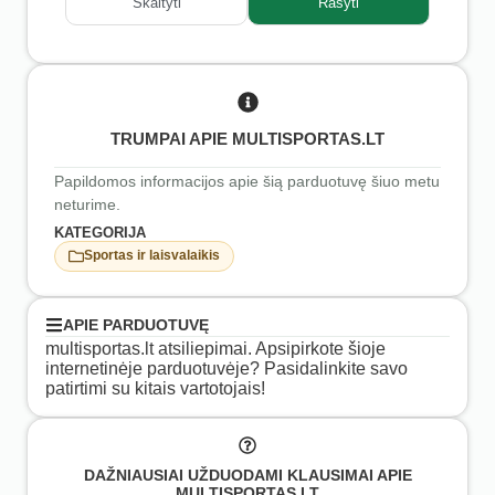
Skaityti
Rašyti
TRUMPAI APIE MULTISPORTAS.LT
Papildomos informacijos apie šią parduotuvę šiuo metu
neturime.
KATEGORIJA
Sportas ir laisvalaikis
APIE PARDUOTUVĘ
multisportas.lt atsiliepimai. Apsipirkote šioje
internetinėje parduotuvėje? Pasidalinkite savo
patirtimi su kitais vartotojais!
DAŽNIAUSIAI UŽDUODAMI KLAUSIMAI APIE
MULTISPORTAS.LT