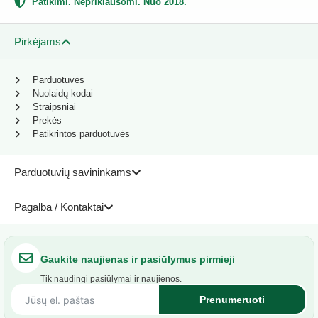
Patikimi. Nepriklausomi. Nuo 2018.
Pirkėjams
Parduotuvės
Nuolaidų kodai
Straipsniai
Prekės
Patikrintos parduotuvės
Parduotuvių savininkams
Pagalba / Kontaktai
Gaukite naujienas ir pasiūlymus pirmieji
Tik naudingi pasiūlymai ir naujienos.
Prenumeruoti