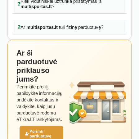
Kiek vidutiniškai užtrunka pristatymas iš
multisportas.lt
?
Ar
multisportas.lt
turi fizinę parduotuvę?
Ar ši
parduotuvė
priklauso
jums?
Perimkite profilį,
papildykite informaciją,
pridėkite kontaktus ir
valdykite, kaip jūsų
parduotuvė rodoma
eTikra.LT lankytojams.
Perimti
parduotuvę