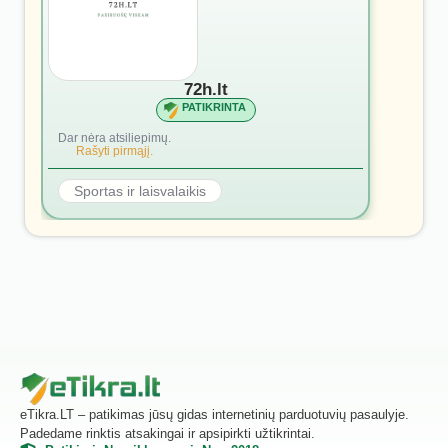
72h.lt
PATIKRINTA
Dar nėra atsiliepimų.
Rašyti pirmąjį.
Sportas ir laisvalaikis
eTikra.LT – patikimas jūsų gidas internetinių parduotuvių pasaulyje.
Padedame rinktis atsakingai ir apsipirkti užtikrintai.