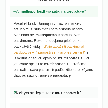
Ar
multisportas.lt
yra patikima parduotuvė?
Pagal eTikra.LT turimą informaciją ir pirkėjų
atsiliepimus, šiuo metu nėra aiškaus bendro
įvertinimo dėl
multisportas.lt
parduotuvės
patikimumo. Rekomenduojame prieš perkant
paskaityti šį gidą –
„Kaip atpažinti patikimą el.
parduotuvę – 7 paprasti ženklai prieš perkant“
ir
įsivertinti ar saugu apsipirkti
multisportas.lt
. Jei
jau esate apsipirkę
multisportas.lt
– prašome
pasidalinti savo patirtimi ir padėti kitiems pirkėjams
daugiau sužinoti apie šią parduotuvę.
Kiek yra atsiliepimų apie
multisportas.lt
?