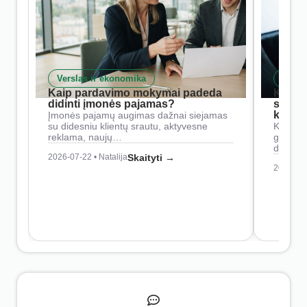
Verslas ir ekonomika
Skait
Kaip pardavimo mokymai padeda
Kaip 
didinti įmonės pajamas?
siste
konkur
Įmonės pajamų augimas dažnai siejamas
su didesniu klientų srautu, aktyvesne
Konkure
reklama, naujų…
geresnė
didesn
2026-07-22 • Natalija
Skaityti →
2026-07-