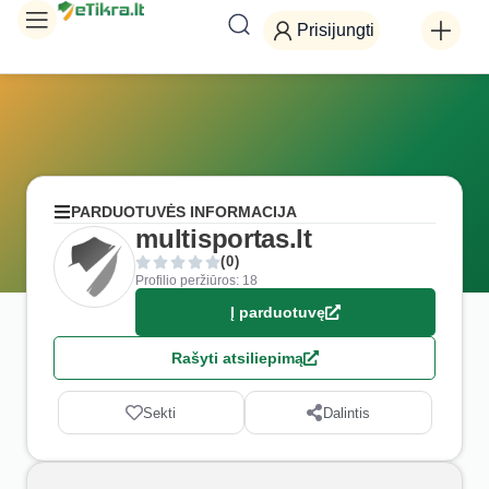
Prisijungti
PARDUOTUVĖS INFORMACIJA
multisportas.lt
(0)
Profilio peržiūros: 18
Į parduotuvę
Rašyti atsiliepimą
Sekti
Dalintis