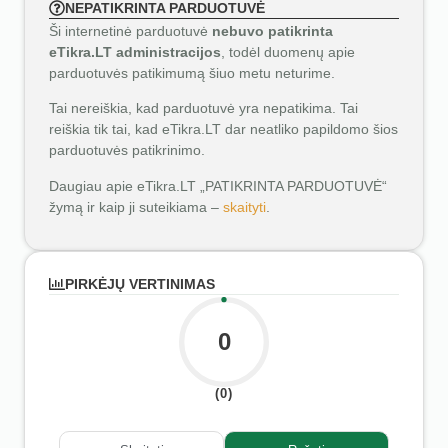
NEPATIKRINTA PARDUOTUVĖ
Ši internetinė parduotuvė
nebuvo patikrinta
eTikra.LT administracijos
, todėl duomenų apie
parduotuvės patikimumą šiuo metu neturime.
Tai nereiškia, kad parduotuvė yra nepatikima. Tai
reiškia tik tai, kad eTikra.LT dar neatliko papildomo šios
parduotuvės patikrinimo.
Daugiau apie eTikra.LT „PATIKRINTA PARDUOTUVĖ“
žymą ir kaip ji suteikiama –
skaityti
.
PIRKĖJŲ VERTINIMAS
0
(0)