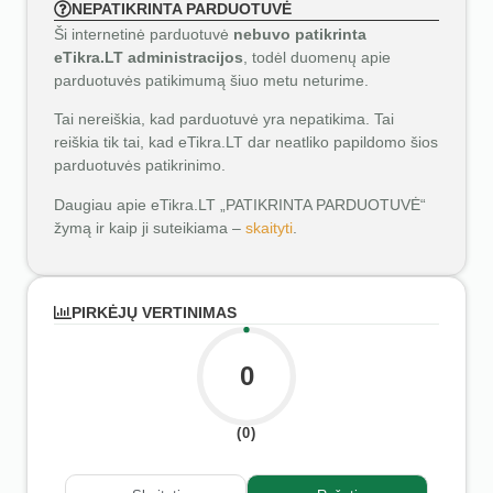
NEPATIKRINTA PARDUOTUVĖ
Ši internetinė parduotuvė
nebuvo patikrinta
eTikra.LT administracijos
, todėl duomenų apie
parduotuvės patikimumą šiuo metu neturime.
Tai nereiškia, kad parduotuvė yra nepatikima. Tai
reiškia tik tai, kad eTikra.LT dar neatliko papildomo šios
parduotuvės patikrinimo.
Daugiau apie eTikra.LT „PATIKRINTA PARDUOTUVĖ“
žymą ir kaip ji suteikiama –
skaityti
.
PIRKĖJŲ VERTINIMAS
0
(0)