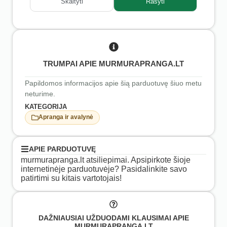
Skaityti
Rašyti
TRUMPAI APIE MURMURAPRANGA.LT
Papildomos informacijos apie šią parduotuvę šiuo metu
neturime.
KATEGORIJA
Apranga ir avalynė
APIE PARDUOTUVĘ
murmurapranga.lt atsiliepimai. Apsipirkote šioje
internetinėje parduotuvėje? Pasidalinkite savo
patirtimi su kitais vartotojais!
DAŽNIAUSIAI UŽDUODAMI KLAUSIMAI APIE
MURMURAPRANGA.LT