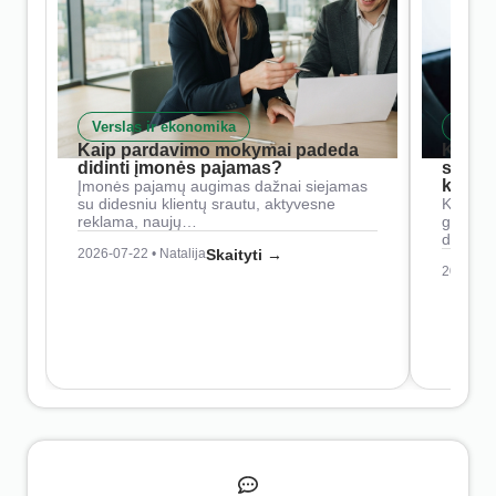
Verslas ir ekonomika
Skait
Kaip pardavimo mokymai padeda
Kaip 
didinti įmonės pajamas?
siste
konkur
Įmonės pajamų augimas dažnai siejamas
su didesniu klientų srautu, aktyvesne
Konkure
reklama, naujų…
geresnė
didesn
2026-07-22 • Natalija
Skaityti →
2026-07-