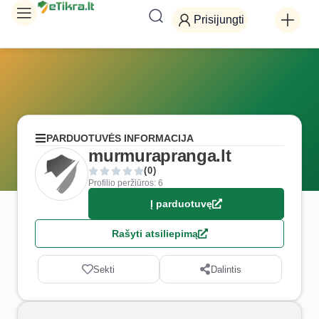
Prisijungti
PARDUOTUVĖS INFORMACIJA
murmurapranga.lt
(0)
Profilio peržiūros: 6
Į parduotuvę
Rašyti atsiliepimą
Sekti
Dalintis