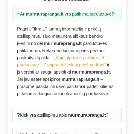
Ar
murmurapranga.lt
yra patikima parduotuvė?
Pagal eTikra.LT turimą informaciją ir pirkėjų
atsiliepimus, šiuo metu nėra aiškaus bendro
įvertinimo dėl
murmurapranga.lt
parduotuvės
patikimumo. Rekomenduojame prieš perkant
paskaityti šį gidą –
„Kaip atpažinti patikimą el.
parduotuvę – 7 paprasti ženklai prieš perkant“
ir
įsivertinti ar saugu apsipirkti
murmurapranga.lt
.
Jei jau esate apsipirkę
murmurapranga.lt
–
prašome pasidalinti savo patirtimi ir padėti kitiems
pirkėjams daugiau sužinoti apie šią parduotuvę.
Kiek yra atsiliepimų apie
murmurapranga.lt
?