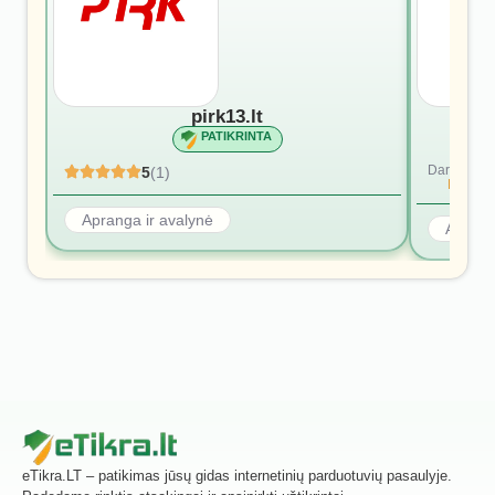
pirk13.lt
PATIKRINTA
Dar nėra at
5
(1)
Rašyti p
Apranga ir avalynė
Aprang
eTikra.LT – patikimas jūsų gidas internetinių parduotuvių pasaulyje.