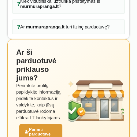
Kiek vidutiniškai užtrunka pristatymas iš
murmurapranga.lt
?
Ar
murmurapranga.lt
turi fizinę parduotuvę?
Ar ši
parduotuvė
priklauso
jums?
Perimkite profilį,
papildykite informaciją,
pridėkite kontaktus ir
valdykite, kaip jūsų
parduotuvė rodoma
eTikra.LT lankytojams.
Perimti
parduotuvę