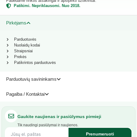
Padedame rinktis atsakingai ir apsipirkti užtikrintai.
Patikimi. Nepriklausomi. Nuo 2018.
Pirkėjams
Parduotuvės
Nuolaidų kodai
Straipsniai
Prekės
Patikrintos parduotuvės
Parduotuvių savininkams
Pagalba / Kontaktai
Gaukite naujienas ir pasiūlymus pirmieji
Tik naudingi pasiūlymai ir naujienos.
Prenumeruoti