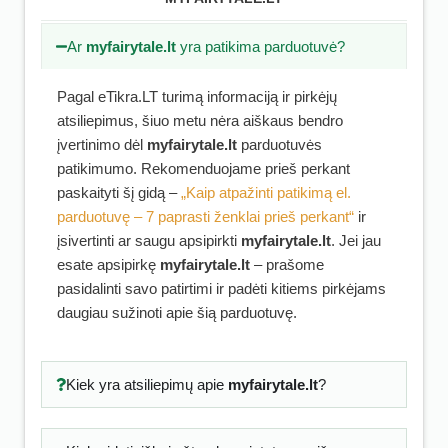
Ar
myfairytale.lt
yra patikima parduotuvė?
Pagal eTikra.LT turimą informaciją ir pirkėjų
atsiliepimus, šiuo metu nėra aiškaus bendro
įvertinimo dėl
myfairytale.lt
parduotuvės
patikimumo. Rekomenduojame prieš perkant
paskaityti šį gidą –
„Kaip atpažinti patikimą el.
parduotuvę – 7 paprasti ženklai prieš perkant“
ir
įsivertinti ar saugu apsipirkti
myfairytale.lt
. Jei jau
esate apsipirkę
myfairytale.lt
– prašome
pasidalinti savo patirtimi ir padėti kitiems pirkėjams
daugiau sužinoti apie šią parduotuvę.
Kiek yra atsiliepimų apie
myfairytale.lt
?