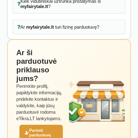
Kiek vidutiniškai užtrunka pristatymas iš
myfairytale.lt
?
Ar
myfairytale.lt
turi fizinę parduotuvę?
Ar ši
parduotuvė
priklauso
jums?
Perimkite profilį,
papildykite informaciją,
pridėkite kontaktus ir
valdykite, kaip jūsų
parduotuvė rodoma
eTikra.LT lankytojams.
Perimti
parduotuvę