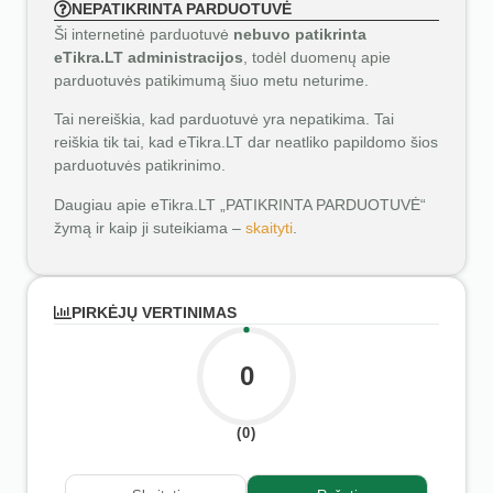
NEPATIKRINTA PARDUOTUVĖ
Ši internetinė parduotuvė
nebuvo patikrinta
eTikra.LT administracijos
, todėl duomenų apie
parduotuvės patikimumą šiuo metu neturime.
Tai nereiškia, kad parduotuvė yra nepatikima. Tai
reiškia tik tai, kad eTikra.LT dar neatliko papildomo šios
parduotuvės patikrinimo.
Daugiau apie eTikra.LT „PATIKRINTA PARDUOTUVĖ“
žymą ir kaip ji suteikiama –
skaityti
.
PIRKĖJŲ VERTINIMAS
0
(0)