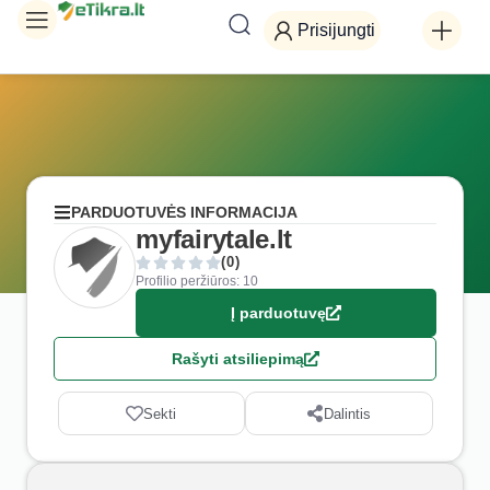
Prisijungti
PARDUOTUVĖS INFORMACIJA
myfairytale.lt
(0)
Profilio peržiūros: 10
Į parduotuvę
Rašyti atsiliepimą
Sekti
Dalintis