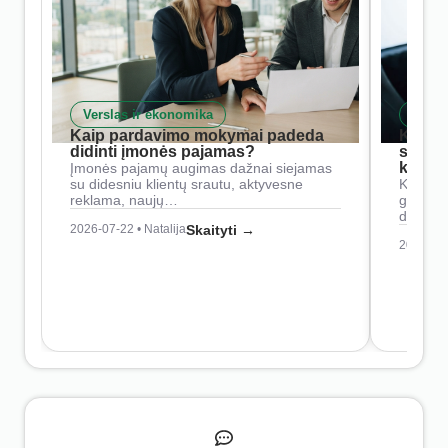
Verslas ir ekonomika
Skait
Kaip pardavimo mokymai padeda
Kaip 
didinti įmonės pajamas?
siste
konkur
Įmonės pajamų augimas dažnai siejamas
su didesniu klientų srautu, aktyvesne
Konkure
reklama, naujų…
geresnė
didesn
2026-07-22 • Natalija
Skaityti →
2026-07-