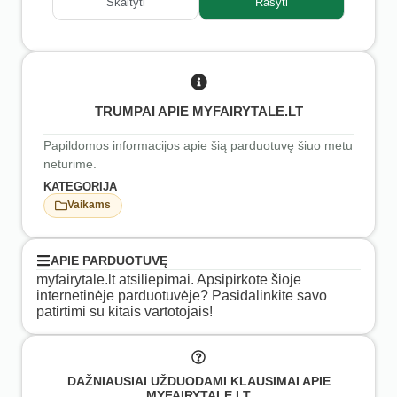
Skaityti
Rašyti
TRUMPAI APIE MYFAIRYTALE.LT
Papildomos informacijos apie šią parduotuvę šiuo metu
neturime.
KATEGORIJA
Vaikams
APIE PARDUOTUVĘ
myfairytale.lt atsiliepimai. Apsipirkote šioje
internetinėje parduotuvėje? Pasidalinkite savo
patirtimi su kitais vartotojais!
DAŽNIAUSIAI UŽDUODAMI KLAUSIMAI APIE
MYFAIRYTALE.LT