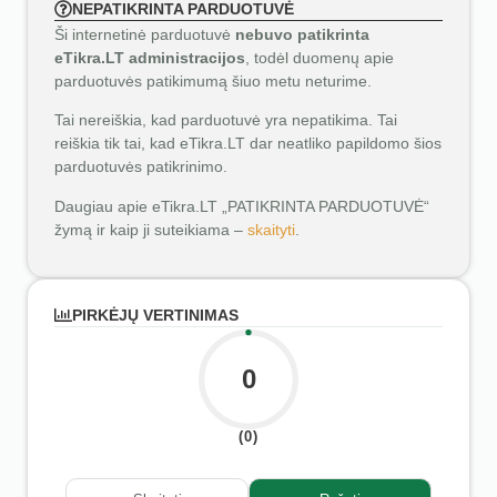
NEPATIKRINTA PARDUOTUVĖ
Ši internetinė parduotuvė
nebuvo patikrinta
eTikra.LT administracijos
, todėl duomenų apie
parduotuvės patikimumą šiuo metu neturime.
Tai nereiškia, kad parduotuvė yra nepatikima. Tai
reiškia tik tai, kad eTikra.LT dar neatliko papildomo šios
parduotuvės patikrinimo.
Daugiau apie eTikra.LT „PATIKRINTA PARDUOTUVĖ“
žymą ir kaip ji suteikiama –
skaityti
.
PIRKĖJŲ VERTINIMAS
0
(0)