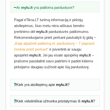
Ar
mylu.lt
yra patikima parduotuvė?
Pagal eTikra.LT turimą informaciją ir pirkėjų
atsiliepimus, šiuo metu nėra aiškaus bendro
įvertinimo dėl
mylu.lt
parduotuvės patikimumo.
Rekomenduojame prieš perkant paskaityti šį gidą –
„Kaip atpažinti patikimą el. parduotuvę – 7 paprasti
ženklai prieš perkant“
ir įsivertinti ar saugu
apsipirkti
mylu.lt
. Jei jau esate apsipirkę
mylu.lt
–
prašome pasidalinti savo patirtimi ir padėti kitiems
pirkėjams daugiau sužinoti apie šią parduotuvę.
Kiek yra atsiliepimų apie
mylu.lt
?
Kiek vidutiniškai užtrunka pristatymas iš
mylu.lt
?