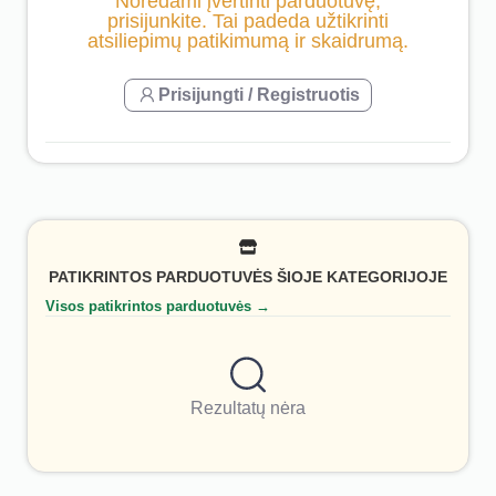
Norėdami įvertinti parduotuvę,
prisijunkite. Tai padeda užtikrinti
atsiliepimų patikimumą ir skaidrumą.
Prisijungti / Registruotis
PATIKRINTOS PARDUOTUVĖS ŠIOJE KATEGORIJOJE
Visos patikrintos parduotuvės →
Rezultatų nėra