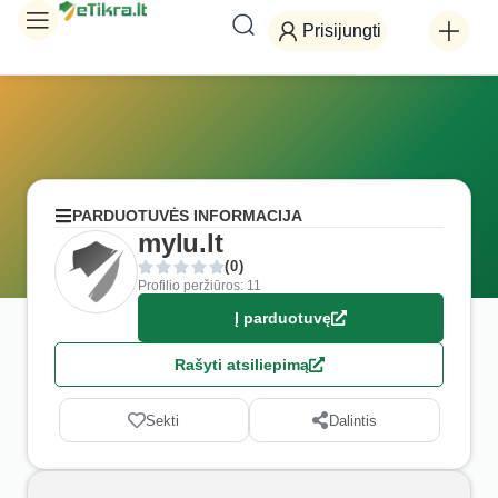
Prisijungti
PARDUOTUVĖS INFORMACIJA
mylu.lt
(0)
Profilio peržiūros: 11
Į parduotuvę
Rašyti atsiliepimą
Sekti
Dalintis