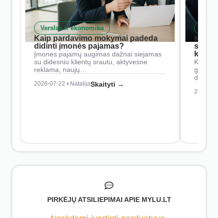
Verslas ir ekonomika
Skait
Kaip pardavimo mokymai padeda
Kaip 
didinti įmonės pajamas?
siste
konkur
Įmonės pajamų augimas dažnai siejamas
su didesniu klientų srautu, aktyvesne
Konkure
reklama, naujų…
geresnė
didesn
2026-07-22 • Natalija
Skaityti →
2026-07-
PIRKĖJŲ ATSILIEPIMAI APIE MYLU.LT