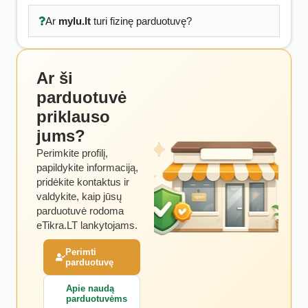
Ar
mylu.lt
turi fizinę parduotuvę?
Ar ši
parduotuvė
priklauso
jums?
Perimkite profilį,
papildykite informaciją,
pridėkite kontaktus ir
valdykite, kaip jūsų
parduotuvė rodoma
eTikra.LT lankytojams.
Perimti
parduotuvę
Apie naudą
parduotuvėms