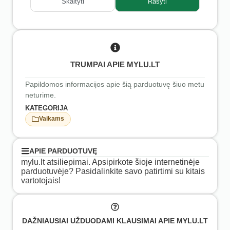
Skaityti
Rašyti
TRUMPAI APIE MYLU.LT
Papildomos informacijos apie šią parduotuvę šiuo metu
neturime.
KATEGORIJA
Vaikams
APIE PARDUOTUVĘ
mylu.lt atsiliepimai. Apsipirkote šioje internetinėje
parduotuvėje? Pasidalinkite savo patirtimi su kitais
vartotojais!
DAŽNIAUSIAI UŽDUODAMI KLAUSIMAI APIE MYLU.LT