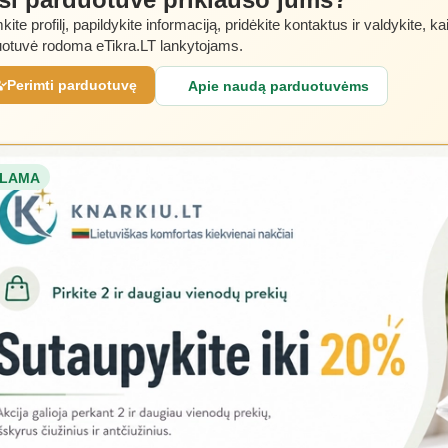
kite profilį, papildykite informaciją, pridėkite kontaktus ir valdykite, ka
otuvė rodoma eTikra.LT lankytojams.
Perimti parduotuvę
Apie naudą parduotuvėms
LAMA