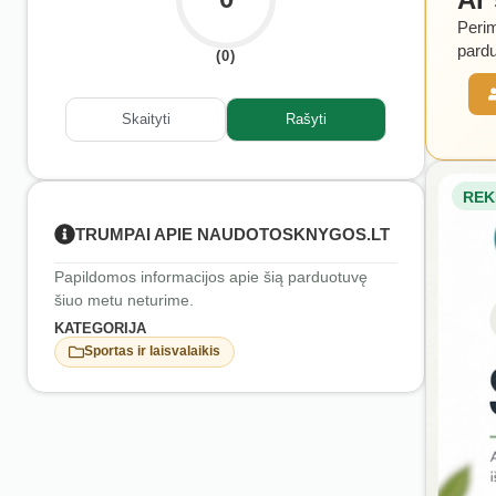
Perim
pardu
(0)
Skaityti
Rašyti
REK
TRUMPAI APIE NAUDOTOSKNYGOS.LT
Papildomos informacijos apie šią parduotuvę
šiuo metu neturime.
KATEGORIJA
Sportas ir laisvalaikis