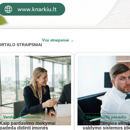
Visi straipsniai →
ORTALO STRAIPSNIAI
Verslas ir ekonomika
Skaitmeninis pasaulis
Kaip pardavimo mokymai
Kaip pažangios versl
padeda didinti įmonės
valdymo sistemos įd