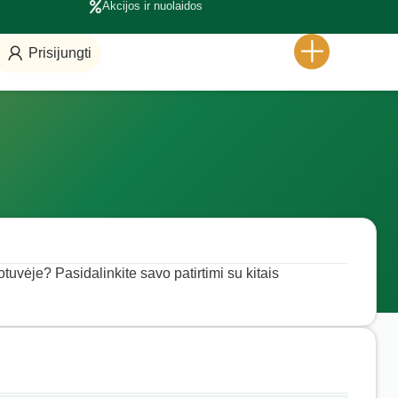
Akcijos ir nuolaidos
Prisijungti
tuvėje? Pasidalinkite savo patirtimi su kitais