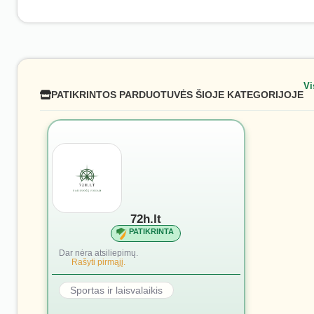
Vi
PATIKRINTOS PARDUOTUVĖS ŠIOJE KATEGORIJOJE
72h.lt
PATIKRINTA
Dar nėra atsiliepimų.
Rašyti pirmąjį.
Sportas ir laisvalaikis