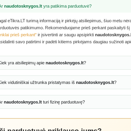
Ar
naudotosknygos.lt
yra patikima parduotuvė?
gal eTikra.LT turimą informaciją ir pirkėjų atsiliepimus, šiuo metu nė
rduotuvės patikimumo. Rekomenduojame prieš perkant paskaityti šį
nklai prieš perkant“
ir įsivertinti ar saugu apsipirkti
naudotosknygos.l
sidalinti savo patirtimi ir padėti kitiems pirkėjams daugiau sužinoti ap
Kiek yra atsiliepimų apie
naudotosknygos.lt
?
Kiek vidutiniškai užtrunka pristatymas iš
naudotosknygos.lt
?
Ar
naudotosknygos.lt
turi fizinę parduotuvę?
 ši parduotuvė priklauso jums?