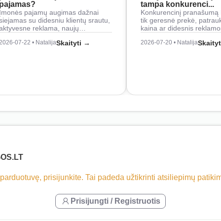
pajamas?
tampa konkurenci...
Įmonės pajamų augimas dažnai
Konkurencinį pranašumą 
siejamas su didesniu klientų srautu,
tik geresnė prekė, patrau
aktyvesne reklama, naujų…
kaina ar didesnis reklam
2026-07-22 • Natalija
Skaityti →
2026-07-20 • Natalija
Skaity
OS.LT
 parduotuvę, prisijunkite. Tai padeda užtikrinti atsiliepimų patik
Prisijungti / Registruotis