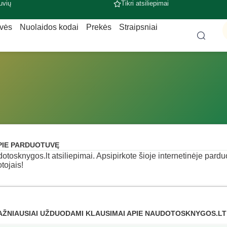
uvių
Tikri atsiliepimai
uvės
Nuolaidos kodai
Prekės
Straipsniai
PIE PARDUOTUVĘ
otosknygos.lt atsiliepimai. Apsipirkote šioje internetinėje parduo
otojais!
AŽNIAUSIAI UŽDUODAMI KLAUSIMAI APIE NAUDOTOSKNYGOS.LT