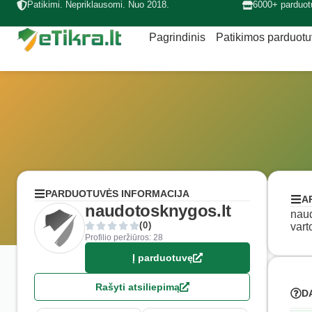
Patikimi. Nepriklausomi. Nuo 2018.
6000+ parduot
Pagrindinis
Patikimos parduot
PARDUOTUVĖS INFORMACIJA
A
naudotosknygos.lt
naud
(0)
vart
Profilio peržiūros: 28
Į parduotuvę
Rašyti atsiliepimą
D