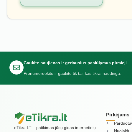
Gaukite naujienas ir geriausius pasiūlymus pirmieji
Prenumeruokite ir gaukite tik tai, kas tikrai naudinga.
Pirkėjams
Parduotu
eTikra.LT – patikimas jūsų gidas internetinių
Nuolaidų 