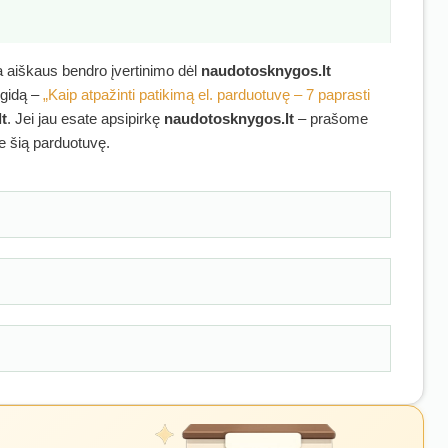
ra aiškaus bendro įvertinimo dėl
naudotosknygos.lt
 gidą –
„Kaip atpažinti patikimą el. parduotuvę – 7 paprasti
t
. Jei jau esate apsipirkę
naudotosknygos.lt
– prašome
ie šią parduotuvę.