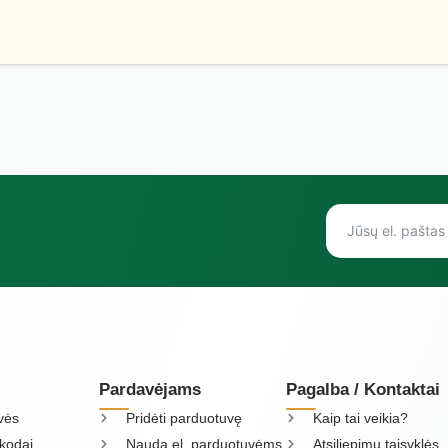
Pardavėjams
Pagalba / Kontaktai
vės
Pridėti parduotuvę
Kaip tai veikia?
kodai
Nauda el. parduotuvėms
Atsiliepimų taisyklės