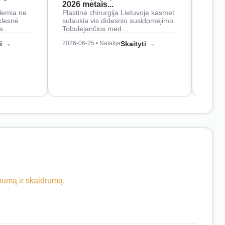
2026 metais...
Rankš
lemia ne
Plastinė chirurgija Lietuvoje kasmet
naudo
klesnė
sulaukia vis didesnio susidomėjimo.
Juos
os…
Tobulėjančios med…
2026-0
ti →
2026-06-25 • Natalija
Skaityti →
imumą ir skaidrumą.