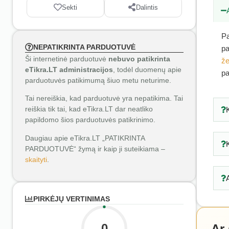
Sekti
Dalintis
Pa
NEPATIKRINTA PARDUOTUVĖ
pa
Ši internetinė parduotuvė
nebuvo patikrinta
že
eTikra.LT administracijos
, todėl duomenų apie
pa
parduotuvės patikimumą šiuo metu neturime.
Tai nereiškia, kad parduotuvė yra nepatikima. Tai
reiškia tik tai, kad eTikra.LT dar neatliko
papildomo šios parduotuvės patikrinimo.
Daugiau apie eTikra.LT „PATIKRINTA
PARDUOTUVĖ“ žymą ir kaip ji suteikiama –
skaityti
.
PIRKĖJŲ VERTINIMAS
0
Ar